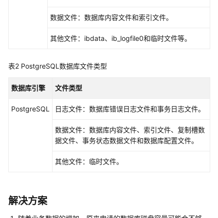
快
速
数据文件：数据库内容文件和索引文件。
入
门
其他文件：ibdata、ib_logfile0和临时文件等。
内
表2
PostgreSQL数据库文件类型
核
介
数据库引擎
文件类型
绍
PostgreSQL
日志文件：数据库错误日志文件和事务日志文件。
用
户
数据文件：数据库内容文件、索引文件、复制槽数
指
据文件、事务状态数据文件和数据库配置文件。
南
其他文件：临时文件。
最
佳
实
解决方案
践