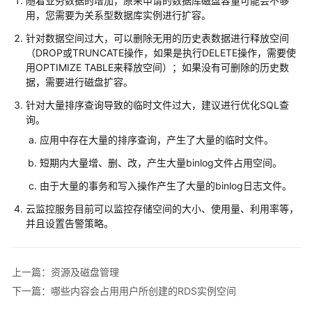
随着业务数据的增加，原来申请的数据库磁盘容量可能会不够
性
用，您需要为
关系型数据库
实例进行
扩容
。
能
白
针对数据空间过大，可以删除无用的历史表数据进行释放空间
皮
（DROP或TRUNCATE操作，如果是执行DELETE操作，需要使
书
用OPTIMIZE TABLE来释放空间）；如果没有可删除的历史数
据，需要进行磁盘扩容。
API
针对大量排序查询导致的临时文件过大，建议进行优化SQL查
参
询。
考
应用中存在大量的排序查询，产生了大量的临时文件。
SDK
短期内大量增、删、改，产生大量binlog文件占用空间。
参
由于大量的事务和写入操作产生了大量的binlog日志文件。
考
云监控服务目前可以监控存储空间的大小、使用量、利用率等，
并且设置告警策略。
常
见
问
题
上一篇：资源及磁盘管理
下一篇：哪些内容会占用用户所创建的RDS实例空间
故