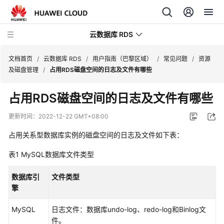
云数据库 RDS
文档首页
/
云数据库 RDS
/
用户指南（巴黎区域）
/
常见问题
/
资源
及磁盘管理
/
占用RDS磁盘空间的日志及文件有哪些
占用RDS磁盘空间的日志及文件有哪些
产
更新时间：
2022-12-22 GMT+08:00
品
占用
关系型数据库
实例的磁盘空间的日志及文件如下表：
介
绍
表1
MySQL数据库文件类型
计
数据库引
文件类型
费
擎
说
明
MySQL
日志文件：数据库undo-log、redo-log和Binlog文
件。