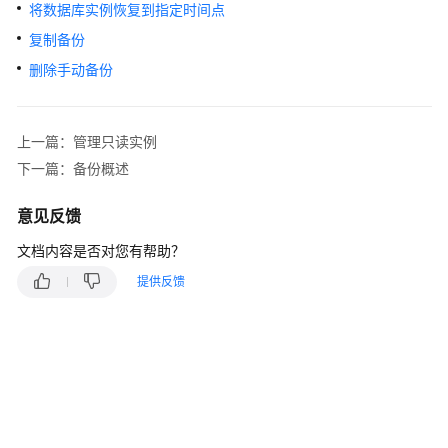
快
将数据库实例恢复到指定时间点
速
复制备份
入
删除手动备份
门
内
上一篇：管理只读实例
核
介
下一篇：备份概述
绍
意见反馈
用
文档内容是否对您有帮助？
户
指
提供反馈
南
最
佳
实
践