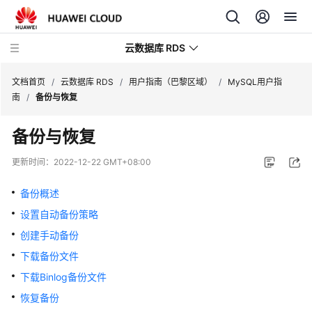
云数据库 RDS
文档首页
/
云数据库 RDS
/
用户指南（巴黎区域）
/
MySQL用户指
南
/
备份与恢复
备份与恢复
产
更新时间：
2022-12-22 GMT+08:00
品
介
备份概述
绍
设置自动备份策略
创建手动备份
计
费
下载备份文件
说
下载Binlog备份文件
明
恢复备份