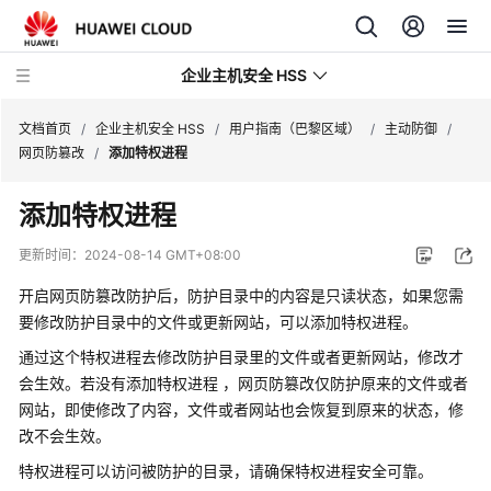
企业主机安全 HSS
文档首页
/
企业主机安全 HSS
/
用户指南（巴黎区域）
/
主动防御
/
网页防篡改
/
添加特权进程
最
添加特权进程
新
动
更新时间：
2024-08-14 GMT+08:00
态
开启网页防篡改防护后，防护目录中的内容是只读状态，如果您需
技
要修改防护目录中的文件或更新网站，可以添加特权进程。
术
通过这个特权进程去修改防护目录里的文件或者更新网站，修改才
画
会生效。若没有添加特权进程 ，网页防篡改仅防护原来的文件或者
册
网站，即使修改了内容，文件或者网站也会恢复到原来的状态，修
改不会生效。
产
品
特权进程可以访问被防护的目录，请确保特权进程安全可靠。