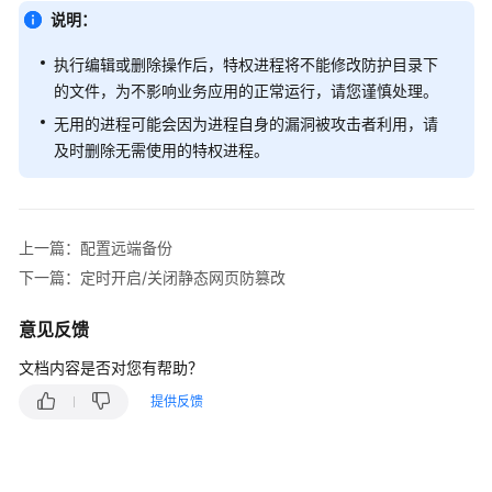
说明：
更
多
执行编辑或删除操作后，特权进程将不能修改防护目录下
文
的文件，为不影响业务应用的正常运行，请您谨慎处理。
档
无用的进程可能会因为进程自身的漏洞被攻击者利用，请
及时删除无需使用的特权进程。
用
户
指
南
上一篇：配置远端备份
（安
卡
下一篇：定时开启/关闭静态网页防篡改
拉
区
意见反馈
域）
文档内容是否对您有帮助？
用
提供反馈
户
指
南
（阿