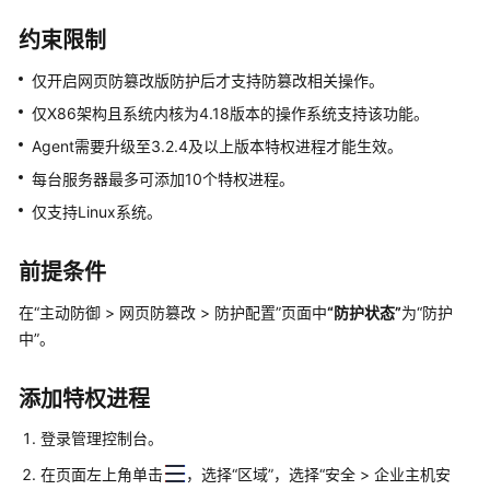
介
绍
约束限制
计
仅开启网页防篡改版防护后才支持防篡改相关操作。
费
仅X86架构且系统内核为4.18版本的操作系统支持该功能。
说
Agent需要升级至3.2.4及以上版本特权进程才能生效。
明
每台服务器最多可添加10个特权进程。
快
仅支持Linux系统。
速
入
前提条件
门
在
“
主动防御
>
网页防篡改
>
防护配置
”
页面中
“防护状态”
为
“防护
用
中”
。
户
指
南
添加特权进程
登录管理控制台。
最
佳
在页面左上角单击
，选择
“区域”
，选择“安全 >
企业主机安