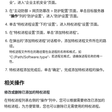
实
全
”，进入“
企业主机安全
”页面。
践
在
“
主动防御
>
网页防篡改
>
防护配置
”
页面，单击目标服务器
“操作”
列的
“防护设置”
，进入
“防护设置”
页面。
API
参
单击
“特权进程设置”
下的
“设置”
，进入特权进程
“设置”
页面。
考
在
“特权进程设置”
页面，单击
“添加特权进程”
。
SDK
在弹出的
“添加特权进程”
对话框中，添加特权进程文件所在的路
参
径。
考
特权进程文件所在的路径需包含进程的名称和格式，如
，若进程无格式，请确保进程名称的唯一
“C:/Path/Software.type”
性。
常
见
特权进程添加完成后，单击
“确定”
，完成添加特权进程的操作。
问
题
相关操作
视
修改或删除已添加的特权进程
频
在特权进程列表右侧的“操作”列中，您可以根据需要修改已添加的
帮
特权进程，为方便管理，您也可以删除已无需使用的特权进程。
助