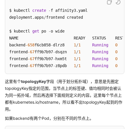
memory:
200Mi
imagePullSecrets:
$ kubectl 
create
-
f affinity3.yaml 

-
name:
default-secret
deployment.apps
/
frontend created

affinity:
podAffinity:
$ kubectl 
get
 po 
-
o wide

requiredDuringSchedulingIgnoredDuringExecu
NAME                        READY   STATUS    RESTAR
-
topologyKey:
kubernetes.io/hostname
backend
-658
f6cb858
-
dlrz8    
1
/
1
Running
0
labelSelector:
frontend
-67
ff9b7b97
-
dsqzn   
1
/
1
Running
0
matchExpressions:
frontend
-67
ff9b7b97
-
hxm5t   
1
/
1
Running
0
-
key:
app
frontend
-67
ff9b7b97
-
z8pdb   
1
/
1
Running
0
operator:
In
values:
这里有个
topologyKey
字段（用于划分拓扑域），意思是先圈定
-
backend
topologyKey指定的范围，当节点上的标签键、值均相同时会被认
为同一拓扑域，然后再选择下面规则定义的内容。这里每个节点上
都有kubernetes.io/hostname，所以看不出topologyKey起到的作
用。
如果backend有两个Pod，分别在不同的节点上。