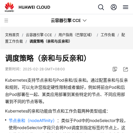
云容器引擎 CCE
文档首页
/
云容器引擎 CCE
/
用户指南（巴黎区域）
/
工作负载
/
配
置工作负载
/
调度策略（亲和与反亲和）
调度策略（亲和与反亲和）
最
更新时间：
2025-02-28 GMT+08:00
新
Kubernetes支持节点亲和与Pod亲和/反亲和。通过配置亲和与反亲
动
和规则，可以允许您指定硬性限制或者偏好，例如将前台Pod和后
态
台Pod部署在一起、某类应用部署到某些特定的节点、不同应用部
署到不同的节点等等。
服
务
Kubernetes的亲和功能由节点和工作负载两种类型组成：
公
节点亲和（nodeAffinity）
：类似于Pod中的nodeSelector字段，
告
使用nodeSelector字段只会将Pod调度到指定标签的节点上，这