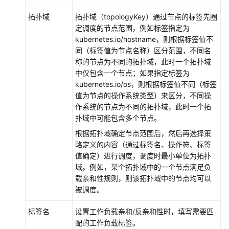
点
拓扑域
拓扑域（topologyKey）通过节点的标签先圈
节
定调度的节点范围，例如标签指定为
点
kubernetes.io/hostname，则根据标签值不
池
同（标签值为节点名称）区分范围，不同名
称的节点为不同的拓扑域，此时一个拓扑域
工
中仅包含一个节点；如果指定标签为
作
kubernetes.io/os，则根据标签值不同（标签
负
值为节点的操作系统类型）来区分，不同操
载
作系统的节点为不同的拓扑域，此时一个拓
扑域中可能包含多个节点。
工
根据拓扑域确定节点范围后，然后再选择策
作
略定义的内容（通过标签名、操作符、标签
负
值确定）进行调度，调度时最小单位为拓扑
载
域。例如，某个拓扑域中的一个节点满足负
概
载亲和性规则，则该拓扑域中的节点均可以
述
被调度。
创
标签名
设置工作负载亲和/反亲和性时，填写需要匹
建
配的工作负载标签。