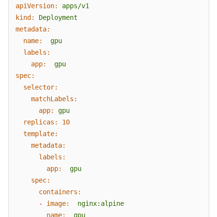
apiVersion:
apps/v1
考
kind:
Deployment
(联
metadata:
盟
区
name:
gpu
域)
labels:
app:
gpu
spec:
通
selector:
用
matchLabels:
参
app:
gpu
考
replicas:
10
template:
责
metadata:
任
共
labels:
担
app:
gpu
spec:
云
containers:
服
-
image:
nginx:alpine
务
name:
gpu