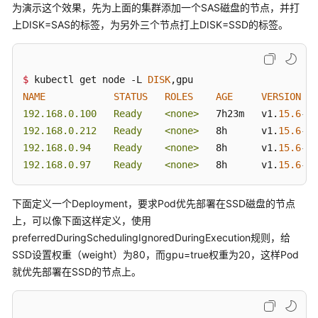
为演示这个效果，先为上面的集群添加一个SAS磁盘的节点，并打
API
上DISK=SAS的标签，为另外三个节点打上DISK=SSD的标签。
参
考
（安
卡
$ 
kubectl get node -L 
DISK
拉
NAME
STATUS
ROLES
AGE
VERSION
区
192.168.0.100   Ready    <none>
   7h23m   v1.
15.6
-r1
域）
192.168.0.212   Ready    <none>
   8h      v1.
15.6
-r1
192.168.0.94    Ready    <none>
   8h      v1.
15.6
-r1
用
192.168.0.97    Ready    <none>
   8h      v1.
15.6
-r1
户
指
下面定义一个Deployment，要求Pod优先部署在SSD磁盘的节点
南
（联
上，可以像下面这样定义，使用
盟
preferredDuringSchedulingIgnoredDuringExecution规则，给
区
SSD设置权重（weight）为80，而gpu=true权重为20，这样Pod
域）
就优先部署在SSD的节点上。
API
参