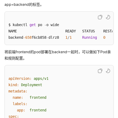
app=backend的标签。
$ kubectl 
get
 po 
-
o wide

NAME                       READY   STATUS    RESTART
backend
-658
f6cb858
-
dlrz8   
1
/
1
Running
0
将前端frontend的pod部署在backend一起时，可以做如下Pod亲
和规则配置。
apiVersion:
apps/v1
kind:
Deployment
metadata:
name:
frontend
labels:
app:
frontend
spec: