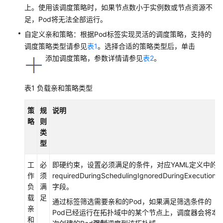
参
上。使用该调度策略时，如果节点数小于实例数或节点资源不
考
足，Pod将无法全部运行。
自定义亲和策略：根据Pod标签实现灵活的调度策略，支持的
常
调度策略类型请参见
表1
。选择合适的策略类型后，单击
见
添加调度策略，参数详情请参见
表2
。
问
题
表1
负载亲和策略类型
视
频
策
规
说明
帮
略
则
助
类
型
更
多
工
必
即硬约束，设置必须满足的条件，对应YAML定义中的
文
作
须
requiredDuringSchedulingIgnoredDuringExecution
档
负
满
字段。
载
足
通过标签筛选需要亲和的Pod，如果满足筛选条件的
用
亲
Pod已经运行在拓扑域中的某个节点上，调度器会将本
户
和