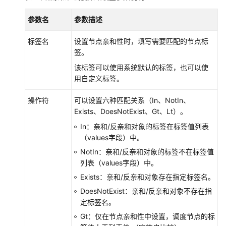
设
参数名
参数描述
置
环
标签名
设置节点亲和性时，填写需要匹配的节点标
境
签。
变
量
该标签可以使用系统默认的标签，也可以使
用自定义标签。
设
置
操作符
可以设置六种匹配关系（In、NotIn、
工
Exists、DoesNotExist、Gt、Lt）。
作
In：亲和/反亲和对象的标签在标签值列表
负
（values字段）中。
载
NotIn：亲和/反亲和对象的标签不在标签值
升
列表（values字段）中。
级
策
Exists：亲和/反亲和对象存在指定标签名。
略
DoesNotExist：亲和/反亲和对象不存在指
定标签名。
调
Gt：仅在节点亲和性中设置，调度节点的标
度