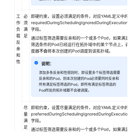
户
指
南
工
必
即硬约束，设置必须满足的条件，对应YAML定义中的
（巴
作
须
requiredDuringSchedulingIgnoredDuringExecution
黎
负
满
字段。
区
载
足
通过标签筛选需要反亲和的一个或多个Pod，如果满足
域）
反
筛选条件的Pod已经运行在拓扑域中的某个节点上，调
亲
度器
不会
将本次创建的Pod调度到该拓扑域。
产
和
品
性
说明：
介
添加多条反亲和性规则时，即设置多个标签筛选需要
绍
反亲和的Pod，则本次创建的Pod必须要同时反亲和
所有满足标签筛选的Pod，即所有满足标签筛选的
产
Pod所处的拓扑域都不会被调度。
品
公
告
尽
即软约束，设置尽量满足的条件，对应YAML定义中的
量
preferredDuringSchedulingIgnoredDuringExecution
Kubernetes
满
字段。
基
足
通过标签筛选需要反亲和的一个或多个Pod，如果满足