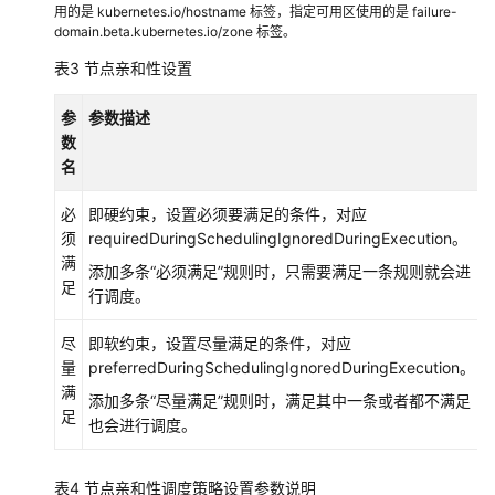
用的是 kubernetes.io/hostname 标签，指定可用区使用的是 failure-
格
domain.beta.kubernetes.io/zone 标签。
表3
节点亲和性设置
设
置
参
参数描述
容
数
器
名
生
命
必
即硬约束，设置必须要满足的条件，对应
周
须
requiredDuringSchedulingIgnoredDuringExecution。
期
满
添加多条“必须满足”规则时，只需要满足一条规则就会进
足
设
行调度。
置
容
尽
即软约束，设置尽量满足的条件，对应
器
量
preferredDuringSchedulingIgnoredDuringExecution。
健
满
添加多条“尽量满足”规则时，满足其中一条或者都不满足
康
足
也会进行调度。
检
查
表4
节点亲和性调度策略设置参数说明