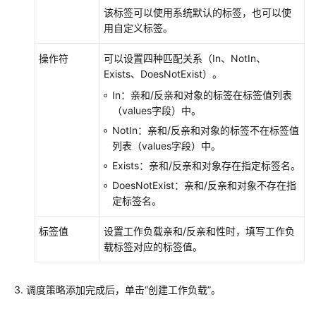
工
该标签可以使用系统默认的标签，也可以使
作
用自定义标签。
负
载
操作符
可以设置四种匹配关系（In、NotIn、
Exists、DoesNotExist）。
配
In：亲和/反亲和对象的标签在标签值列表
置
（values字段）中。
工
作
NotIn：亲和/反亲和对象的标签不在标签值
负
列表（values字段）中。
载
Exists：亲和/反亲和对象存在指定标签名。
DoesNotExist：亲和/反亲和对象不存在指
设
定标签名。
置
时
标签值
设置工作负载亲和/反亲和性时，填写工作负
区
载标签对应的标签值。
同
步
调度策略添加完成后，单击“创建工作负载”。
设