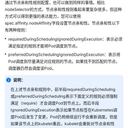
通过节点亲和性规则配置，也可以做到同样的事情。相比
可
nodeSelector的方式，节点亲和性规则看起来要复杂很多，但这种
观
方式可以得到更强的表达能力，您可以使用
测
spec.affinity.nodeAffinity字段设置节点亲和性。节点亲和性以下
性
有两种规则：
requiredDuringSchedulingIgnoredDuringExecution：表示必须
弹
满足指定的规则才能将Pod调度到节点。
性
伸
preferredDuringSchedulingIgnoredDuringExecution：表示将
缩
Pod调度到尽量满足对应规则的节点。如果找不到匹配的节点，
调度器仍然会调度该Pod。
命
名
说明：
空
在上述节点亲和规则中，前半段requiredDuringScheduling
间
或preferredDuringScheduling表示下面定义的规则必须强制
满足（require）才会调度Pod到节点上。而后半段
配
IgnoredDuringExecution表示如果节点标签在Kubernetes调
置
度Pod后发生了变更，Pod仍将继续运行不会重新调度。但是
项
如果该节点上的kubelet重启，kubelet会重新对节点亲和性
与