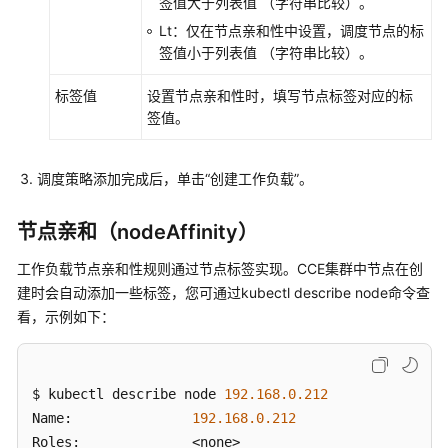
签值大于列表值 （字符串比较）。
策
Lt：仅在节点亲和性中设置，调度节点的标
略
签值小于列表值 （字符串比较）。
（亲
和
标签值
设置节点亲和性时，填写节点标签对应的标
与
签值。
反
亲
和）
调度策略添加完成后，单击“创建工作负载”。
设
节点亲和（nodeAffinity）
置
容
工作负载节点亲和性规则通过节点标签实现。CCE集群中节点在创
忍
建时会自动添加一些标签，您可通过kubectl describe node命令查
策
看，示例如下：
略
设
置
$ kubectl describe node 
192.168
.0
.212
标
Name:               
192.168
.0
.212
签
Roles:              <none>
