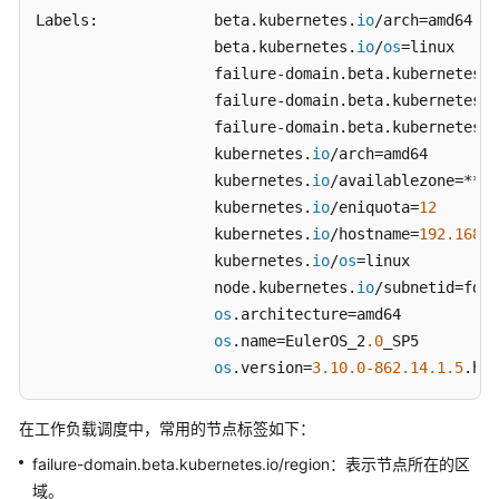
与
Labels:             beta.kubernetes.
io
/arch=amd64

注
                    beta.kubernetes.
io
/
os
=linux

解
                    failure-domain.beta.kubernetes.
i
                    failure-domain.beta.kubernetes.
i
登
                    failure-domain.beta.kubernetes.
i
录
                    kubernetes.
io
/arch=amd64

容
                    kubernetes.
io
/availablezone=****
器
                    kubernetes.
io
/eniquota=
12
实
例
                    kubernetes.
io
/hostname=
192.168
.0
                    kubernetes.
io
/
os
=linux

管
                    node.kubernetes.
io
/subnetid=fd43
理
os
.architecture=amd64

工
os
.name=EulerOS_2
.0
_SP5

作
os
.version=
3.10
.0
-862.14
.1
.5
.h32
负
载
在工作负载调度中，常用的节点标签如下：
管
failure-domain.beta.kubernetes.io/region：表示节点所在的区
理
域。