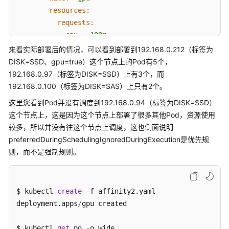
等
resources:
级
requests:
协
cpu:
100m
议
memory:
200Mi
来看实际部署后的情况，可以看到部署到192.168.0.212（标签为
（SLA）
limits:
DISK=SSD、gpu=true）这个节点上的Pod有5个，
cpu:
100m
白
192.168.0.97（标签为DISK=SSD）上有3个，而
memory:
200Mi
皮
192.168.0.100（标签为DISK=SAS）上只有2个。
书
imagePullSecrets:
这里您看到Pod并没有调度到192.168.0.94（标签为DISK=SSD）
资
-
name:
default-secret
这个节点上，这是因为这个节点上部署了很多其他Pod，资源使用
源
affinity:
较多，所以并没有往这个节点上调度，这也侧面说明
nodeAffinity:
preferredDuringSchedulingIgnoredDuringExecution是优先规
支
preferredDuringSchedulingIgnoredDuringExec
则，而不是强制规则。
持
-
weight:
80
区
preference:
域
matchExpressions:
$ kubectl 
create
-
f affinity2.yaml 

-
key:
DISK
系
deployment.apps
/
gpu created

operator:
In
统
values:
权
$ kubectl 
get
 po 
-
o wide
