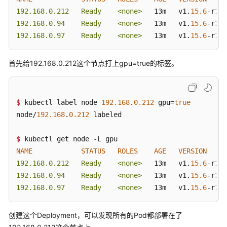
-
matchExpressions:
新
192.168.0.212   Ready    <none>
   13m   v1.
15.6
-r1-
2
版
-
key:
gpu
192.168.0.94    Ready    <none>
   13m   v1.
15.6
-r1-
2
本
operator:
In
192.168.0.97    Ready    <none>
   13m   v1.
15.6
-r1-
2
values:
API
-
"true"
参
首先给192.168.0.212这个节点打上gpu=true的标签。
考
(巴
黎
$ 
kubectl label node 
192.168
.
0.212
 gpu=
true
区
node/
192.168
.
0.212
 labeled

域)
用
$ 
户
NAME
STATUS
ROLES
AGE
VERSION
指
192.168.0.212   Ready    <none>
   13m   v1.
15.6
-r1-
2
南
192.168.0.94    Ready    <none>
   13m   v1.
15.6
-r1-
2
（吉
192.168.0.97    Ready    <none>
   13m   v1.
15.6
-r1-
2
隆
坡
创建这个Deployment，可以发现所有的Pod都部署在了
区