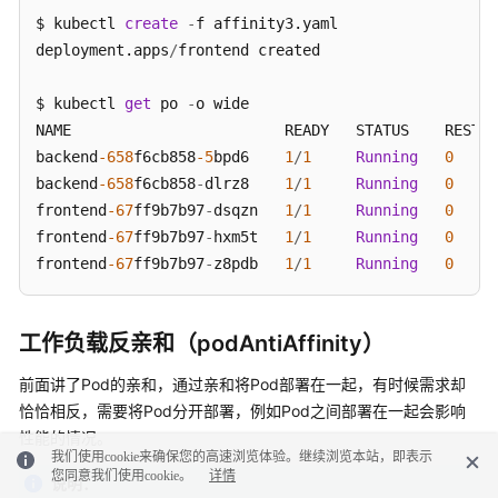
$ kubectl 
create
-
f affinity3.yaml 

deployment.apps
/
frontend created

$ kubectl 
get
 po 
-
o wide

NAME                        READY   STATUS    RESTAR
backend
-658
f6cb858
-5
bpd6    
1
/
1
Running
0
backend
-658
f6cb858
-
dlrz8    
1
/
1
Running
0
frontend
-67
ff9b7b97
-
dsqzn   
1
/
1
Running
0
frontend
-67
ff9b7b97
-
hxm5t   
1
/
1
Running
0
frontend
-67
ff9b7b97
-
z8pdb   
1
/
1
Running
0
工作负载反亲和（podAntiAffinity）
前面讲了Pod的亲和，通过亲和将Pod部署在一起，有时候需求却
恰恰相反，需要将Pod分开部署，例如Pod之间部署在一起会影响
性能的情况。
我们使用cookie来确保您的高速浏览体验。继续浏览本站，即表示
您同意我们使用cookie。
详情
说明：