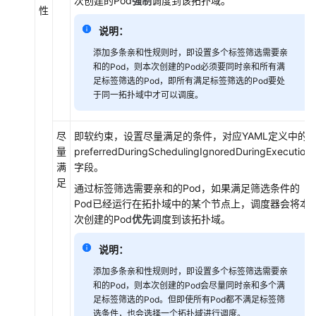
次创建的Pod
强制
调度到该拓扑域。
指
性
南
说明：
（阿
布
添加多条亲和性规则时，即设置多个标签筛选需要亲
和的Pod，则本次创建的Pod必须要同时亲和所有满
扎
足标签筛选的Pod，即所有满足标签筛选的Pod要处
比
于同一拓扑域中才可以调度。
区
域）
尽
即软约束，设置尽量满足的条件，对应YAML定义中的
API
量
preferredDuringSchedulingIgnoredDuringExecution
参
满
字段。
考
足
通过标签筛选需要亲和的Pod，如果满足筛选条件的
（阿
Pod已经运行在拓扑域中的某个节点上，调度器会将本
布
次创建的Pod
优先
调度到该拓扑域。
扎
比
说明：
区
域）
添加多条亲和性规则时，即设置多个标签筛选需要亲
和的Pod，则本次创建的Pod会尽量同时亲和多个满
足标签筛选的Pod。但即使所有Pod都不满足标签筛
用
选条件，也会选择一个拓扑域进行调度。