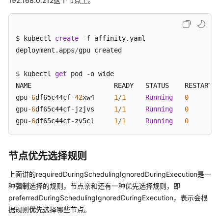
192.168.0.212这个节点上。
域）
API
参
$ kubectl 
create
-
f affinity.yaml 

考
deployment.apps
/
gpu created

（吉
隆
$ kubectl 
get
 pod 
-
o wide

坡
NAME                     READY   STATUS    RESTARTS 
区
gpu
-6
df65c44cf
-42
xw4     
1
/
1
Running
0
域）
gpu
-6
df65c44cf
-
jzjvs     
1
/
1
Running
0
gpu
-6
df65c44cf
-
zv5cl     
1
/
1
Running
0
用
户
指
南
节点优先选择规则
（安
上面讲的requiredDuringSchedulingIgnoredDuringExecution是一
卡
种
强制
选择的规则，节点亲和还有一种优先选择规则，即
拉
区
preferredDuringSchedulingIgnoredDuringExecution，表示会根
域）
据规则
优先
选择哪些节点。