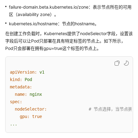
自
failure-domain.beta.kubernetes.io/zone：表示节点所在的可用
定
区（availability zone）。
义
资
kubernetes.io/hostname：节点的hostname。
源
在创建工作负载时，Kubernetes提供了nodeSelector字段，设置该
字段后可以让Pod只部署在具有特定标签的节点上。如下所示，
Pod
Pod只会部署在拥有gpu=true这个标签的节点上。
安
全
配
置
apiVersion:
v1
kind:
Pod
调
metadata:
度
name:
nginx
spec:
网
nodeSelector:
# 节点选择，当节点拥有g
络
gpu:
true
...
存
储