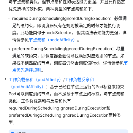
与节点亲和类似，但节点亲和性的表达能力更强，并且允许指定
产
优先选择的软约束。两种类型的节点亲和如下：
品
介
requiredDuringSchedulingIgnoredDuringExecution：
必须满
绍
足
的硬约束，即调度器只有在规则被满足的时候才能执行调
度。此功能类似于nodeSelector， 但其语法表达能力更强，详
计
情请参见
节点亲和（nodeAffinity）
。
费
preferredDuringSchedulingIgnoredDuringExecution：
尽量
说
明
满足
的软约束，即调度器会尝试寻找满足对应规则的节点。如
果找不到匹配的节点，调度器仍然会调度该Pod，详情请参见
节
Kubernetes
点优先选择规则
。
基
工作负载亲和（podAffinity）
/
工作负载反亲和
础
（podAntiAffinity）
：基于已经在节点上运行的Pod标签来约束
知
Pod可以调度到的节点，而不是基于节点上的标签。与节点亲和
识
类似，工作负载亲和与反亲和也有
requiredDuringSchedulingIgnoredDuringExecution和
快
preferredDuringSchedulingIgnoredDuringExecution两种类
速
入
型。
门