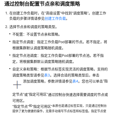
置
通过控制台配置节点亲和调度策略
镜
像
在创建工作负载时，在
“高级设置”
中找到
“调度策略”
。创建工作
拉
负载的步骤详情请参见
创建工作负载
。
取
选择节点亲和调度的策略类型。
策
略
不配置：不设置节点亲和策略。
指定节点调度：指定工作负载Pod部署的节点。若不指定，将
使
根据集群默认调度策略随机调度。
用
指定节点池调度：指定工作负载Pod部署的节点池。若不指
第
定，将根据集群默认调度策略随机调度。
三
方
自定义亲和策略：根据节点标签实现灵活的调度策略，支持的
镜
调度策略类型请参见
表3
。选择合适的策略类型后，单击
像
“指
添加调度策略，参数详情请参见
表4
。您也可以单击
设
定节点”
“指定可用区”
或
通过控制台快速选择需要调度的节点或
置
可用区。
容
和
本质也是通过标签实现，只是通过控制台
“指定节点”
“指定可用区”
器
提供了更为便捷的操作，无需手动填写节点标签和标签值。指定节点使
规