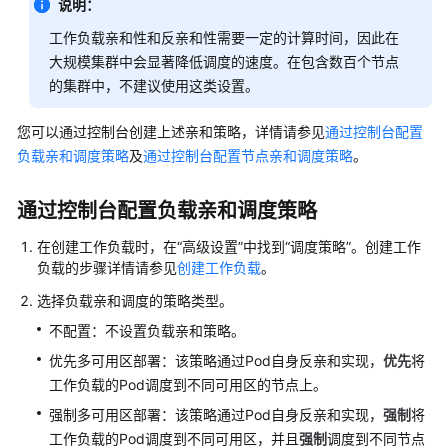
说明：
用
工作负载亲和性和反亲和性需要一定的计算时间，因此在
户
大规模集群中会显著降低调度的速度。在包含数百个节点
指
的集群中，不建议使用这类设置。
南
您可以通过控制台创建上述亲和策略，详情请参见
通过控制台配置
最
负载亲和调度策略
及
通过控制台配置节点亲和调度策略
。
佳
实
通过控制台配置负载亲和调度策略
践
在创建工作负载时，在
“高级设置”
中找到
“调度策略”
。创建工作
API
负载的步骤详情请参见
创建工作负载
。
参
考
选择负载亲和调度的策略类型。
不配置：不设置负载亲和策略。
SDK
优先多可用区部署：该策略通过Pod自身反亲和实现，
优先
将
参
工作负载的Pod调度到不同可用区的节点上。
考
强制多可用区部署：该策略通过Pod自身反亲和实现，
强制
将
Skill
工作负载的Pod调度到不同可用区，并且
强制
调度到不同节点