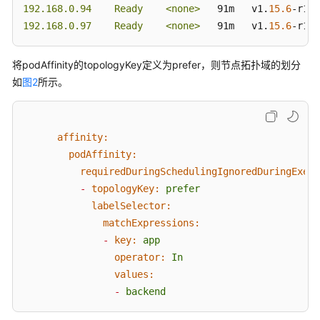
192.168.0.94    Ready    <none>
   91m   v1.
15.6
-r1-
2
192.168.0.97    Ready    <none>
   91m   v1.
15.6
-r1-
2
将podAffinity的topologyKey定义为prefer，则节点拓扑域的划分
如
图2
所示。
affinity:
podAffinity:
requiredDuringSchedulingIgnoredDuringExecu
-
topologyKey:
prefer
labelSelector:
matchExpressions:
-
key:
app
operator:
In
values:
-
backend