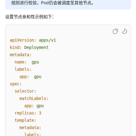
密
规则进行校验，Pod仍会被调度至其他节点。
钥
设置节点亲和性示例如下：
插
件
apiVersion:
apps/v1
模
kind:
Deployment
板
metadata:
（Helm
name:
gpu
Chart）
labels:
app:
gpu
权
spec:
限
selector:
配
matchLabels:
置
app:
gpu
中
replicas:
3
心
template:
metadata:
常
labels: