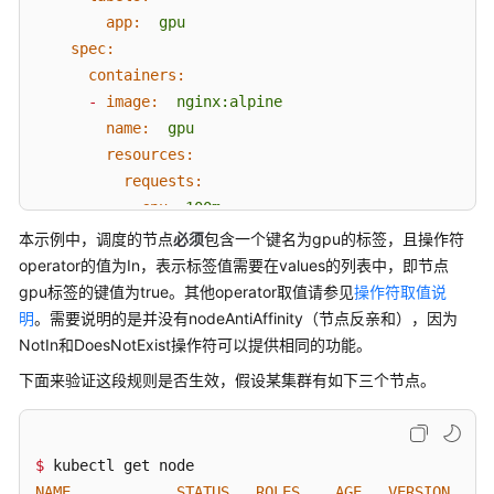
见
app:
gpu
问
spec:
题
containers:
-
image:
nginx:alpine
最
name:
gpu
佳
resources:
实
requests:
践
cpu:
100m
将
memory:
200Mi
本示例中，调度的节点
必须
包含一个键名为gpu的标签，且操作符
老
limits:
operator的值为In，表示标签值需要在values的列表中，即节点
版
cpu:
100m
gpu标签的键值为true。其他operator取值请参见
操作符取值说
本
memory:
200Mi
明
。需要说明的是并没有nodeAntiAffinity（节点反亲和），因为
的
imagePullSecrets:
NotIn和DoesNotExist操作符可以提供相同的功能。
数
-
name:
default-secret
据
下面来验证这段规则是否生效，假设某集群有如下三个节点。
affinity:
迁
nodeAffinity:
移
requiredDuringSchedulingIgnoredDuringExecu
到
$ 
nodeSelectorTerms:
最
NAME
STATUS
ROLES
AGE
VERSION