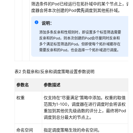
础
筛选条件的Pod已经运行在拓扑域中的某个节点上，调
知
度器会将本次创建的Pod
优先
调度到其他拓扑域。
识
说明：
快
添加多条反亲和性规则时，即设置多个标签筛选需要
速
反亲和的Pod，则本次创建的Pod会尽量同时反亲和
入
多个满足标签筛选的Pod。但即使每个拓扑域都存在
门
需要反亲和的Pod，也会选择一个拓扑域进行调度。
高
危
表2
负载亲和/反亲和调度策略设置参数说明
操
作
参数名
参数描述
一
览
权重
仅支持在
“尽量满足”
策略中添加。权重的取值
范围为1-100，调度器在进行调度时会将该权
集
重加到其他优先级函数的评分上，最终将Pod
群
调度到总分最大的节点上。
节
命名空间
指定调度策略生效的命名空间。