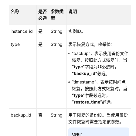
恢
名称
是否
参数类
说明
复
必选
型
到
已
instance_id
是
String
实例ID。
有
实
type
是
String
表示恢复方式，枚举值：
例
“backup”
，表示使用备份文件
或
恢复，按照此方式恢复时，当
当
“type”
字段为非必选时，
前
“backup_id”
必选。
实
“timestamp”
，表示按时间点
例
恢复，按照此方式恢复时，当
“type”
字段必选时，
获
“restore_time”
必选。
取
日
backup_id
否
String
用于恢复的备份ID。当使用备份
志
文件恢复时需要指定该参数。
信
息
须知：