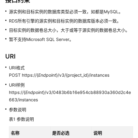
接口约束
快
速
源实例和目标实例的数据库类型必须一致，如都是MySQL。
入
RDS所有引擎的源实例和目标实例的数据库版本必须一致。
门
目标实例的数据卷总大小，大于或等于源实例的数据卷总大小。
内
暂不支持Microsoft SQL Server。
核
介
URI
绍
URI格式
用
POST https://{
Endpoint
}/v3/{project_id}/instances
户
URI样例
指
南
https://{
Endpoint
}/v3/0483b6b16e954cb88930a360d2c4e
663/instances
最
参数说明
佳
表1
参数说明
实
践
名称
是否必选
说明