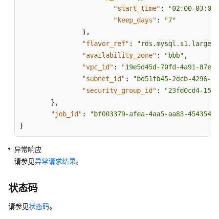
"start_time"
:
"02:00-03:00"
"keep_days"
:
"7"
}
,
"flavor_ref"
:
"rds.mysql.s1.large"
,
"availability_zone"
:
"bbb"
,
"vpc_id"
:
"19e5d45d-70fd-4a91-87e9-
"subnet_id"
:
"bd51fb45-2dcb-4296-87
"security_group_id"
:
"23fd0cd4-15dc
}
,
"job_id"
:
"bf003379-afea-4aa5-aa83-45435420
}
异常响应
请参见
异常请求结果
。
状态码
请参见
状态码
。