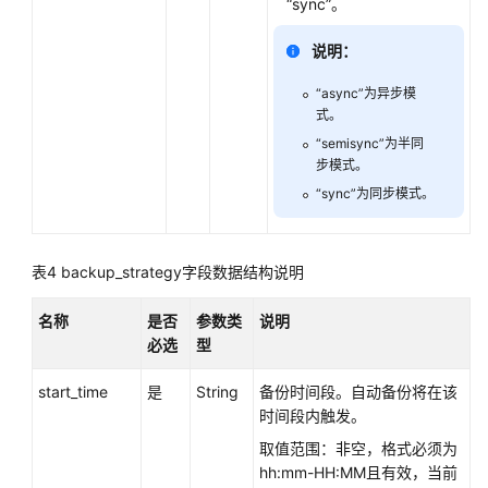
“sync”。
动
备
说明：
份
策
“async”为异步模
式。
略
“semisync”为半同
步模式。
查
询
“sync”为同步模式。
自
动
备
表4
backup_strategy字段数据结构说明
份
策
名称
是否
参数类
说明
略
必选
型
创
start_time
是
String
备份时间段。自动备份将在该
建
时间段内触发。
手
取值范围：非空，格式必须为
动
hh:mm-HH:MM且有效，当前
备