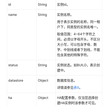
id
String
实例id。
白
皮
name
String
实例名称。
书
用于表示实例的名称，同一租
资
户下，同类型的实例名唯一。
源
取值范围：4~64个字符之
支
间，必须以字母开头，不区分
持
大小写，可以包含字母、数
区
字、中划线或者下划线，不能
域
包含其他的特殊字符。
status
String
实例状态。如BUILD，表示创
系
建中。
统
权
datastore
Object
数据库信息。
限
详情请参见
表9
。
ha
Object
HA配置参数，仅当您选择创
建HA实例时该参数才可见。