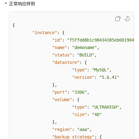
正常响应样例
{
"instance"
:
{
"id"
:
"f5ffdd8b1c98434385eb00190420
"name"
:
"demoname"
,
"status"
:
"BUILD"
,
"datastore"
:
{
"type"
:
"MySQL"
,
"version"
:
"5.6.41"
}
,
"port"
:
"3306"
,
"volume"
:
{
"type"
:
"ULTRAHIGH"
,
"size"
:
"40"
}
,
"region"
:
"aaa"
,
"backup_strategy"
:
{