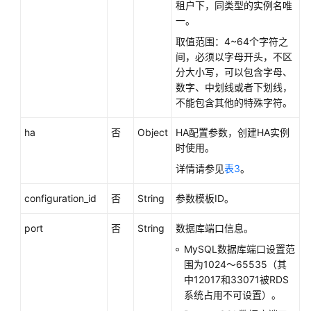
租户下，同类型的实例名唯
障
一。
排
除
取值范围：4~64个字符之
间，必须以字母开头，不区
视
分大小写，可以包含字母、
频
数字、中划线或者下划线，
帮
不能包含其他的特殊字符。
助
ha
否
Object
HA配置参数，创建HA实例
产
时使用。
品
详情请参见
表3
。
术
语
configuration_id
否
String
参数模板ID。
更
port
否
String
数据库端口信息。
多
MySQL数据库端口设置范
文
围为1024～65535（其
档
中12017和33071被RDS
系统占用不可设置）。
用