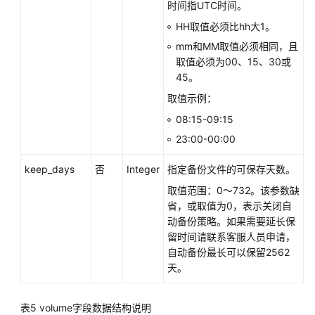
时间指UTC时间。
份
HH取值必须比hh大1。
获
mm和MM取值必须相同，且
取
取值必须为00、15、30或
备
45。
份
取值示例：
列
08:15-09:15
表
23:00-00:00
获
取
keep_days
否
Integer
指定备份文件的可保存天数。
备
取值范围：0～732。该参数缺
份
省，或取值为0，表示关闭自
下
动备份策略。如果需要延长保
载
留时间请联系客服人员申请，
链
自动备份最长可以保留2562
接
天。
删
表5
volume字段数据结构说明
除