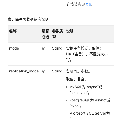
详情请参见
表6
。
实
例
表3
ha字段数据结构说明
管
理
名称
是否
参数类
说明
必选
型
参
数
mode
是
String
实例主备模式，取值：
配
Ha（主备），不区分大小
置
写。
备
replication_mode
是
String
备机同步参数。
份
取值：非空。
与
MySQL为“async”或
恢
“semisync”。
复
PostgreSQL为“async”或
设
“sync”。
置
Microsoft SQL Server为
自