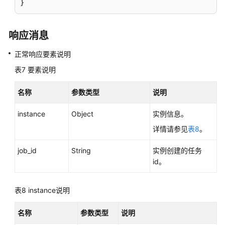
}
通
响应消息
用
参
正常响应要素说明
考
表7
要素说明
责
名称
参数类型
说明
任
共
instance
Object
实例信息。
担
详情请参见
表8
。
云
job_id
String
实例创建的任务
服
id。
务
等
级
表8
instance说明
协
议
名称
参数类型
说明
（SLA）