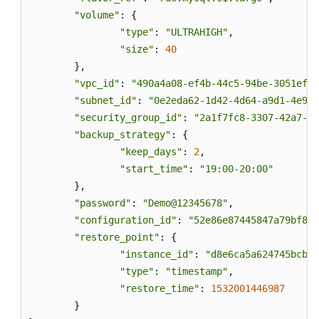
拉
"volume"
: {

区
"type"
: 
"ULTRAHIGH"
,

域）
"size"
: 
40
	},

用
"vpc_id"
: 
"490a4a08-ef4b-44c5-94be-3051ef9e
户
"subnet_id"
: 
"0e2eda62-1d42-4d64-a9d1-4e9aa
指
"security_group_id"
: 
"2a1f7fc8-3307-42a7-aa
南
"backup_strategy"
: {

（联
"keep_days"
: 
2
,

盟
"start_time"
: 
"19:00-20:00"
区
	},

域）
"password"
: 
"Demo@12345678"
,

API
"configuration_id"
: 
"52e86e87445847a79bf807
参
"restore_point"
: {

考
"instance_id"
: 
"d8e6ca5a624745bcb54
（联
"type"
: 
"timestamp"
,

盟
"restore_time"
: 
1532001446987
区
	}

域）