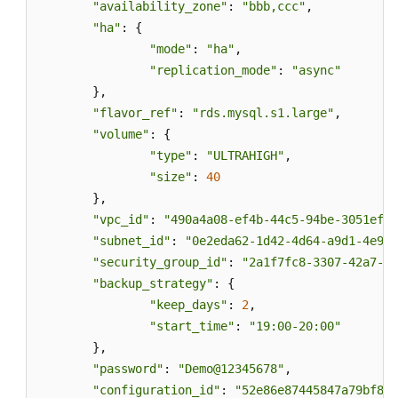
务
"availability_zone"
: 
"bbb,ccc"
,

信
"ha"
: {

息
"mode"
: 
"ha"
,

"replication_mode"
: 
"async"
附
	},

录
"flavor_ref"
: 
"rds.mysql.s1.large"
,

"volume"
: {

用
"type"
: 
"ULTRAHIGH"
,

户
"size"
: 
40
指
	},

南
"vpc_id"
: 
"490a4a08-ef4b-44c5-94be-3051ef9e
（吉
隆
"subnet_id"
: 
"0e2eda62-1d42-4d64-a9d1-4e9aa
坡
"security_group_id"
: 
"2a1f7fc8-3307-42a7-aa
区
"backup_strategy"
: {

域）
"keep_days"
: 
2
,

"start_time"
: 
"19:00-20:00"
API
	},

参
"password"
: 
"Demo@12345678"
,

考
"configuration_id"
: 
"52e86e87445847a79bf807