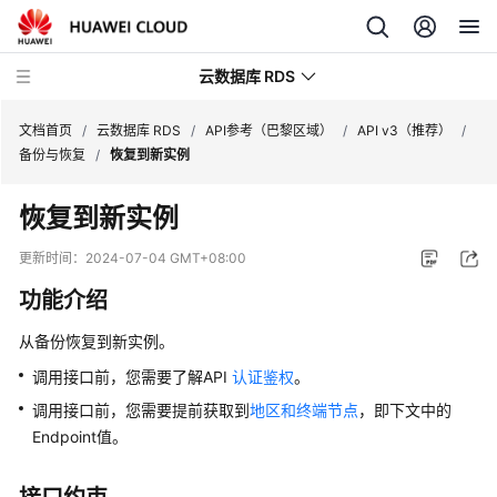
云数据库 RDS
文档首页
/
云数据库 RDS
/
API参考（巴黎区域）
/
API v3（推荐）
/
备份与恢复
/
恢复到新实例
恢复到新实例
产
更新时间：
2024-07-04 GMT+08:00
品
功能介绍
介
绍
从备份恢复到新实例。
调用接口前，您需要了解API
认证鉴权
。
计
费
调用接口前，您需要提前获取到
地区和终端节点
，即下文中的
说
Endpoint值。
明