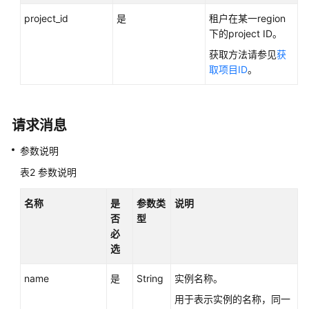
性
project_id
是
租户在某一region
能
下的project ID。
白
皮
获取方法请参见
获
书
取项目ID
。
API
参
请求消息
考
参数说明
SDK
表2
参数说明
参
考
名称
是
参数类
说明
否
型
常
必
见
选
问
题
name
是
String
实例名称。
用于表示实例的名称，同一
故