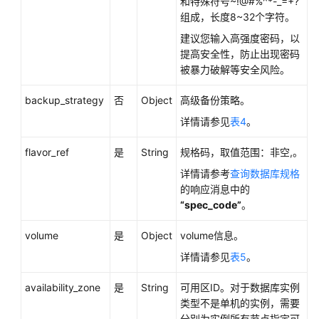
和特殊符号~!@#%^*-_=+?
用
组成，长度8~32个字符。
户
指
建议您输入高强度密码，以
南
提高安全性，防止出现密码
（巴
被暴力破解等安全风险。
黎
区
backup_strategy
否
Object
高级备份策略。
域）
详情请参见
表4
。
API
flavor_ref
是
String
规格码，取值范围：非空,。
参
详情请参考
查询数据库规格
考
的响应消息中的
（巴
“spec_code”
。
黎
区
volume
是
Object
volume信息。
域）
详情请参见
表5
。
使
availability_zone
是
String
可用区ID。对于数据库实例
用
类型不是单机的实例，需要
前
分别为实例所有节点指定可