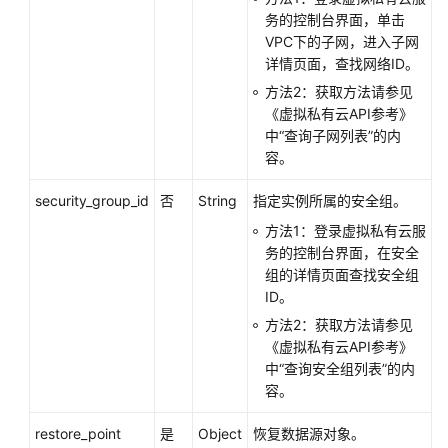
v3（推
务的控制台界面，单击
荐）
VPC下的子网，进入子网
详情页面，查找网络ID。
查
询
方法2：获取方法请参见
数
《虚拟私有云API参考》
据
中“查询子网列表”的内
库
容。
引
security_group_id
否
String
指定实例所属的安全组。
擎
的
方法1：登录虚拟私有云服
版
务的控制台界面，在安全
本
组的详情页面查找安全组
ID。
查
方法2：获取方法请参见
询
《虚拟私有云API参考》
数
中“查询安全组列表”的内
据
容。
库
规
restore_point
是
Object
恢复数据源对象。
格