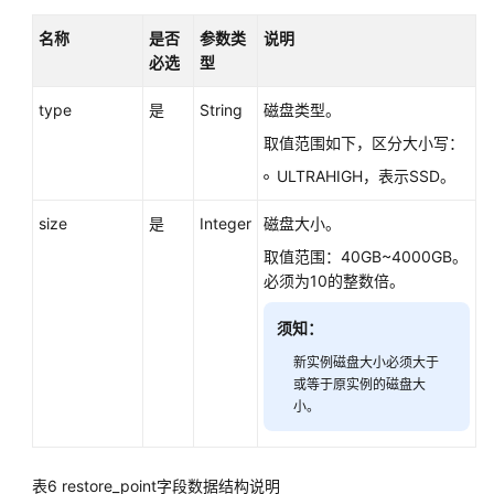
手
名称
是否
参数类
说明
动
必选
型
备
份
type
是
String
磁盘类型。
查
取值范围如下，区分大小写：
询
ULTRAHIGH，表示SSD。
可
恢
size
是
Integer
磁盘大小。
复
取值范围：40GB~4000GB。
时
必须为10的整数倍。
间
段
须知：
恢
新实例磁盘大小必须大于
复
或等于原实例的磁盘大
到
小。
新
实
例
表6
restore_point字段数据结构说明