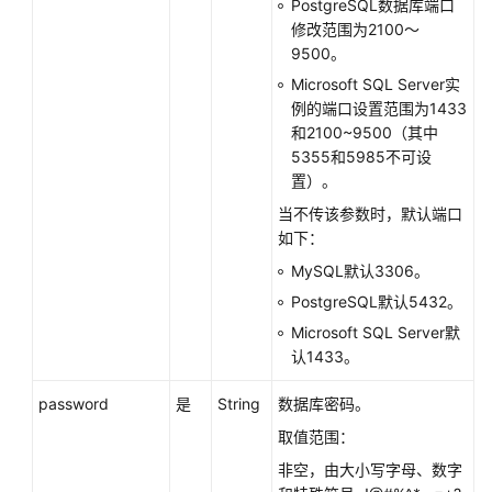
PostgreSQL数据库端口
户
修改范围为2100～
指
9500。
南
（阿
Microsoft SQL Server实
布
例的端口设置范围为1433
扎
和2100~9500（其中
比
5355和5985不可设
区
置）。
域）
当不传该参数时，默认端口
如下：
API
MySQL默认3306。
参
PostgreSQL默认5432。
考
(阿
Microsoft SQL Server默
布
认1433。
扎
比
password
是
String
数据库密码。
区
取值范围：
域)
非空，由大小写字母、数字