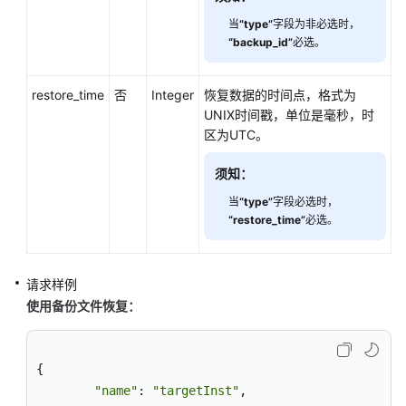
当
“type”
字段为非必选时，
管
“backup_id”
必选。
理
数
据
restore_time
否
Integer
恢复数据的时间点，格式为
库
UNIX时间戳，单位是毫秒，时
和
区为UTC。
用
户
须知：
（SQL
当
“type”
字段必选时，
Server）
“restore_time”
必选。
标
签
请求样例
管
使用备份文件恢复：
理
获
{

取
任
"name"
: 
"targetInst"
,
