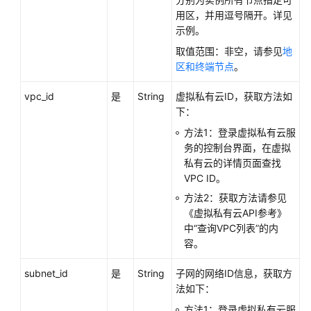
必
用区，并用逗号隔开。详见
读
示例。
API
取值范围：非空，请参见
地
概
区和终端节点
。
览
vpc_id
是
String
虚拟私有云ID，获取方法如
如
下：
何
方法1：登录虚拟私有云服
调
务的控制台界面，在虚拟
用
私有云的详情页面查找
API
VPC ID。
方法2：获取方法请参见
获
《虚拟私有云API参考》
取
中“查询VPC列表”的内
API
容。
版
本
subnet_id
是
String
子网的网络ID信息，获取方
法如下：
API
方法1：登录虚拟私有云服