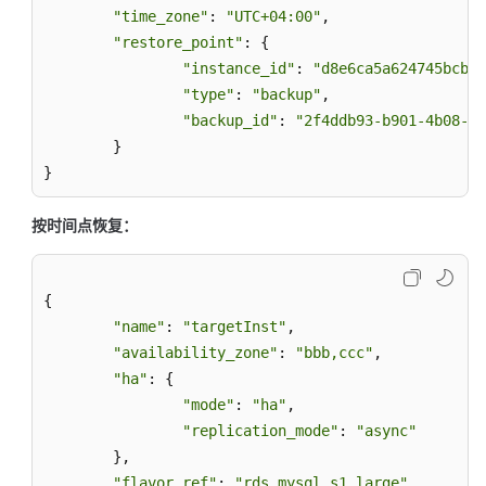
（吉
"time_zone"
: 
"UTC+04:00"
,

隆
"restore_point"
: {

坡
"instance_id"
: 
"d8e6ca5a624745bcb54
区
"type"
: 
"backup"
,

域）
"backup_id"
: 
"2f4ddb93-b901-4b08-93
	}

用
户
}
指
南
按时间点恢复：
（安
卡
拉
{

区
"name"
: 
"targetInst"
,

域）
"availability_zone"
: 
"bbb,ccc"
,

"ha"
: {

API
"mode"
: 
"ha"
,

参
"replication_mode"
: 
"async"
考
	},

（安
卡
"flavor_ref"
: 
"rds.mysql.s1.large"
,
