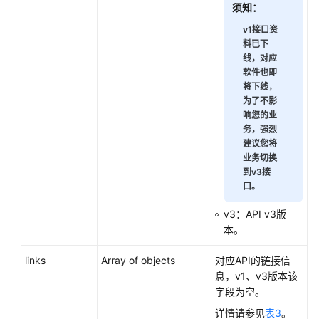
障
须知：
排
v1接口资
除
料已下
线，对应
视
软件也即
频
将下线，
帮
为了不影
响您的业
助
务，强烈
建议您将
产
业务切换
品
到v3接
术
口。
语
v3：API v3版
更
本。
多
links
Array of objects
对应API的链接信
文
息，v1、v3版本该
档
字段为空。
用
详情请参见
表3
。