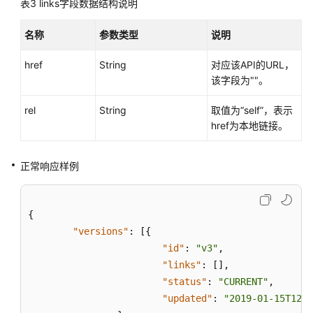
表3
links字段数据结构说明
用
户
名称
指
参数类型
说明
南
href
String
对应该API的URL，
（巴
该字段为""。
黎
区
rel
String
取值为“self”，表示
域）
href为本地链接。
API
参
正常响应样例
考
（巴
黎
{
区
"versions"
:
[
{
域）
"id"
:
"v3"
,
"links"
:
[
]
,
使
"status"
:
"CURRENT"
,
用
前
"updated"
:
"2019-01-15T12:0