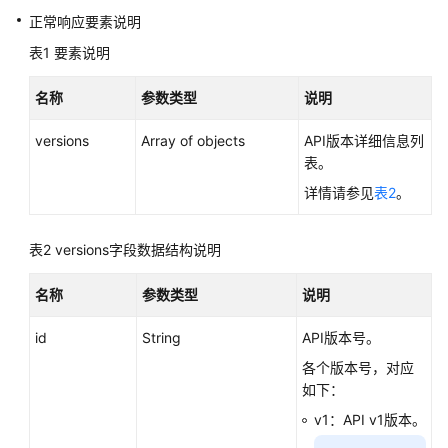
性
正常响应要素说明
能
表1
白
要素说明
皮
书
名称
参数类型
说明
versions
Array of objects
API版本详细信息列
API
表。
参
考
详情请参见
表2
。
SDK
表2
versions字段数据结构说明
参
考
名称
参数类型
说明
常
id
String
API版本号。
见
问
各个版本号，对应
题
如下：
v1：API v1版本。
故