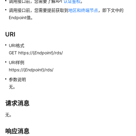
调用接口前，您需要了解API
认证鉴权
。
快
速
调用接口前，您需要提前获取到
地区和终端节点
，即下文中的
入
Endpoint值。
门
URI
内
核
URI格式
介
GET https://{
Endpoint
}/rds/
绍
URI样例
https://{
Endpoint
}/rds/
用
户
参数说明
指
无。
南
请求消息
最
佳
无。
实
践
响应消息