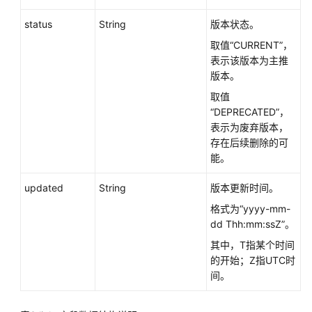
户
指
status
String
版本状态。
南
取值“CURRENT”，
（阿
表示该版本为主推
布
版本。
扎
取值
比
“DEPRECATED”，
区
表示为废弃版本，
域）
存在后续删除的可
能。
API
参
updated
String
版本更新时间。
考
(阿
格式为“yyyy-mm-
布
dd Thh:mm:ssZ”。
扎
其中，T指某个时间
比
的开始；Z指UTC时
区
间。
域)