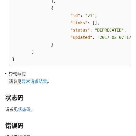
必
}
,
读
{
"id"
:
"v1"
,
API
"links"
:
[
]
,
概
"status"
:
"DEPRECATED"
,
览
"updated"
:
"2017-02-07T17:3
}
如
]
何
}
调
用
异常响应
API
请参见
异常请求结果
。
获
取
状态码
API
请参见
状态码
版
。
本
错误码
查