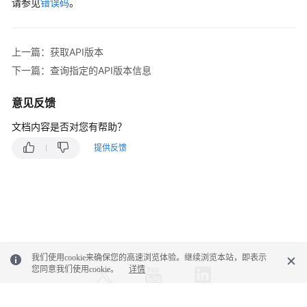
询
请参见
错误码
。
API
版
本
上一篇：获取API版本
列
下一篇：查询指定的API版本信息
表
意见反馈
查
询
文档内容是否对您有帮助？
指
提供反馈
定
的
API
版
本
信
息
我们使用cookie来确保您的高速浏览体验。继续浏览本站，即表示
您同意我们使用cookie。
详情
API
v3（推
荐）