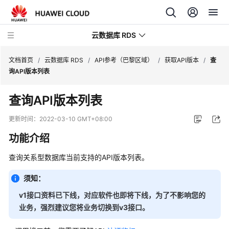
云数据库 RDS
文档首页
/
云数据库 RDS
/
API参考（巴黎区域）
/
获取API版本
/
查
询API版本列表
查询API版本列表
产
更新时间：
2022-03-10 GMT+08:00
品
功能介绍
介
绍
查询
关系型数据库
当前支持的API版本列表。
计
须知：
费
v1接口资料已下线，对应软件也即将下线，为了不影响您的
说
业务，强烈建议您将业务切换到v3接口。
明