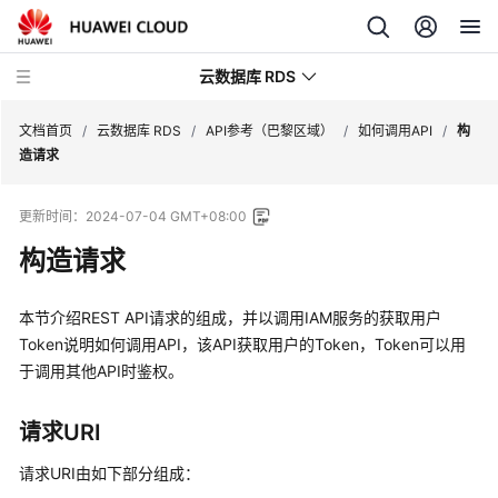
云数据库 RDS
文档首页
/
云数据库 RDS
/
API参考（巴黎区域）
/
如何调用API
/
构
造请求
更新时间：
2024-07-04 GMT+08:00
构造请求
产
品
介
本节介绍REST API请求的组成，并以调用IAM服务的获取用户
绍
Token说明如何调用API，该API获取用户的Token，Token可以用
于调用其他API时鉴权。
计
费
请求URI
说
明
请求URI由如下部分组成：