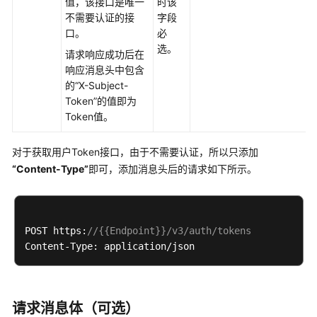
必
值，该接口是唯一
时该
读
不需要认证的接
字段
口。
必
选。
API
请求响应成功后在
概
响应消息头中包含
览
的“X-Subject-
Token”的值即为
如
Token值。
何
调
对于获取用户Token接口，由于不需要认证，所以只添加
用
“Content-Type”
即可，添加消息头后的请求如下所示。
API
构
造
POST https:
//{{Endpoint}}/v3/auth/tokens
请
求
认
证
请求消息体（可选）