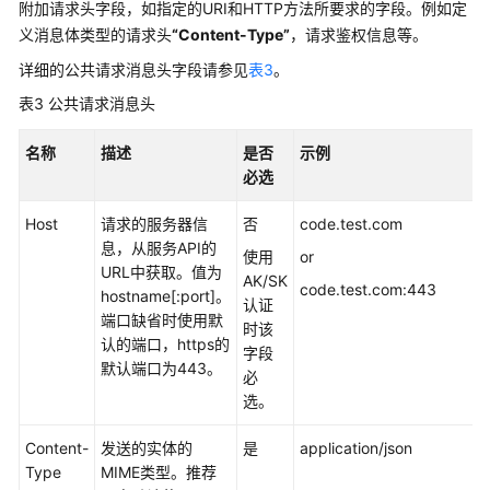
附加请求头字段，如指定的URI和HTTP方法所要求的字段。例如定
户
义消息体类型的请求头
指
“Content-Type”
，请求鉴权信息等。
南
详细的公共请求消息头字段请参见
表3
。
（阿
表3
公共请求消息头
布
扎
名称
描述
是否
示例
比
必选
区
域）
Host
请求的服务器信
否
code.test.com
息，从服务API的
API
使用
or
URL中获取。值为
参
AK/SK
code.test.com:443
hostname[:port]。
考
认证
端口缺省时使用默
(阿
时该
认的端口，https的
布
字段
默认端口为443。
扎
必
比
选。
区
域)
Content-
发送的实体的
是
application/json
Type
MIME类型。推荐