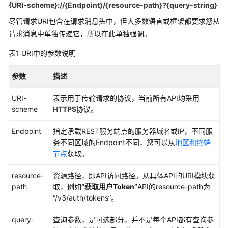
快
{URI-scheme}://{Endpoint}/{resource-path}?{query-string}
速
尽管请求URI包含在请求消息头中，但大多数语言或框架都要求您从
入
请求消息中单独传递它，所以在此单独强调。
门
表1
URI中的参数说明
内
核
参数
描述
介
绍
URI-
表示用于传输请求的协议，当前所有API均采用
scheme
HTTPS
协议。
用
户
Endpoint
指定承载REST服务端点的服务器域名或IP，不同服
指
务不同区域的Endpoint不同，您可以从
地区和终端
南
节点
获取。
resource-
最
资源路径，即API访问路径。从具体API的URI模块获
path
佳
取，例如
“获取用户Token”
API的resource-path为
实
“/v3/auth/tokens”
。
践
query-
查询参数，是可选部分，并不是每个API都有查询参