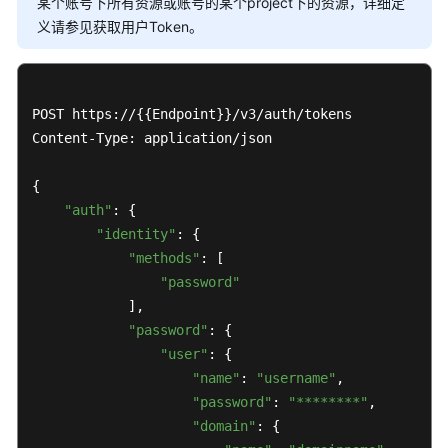
某个账号下所有资源或账号的某个project下的资源，详细定
用
义请参见获取用户Token。
户
指
南
（吉
POST https://{{Endpoint}}/v3/auth/tokens

隆
Content-Type: application/json

坡
区
{

域）
"auth"
: {

"identity"
: {

API
"methods"
: [

参
"password"
考
            ],

（吉
"password"
: {

隆
"user"
: {

坡
"name"
: 
"username"
,

区
域）
"password"
: 
"********"
,

"domain"
: {

用