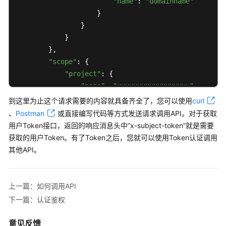
"name"
: 
"domainname"
户
                    }

指
                }

南
            }

（安
        },

卡
"scope"
: {

拉
"project"
: {

区
"name"
: 
"xxxxxxxxxxxxxxxxxx"
域）
            }

到这里为止这个请求需要的内容就具备齐全了，您可以使用
curl
        }

API
、
Postman
或直接编写代码等方式发送请求调用API。对于获取
    }

参
用户Token接口，返回的响应消息头中“x-subject-token”就是需要
考
}
获取的用户Token。有了Token之后，您就可以使用Token认证调用
（安
其他API。
卡
拉
区
上一篇：如何调用API
域）
下一篇：认证鉴权
用
意见反馈
户