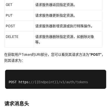
障
GET
请求服务器返回指定资源。
排
除
PUT
请求服务器更新指定资源。
视
POST
请求服务器新增资源或执行特殊操作。
频
帮
DELETE
请求服务器删除指定资源，如删除对象
助
等。
产
在获取用户Token的URI部分，您可以看到其请求方法为
“POST”
，
品
则其请求为：
术
语
更
POST https:
//{{Endpoint}}/v3/auth/tokens
多
文
档
请求消息头
用