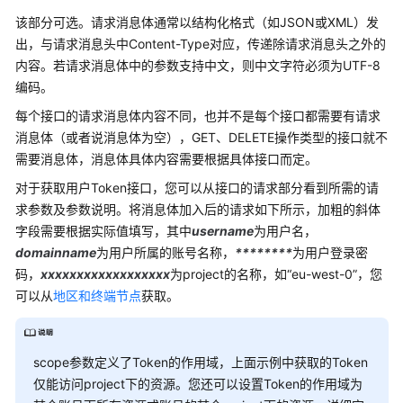
鉴
权
该部分可选。请求消息体通常以结构化格式（如JSON或XML）发
出，与请求消息头中Content-Type对应，传递除请求消息头之外的
返
内容。若请求消息体中的参数支持中文，则中文字符必须为UTF-8
回
编码。
结
每个接口的请求消息体内容不同，也并不是每个接口都需要有请求
果
消息体（或者说消息体为空），GET、DELETE操作类型的接口就不
需要消息体，消息体具体内容需要根据具体接口而定。
获
取
对于获取用户Token接口，您可以从接口的请求部分看到所需的请
API
求参数及参数说明。将消息体加入后的请求如下所示，加粗的斜体
版
字段需要根据实际值填写，其中
username
为用户名，
本
domainname
为用户所属的账号名称，
********
为用户登录密
码，
xxxxxxxxxxxxxxxxxx
为project的名称，如“eu-west-0”，您
API
可以从
地区和终端节点
获取。
v3（推
荐）
scope参数定义了Token的作用域，上面示例中获取的Token
附
仅能访问project下的资源。您还可以设置Token的作用域为
录