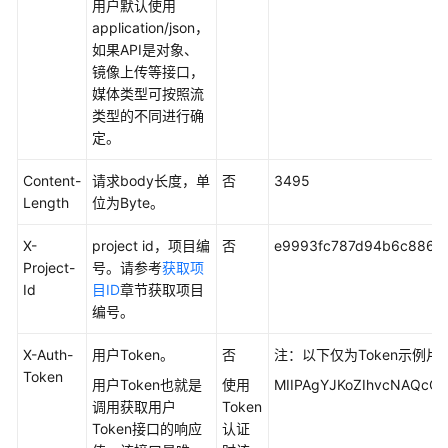
用
用户默认使用
户
application/json，
指
如果API是对象、
南
镜像上传等接口，
（巴
媒体类型可按照流
黎
类型的不同进行确
区
定。
域）
Content-
请求body长度，单
否
3495
Length
位为Byte。
API
参
X-
project id，项目编
否
e9993fc787d94b6c886cb
考
Project-
号。请参考
获取项
（巴
Id
目ID
章节获取项目
黎
编号。
区
域）
X-Auth-
用户Token。
否
注：以下仅为Token示例片
Token
使
用户Token也就是
使用
MIIPAgYJKoZIhvcNAQcCo.
用
调用获取用户
Token
前
Token接口的响应
认证