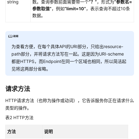
string
数。查询参数前面需要带一个
“？”
，形式为
“参数名=
性
参数取值”
，例如
“limit=10”
，表示查询不超过10条
能
数据。
白
皮
书
API
为查看方便，在每个具体API的URI部分，只给出resource-
参
path部分，并将请求方法写在一起。这是因为URI-scheme
考
都是HTTPS，而Endpoint在同一个区域也相同，所以简洁起
见将这两部分省略。
SDK
参
考
请求方法
常
HTTP请求方法（也称为操作或动词），它告诉服务你正在请求什么
见
类型的操作。
问
表2
HTTP方法
题
方法
说明
故