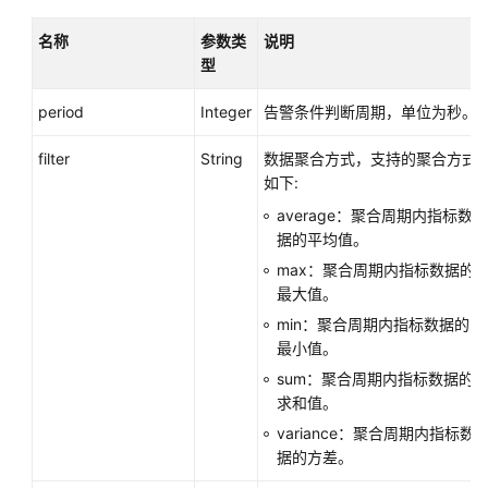
告
警
名称
参数类
说明
规
型
则
信
period
Integer
告警条件判断周期，单位为秒。
息
filter
String
数据聚合方式，支持的聚合方式
启
如下:
停
average：聚合周期内指标数
告
据的平均值。
警
max：聚合周期内指标数据的
规
最大值。
则
min：聚合周期内指标数据的
最小值。
删
除
sum：聚合周期内指标数据的
告
求和值。
警
variance：聚合周期内指标数
规
据的方差。
则