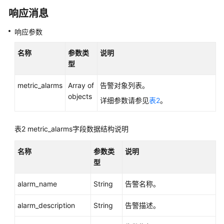
响应消息
常
见
响应参数
问
题
名称
参数类
说明
型
视
频
metric_alarms
Array of
告警对象列表。
帮
objects
详细参数请参见
表2
。
助
更
表2
metric_alarms字段数据结构说明
多
文
名称
参数类
说明
档
型
用
alarm_name
String
告警名称。
户
指
alarm_description
String
告警描述。
南