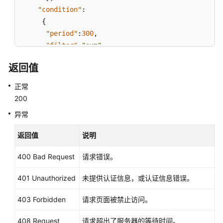
隆
"condition"
:
坡
{
区
"period"
:
300
,
域）
"filter"
:
"sum"
,
API
"comparison_operator"
:
">="
,
返回值
参
"value"
:
0
,
考
"unit"
:
""
,
正常
（吉
"count"
:
1
200
隆
}
,
坡
异常
"alarm_enabled"
:
true
,
区
"alarm_level"
:
2
,
域）
返回值
说明
"alarm_action_enabled"
:
true
,
"alarm_actions"
:
400 Bad Request
请求错误。
用
[
户
{
401 Unauthorized
未提供认证信息，或认证信息错误。
指
"type"
:
"notification"
,
南
403 Forbidden
请求页面被禁止访问。
（安
"notificationList"
:
[
"urn:smn:region:68438a8
卡
}
408 Request
请求超出了服务器的等待时间。
拉