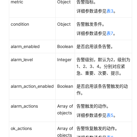
（阿
metric
Object
告警指标。
布
详细参数请参见
表3
。
扎
比
condition
Object
告警触发条件。
区
详细参数请参见
表7
。
域）
alarm_enabled
Boolean
是否启用该条告警。
API
参
alarm_level
Integer
告警级别，默认为2，级别为
考
1、2、3、4。分别对应紧
（阿
急、重要、次要、提示。
布
扎
alarm_action_enabled
Boolean
是否启用该条告警触发的动
比
作。
区
域）
alarm_actions
Array of
告警触发的动作。
objects
详细参数请参见
表5
。
用
户
ok_actions
Array of
告警恢复触发的动作。
指
objects
南