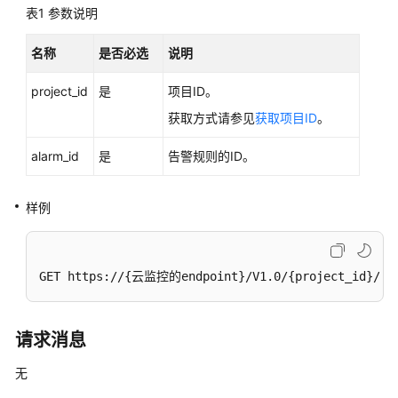
入
表1
参数说明
门
名称
是否必选
说明
用
户
project_id
是
项目ID。
指
获取方式请参见
获取项目ID
。
南
alarm_id
是
告警规则的ID。
最
佳
实
样例
践
API
GET https://{云监控的endpoint}/V1.0/{project_id}/ala
参
考
请求消息
SDK
参
无
考