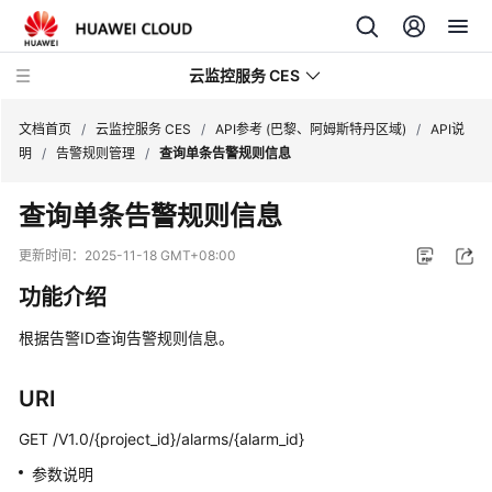
云监控服务 CES
文档首页
/
云监控服务 CES
/
API参考 (巴黎、阿姆斯特丹区域)
/
API说
明
/
告警规则管理
/
查询单条告警规则信息
最
查询单条告警规则信息
新
动
更新时间：
2025-11-18 GMT+08:00
态
功能介绍
产
根据告警ID查询告警规则信息。
品
介
绍
URI
GET /V1.0/{project_id}/alarms/{alarm_id}
快
速
参数说明