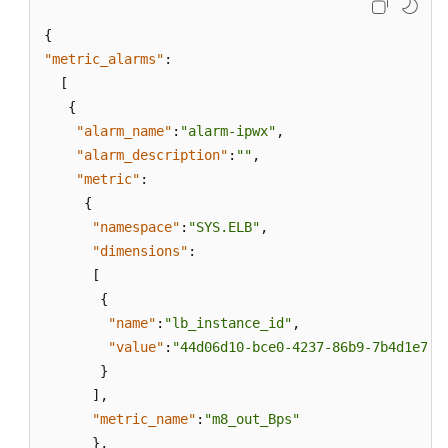
公
共
{
参
"metric_alarms"
:
数
[
{
附
"alarm_name"
:
"alarm-ipwx"
,
录
"alarm_description"
:
""
,
"metric"
:
文
{
档
"namespace"
:
"SYS.ELB"
,
修
订
"dimensions"
:
记
[
录
{
"name"
:
"lb_instance_id"
,
用
"value"
:
"44d06d10-bce0-4237-86b9-7b4d1e7d5
户
}
指
]
,
南
"metric_name"
:
"m8_out_Bps"
（吉
}
,