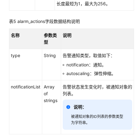
长度最短为1，最大为256。
速
入
门
表5
alarm_actions字段数据结构说明
API
名称
参数类
说明
说
型
明
type
String
告警通知类型，取值如下：
API
notification：通知。
版
autoscaling：弹性伸缩。
本
号
notificationList
Array
告警状态发生变化时，被通知对象的
管
of
列表。
理
strings
说明：
指
标
被通知对象的ID列表的参数类型
管
为字符串。
理