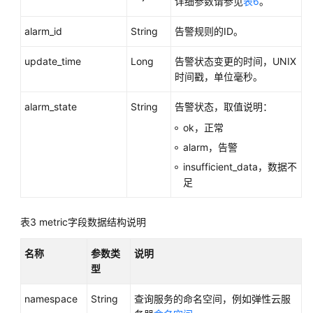
详细参数请参见
表6
。
(巴
黎、
alarm_id
String
告警规则的ID。
阿
姆
update_time
Long
告警状态变更的时间，UNIX
斯
时间戳，单位毫秒。
特
丹
alarm_state
String
告警状态，取值说明：
区
ok，正常
域)
alarm，告警
insufficient_data，数据不
API
足
参
考
(巴
表3
metric字段数据结构说明
黎、
阿
名称
参数类
说明
姆
型
斯
特
namespace
String
查询服务的命名空间，例如弹性云服
丹