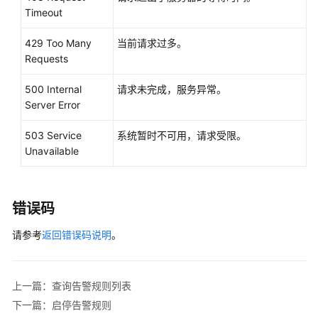
]
,
Timeout
区
"ok_actions"
:
域）
[
429 Too Many
当前请求过多。
{
Requests
API
"type"
:
"notification"
,
参
"notificationList"
:
[
"urn:smn:region:68438a8
500 Internal
请求未完成，服务异常。
考
Server Error
}
（安
]
,
卡
503 Service
系统暂时不可用，请求受限。
"alarm_id"
:
"al1498096535573r8DNy7Gyk"
,
拉
Unavailable
"update_time"
:
1498100100000
,
区
域）
"alarm_state"
:
"alarm"
}
用
错误码
]
户
}
请参考
返回错误码说明
。
指
南
（联
盟
上一篇：查询告警规则列表
区
下一篇：启停告警规则
域）