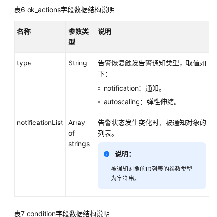
告
表6
ok_actions字段数据结构说明
警
规
名称
参数类
说明
则
型
管
理
type
String
告警恢复触发告警通知类型，取值如
下：
查
notification：通知。
询
autoscaling：弹性伸缩。
告
警
notificationList
Array
告警状态发生变化时，被通知对象的
规
of
列表。
则
strings
列
说明：
表
被通知对象的ID列表的参数类型
查
为字符串。
询
单
条
表7
condition字段数据结构说明