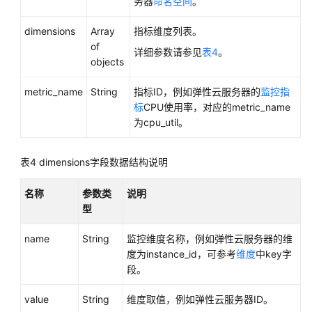
务器
命名空间
。
区
域)
dimensions
Array
指标维度列表。
of
详细参数请参见
表4
。
使
objects
用
前
metric_name
String
指标ID，例如弹性云服务器的
监控指
必
标
CPU使用率，对应的metric_name
读
为cpu_util。
API
表4
dimensions字段数据结构说明
概
览
名称
参数类
说明
型
如
何
name
String
监控维度名称，例如弹性云服务器的维
调
度为instance_id，可参考
维度
中key字
用
段。
API
value
String
维度取值，例如弹性云服务器ID。
快