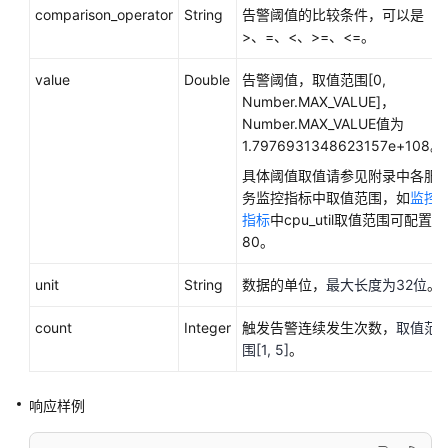
comparison_operator
String
告警阈值的比较条件，可以是
创
>、=、<、>=、<=。
建
告
value
Double
告警阈值，取值范围[0,
警
Number.MAX_VALUE]，
规
Number.MAX_VALUE值为
则
1.7976931348623157e+108。
具体阈值取值请参见附录中各服
监
务监控指标中取值范围，如
监控
控
指标
中cpu_util取值范围可配置
数
80。
据
管
unit
String
数据的单位，
最大长度为32位
。
理
count
Integer
触发告警连续发生次数，
取值范
配
围[1, 5]
。
额
管
响应样例
理