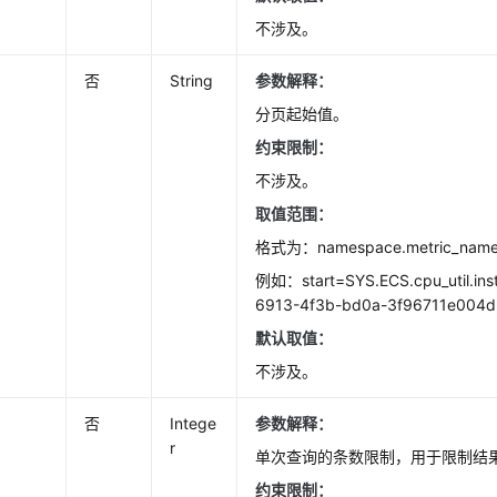
不涉及。
否
String
参数解释：
分页起始值。
约束限制：
不涉及。
取值范围：
格式为：namespace.metric_name.
例如：start=SYS.ECS.cpu_util.ins
6913-4f3b-bd0a-3f96711e004d
默认取值：
不涉及。
否
Intege
参数解释：
r
单次查询的条数限制，用于限制结
约束限制：