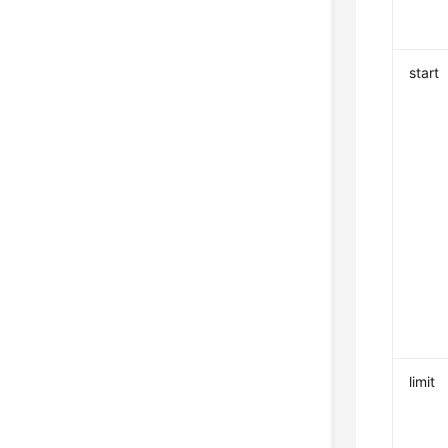
start
limit