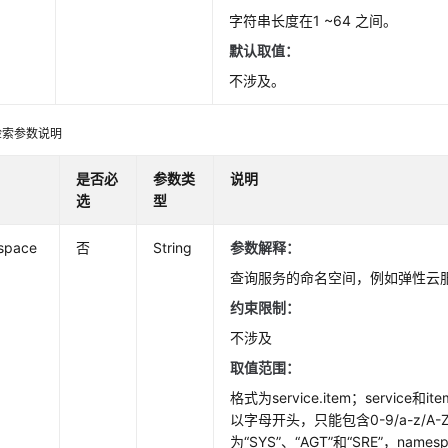
字符串长度在1 ~64 之间。
默认取值：
不涉及。
检索参数说明
是否必
参数类
说明
选
型
space
否
String
参数解释：
查询服务的命名空间，例如弹性云
约束限制：
不涉及
取值范围：
格式为service.item；service
以字母开头，只能包含0-9/a-z/A-Z
为“SYS”、“AGT”和“SRE”，name