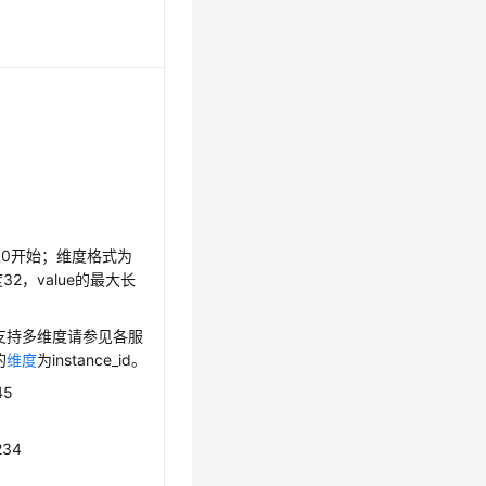
0开始；维度格式为
长度32，value的最大长
支持多维度请参见各服
的
维度
为instance_id。
45
234