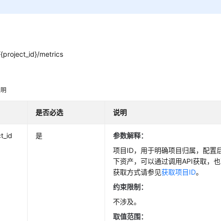
{project_id}/metrics
明
说明
是否必选
说明
t_id
是
参数解释：
项目ID，用于明确项目归属，配置
下资产，可以通过调用API获取，
获取方式请参见
获取项目ID
。
约束限制：
不涉及。
取值范围：