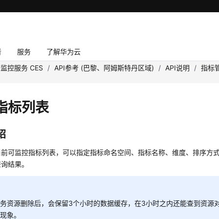
者
服务
了解华为云
监控服务 CES
/
API参考 (巴黎、阿姆斯特丹区域)
/
API说明
/
指标
指标列表
绍
当前可监控指标列表，可以指定指标命名空间、指标名称、维度、排序方
查询结果。
务资源删除后，会保留3个小时的数据缓存，在3小时之内还能查到资源
常现象。