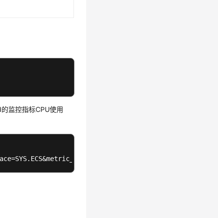
11d的监控指标CPU使用
=SYS.ECS&metric_name=cpu_util&dim.0=instance_id,6f3c6f