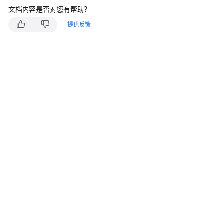
产
文档内容是否对您有帮助？
品
提供反馈
介
绍
计
费
说
明
Kubernetes
基
础
知
识
快
速
入
门