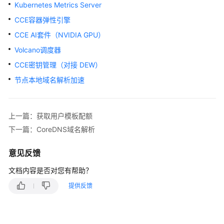
产
Kubernetes Metrics Server
品
CCE容器弹性引擎
介
CCE AI套件（NVIDIA GPU）
绍
Volcano调度器
计
CCE密钥管理（对接 DEW）
费
节点本地域名解析加速
说
明
上一篇：获取用户模板配额
Kubernetes
基
下一篇：CoreDNS域名解析
础
知
意见反馈
识
文档内容是否对您有帮助？
快
提供反馈
速
入
门