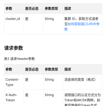
产
品
参数
是否必选
参数类型
描述
介
绍
cluster_id
是
String
集群 ID，获取方式请参
见
如何获取接口URI中参
计
数
费
说
明
请求参数
Kubernetes
表2
请求Header参数
基
础
参数
是否必选
参数类型
描述
知
识
Content-
是
String
消息体的类型（格式）
Type
快
速
X-Auth-
是
String
调用接口的认证方式分为
入
Token
Token和AK/SK两种，如
门
果您使用的Token方式，