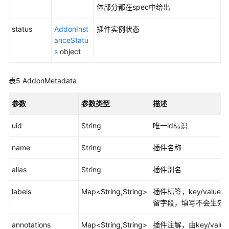
指
体部分都在spec中给出
南
（阿
status
AddonInst
插件实例状态
布
anceStatu
扎
s
object
比
区
表5
AddonMetadata
域）
参数
参数类型
描述
API
参
uid
String
唯一id标识
考
（阿
name
String
插件名称
布
扎
alias
String
插件别名
比
区
labels
Map<String,String>
插件标签，key/valu
域）
留字段，填写不会生效
用
annotations
Map<String,String>
插件注解，由key/valu