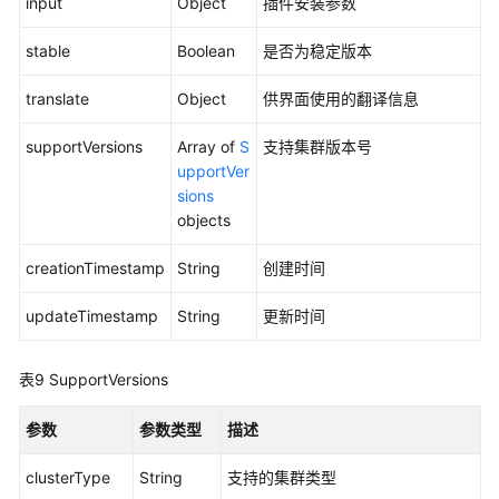
input
Object
插件安装参数
版
本
stable
Boolean
是否为稳定版本
信
息
translate
Object
供界面使用的翻译信息
标
supportVersions
Array of
S
支持集群版本号
签
upportVer
管
sions
理
objects
配
creationTimestamp
String
创建时间
置
管
updateTimestamp
String
更新时间
理
模
表9
SupportVersions
板
管
参数
参数类型
描述
理
clusterType
String
支持的集群类型