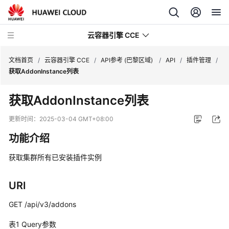
云容器引擎 CCE
文档首页
/
云容器引擎 CCE
/
API参考 (巴黎区域)
/
API
/
插件管理
/
获取AddonInstance列表
获取AddonInstance列表
最
更新时间：
2025-03-04 GMT+08:00
新
功能介绍
动
态
获取集群所有已安装插件实例
服
URI
务
公
GET /api/v3/addons
告
表1
Query参数