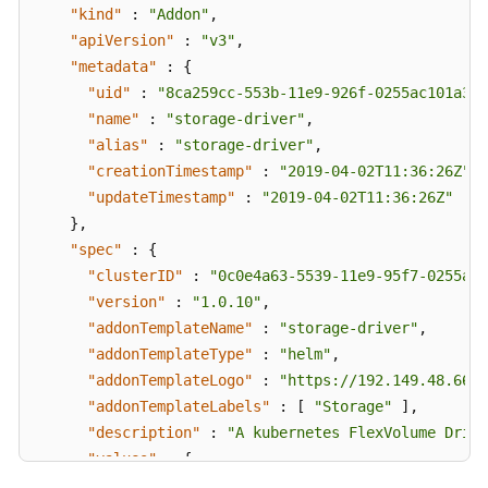
"kind"
:
"Addon"
,
附
"apiVersion"
:
"v3"
,
录
"metadata"
:
{
"uid"
:
"8ca259cc-553b-11e9-926f-0255ac101a31"
用
"name"
:
"storage-driver"
,
户
"alias"
:
"storage-driver"
,
指
南
"creationTimestamp"
:
"2019-04-02T11:36:26Z"
,
（吉
"updateTimestamp"
:
"2019-04-02T11:36:26Z"
隆
}
,
坡
"spec"
:
{
区
"clusterID"
:
"0c0e4a63-5539-11e9-95f7-0255ac1
域）
"version"
:
"1.0.10"
,
"addonTemplateName"
:
"storage-driver"
,
API
"addonTemplateType"
:
"helm"
,
参
"addonTemplateLogo"
:
"https://192.149.48.66/c
考
"addonTemplateLabels"
:
[
"Storage"
]
,
（吉
"description"
:
"A kubernetes FlexVolume Drive
隆
"values"
:
{
坡
区
"basic"
:
{