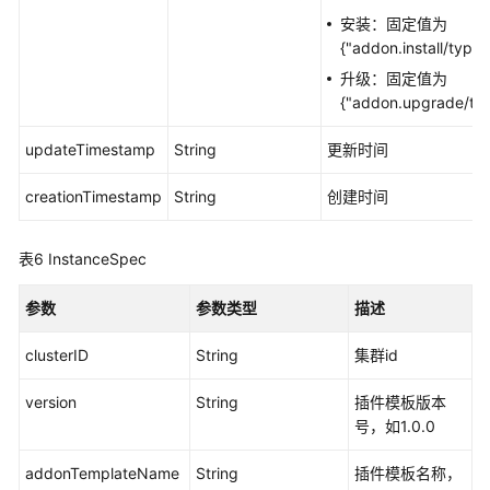
户
安装：固定值为
指
{"addon.install/type":
南
（巴
升级：固定值为
黎
{"addon.upgrade/ty
区
updateTimestamp
String
更新时间
域）
creationTimestamp
String
创建时间
API
参
考
表6
InstanceSpec
(巴
黎
参数
参数类型
描述
区
域)
clusterID
String
集群id
使
version
String
插件模板版本
用
号，如1.0.0
前
必
addonTemplateName
String
插件模板名称，