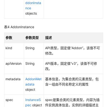
参
ddonInsta
考
nce
objects
常
见
表4
AddonInstance
问
题
参数
参数类型
描述
视
kind
String
API类型，固定值“Addon”，该值不可
频
修改。
帮
助
apiVersion
String
API版本，固定值“v3”，该值不可修
改。
更
多
metadata
AddonMet
基本信息，为集合类的元素类型，包
文
adata
含一组由不同名称定义的属性
档
object
用
spec
InstanceS
spec是集合类的元素类型，内容为插
户
pec
object
件实例具体信息，实例的详细描述主