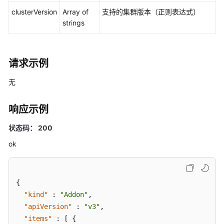
插
clusterVersion
Array of
支持的集群版本（正则表达式）
件
strings
实
例
字
段
请求示例
说
明
无
使
响应示例
用
Kubernetes
状态码： 200
API
ok
权
限
和
{
授
"kind"
:
"Addon"
,
权
"apiVersion"
:
"v3"
,
项
"items"
:
[
{