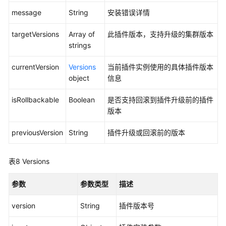
AddonInstance
message
String
安装错误详情
获
targetVersions
Array of
此插件版本，支持升级的集群版本
取
strings
AddonInstance
详
currentVersion
Versions
当前插件实例使用的具体插件版本
情
object
信息
获
isRollbackable
Boolean
是否支持回滚到插件升级前的插件
取
版本
AddonInstance
列
previousVersion
String
插件升级或回滚前的版本
表
配
表8
Versions
额
管
参数
参数类型
描述
理
version
String
插件版本号
API