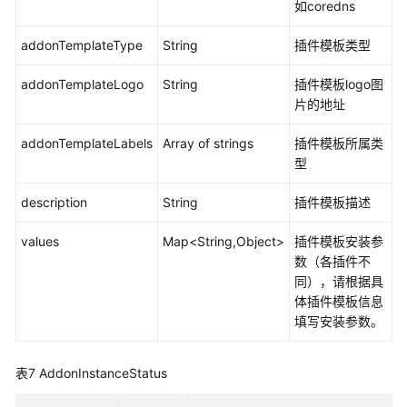
读
如coredns
API
addonTemplateType
String
插件模板类型
概
览
addonTemplateLogo
String
插件模板logo图
片的地址
如
addonTemplateLabels
Array of strings
插件模板所属类
何
型
调
用
description
String
插件模板描述
API
values
Map<String,Object>
插件模板安装参
API
数（各插件不
同），请根据具
API
体插件模板信息
URL
填写安装参数。
说
明
表7
AddonInstanceStatus
集