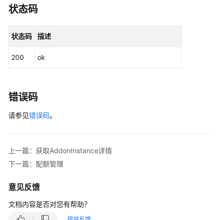
状态码
域）
"addon_version"
:
"1.0.10"
,
"euleros_version"
:
"2.2.5"
,
用
"obs_url"
:
""
,
状态码
描述
户
"platform"
:
"linux-amd64"
,
指
200
ok
"swr_addr"
:
"100.125.6.246:20202"
,
南
"swr_user"
:
"hwofficial"
（安
}
,
卡
"flavor"
:
{
错误码
拉
"replicas"
:
1
区
请参见
错误码
。
}
,
域）
"parameters"
:
{
}
}
API
上一篇：获取AddonInstance详情
参
}
,
考
下一篇：配额管理
"status"
:
{
（安
"status"
:
"running"
,
卡
意见反馈
"Reason"
:
"Install complete"
,
拉
"message"
:
""
,
文档内容是否对您有帮助？
区
"targetVersions"
:
null
,
域）
提供反馈