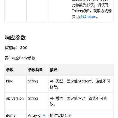
此参数为必填，请填写
用
Token的值，获取方式请
户
参见
获取token
。
指
南
响应参数
最
佳
状态码： 200
实
践
表3
响应Body参数
API
参数
参数类型
描述
参
考
kind
String
API类型，固定值“Addon”，该值不可
修改。
SDK
参
apiVersion
String
API版本，固定值“v3”，该值不可修
考
改。
Skill
items
Array of
A
插件实例列表