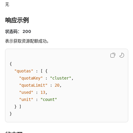
指
无
南
（阿
响应示例
布
扎
状态码： 200
比
表示获取资源配额成功。
区
域）
API
{
参
"quotas"
:
[
{
考
"quotaKey"
:
"cluster"
,
（阿
"quotaLimit"
:
20
,
布
"used"
:
13
,
扎
"unit"
:
"count"
比
}
]
区
}
域）
用