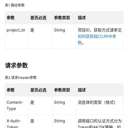
产
表1
路径参数
品
介
参数
是否必选
参数类型
描述
绍
project_id
是
String
项目ID，获取方式请参见
计
如何获取接口URI中参
费
数
。
说
明
请求参数
Kubernetes
基
表2
请求Header参数
础
知
参数
是否必选
参数类型
描述
识
Content-
是
String
消息体的类型（格式）
快
Type
速
入
X-Auth-
是
String
调用接口的认证方式分为
门
Token
Token和AK/SK两种，如