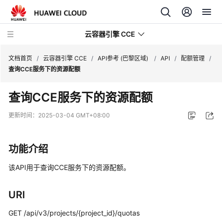
云容器引擎 CCE
文档首页
/
云容器引擎 CCE
/
API参考 (巴黎区域)
/
API
/
配额管理
/
查询CCE服务下的资源配额
查询CCE服务下的资源配额
最
更新时间：
2025-03-04 GMT+08:00
新
动
功能介绍
态
该API用于查询CCE服务下的资源配额。
服
务
公
URI
告
GET /api/v3/projects/{project_id}/quotas