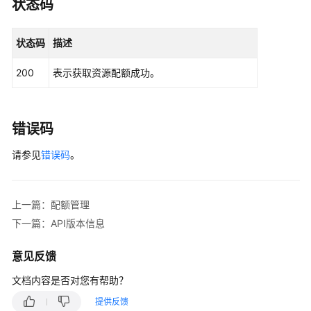
状态码
户
指
南
状态码
描述
（巴
黎
200
表示获取资源配额成功。
区
域）
错误码
API
参
请参见
错误码
。
考
(巴
黎
区
上一篇：配额管理
域)
下一篇：API版本信息
使
意见反馈
用
文档内容是否对您有帮助？
前
必
提供反馈