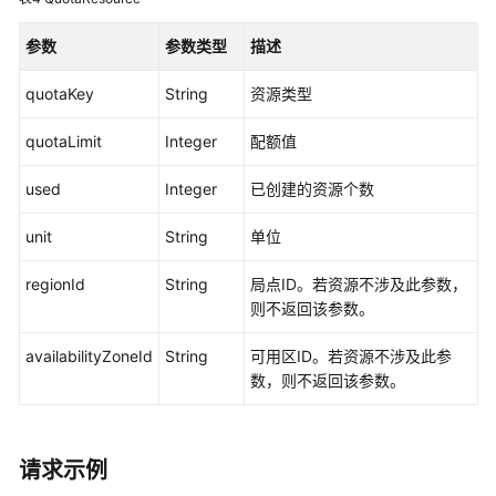
参
考
参数
参数类型
描述
常
quotaKey
String
资源类型
见
问
quotaLimit
Integer
配额值
题
used
Integer
已创建的资源个数
视
频
unit
String
单位
帮
助
regionId
String
局点ID。若资源不涉及此参数，
则不返回该参数。
更
availabilityZoneId
String
可用区ID。若资源不涉及此参
多
数，则不返回该参数。
文
档
用
请求示例
户