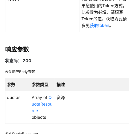
果您使用的Token方式，
用
此参数为必填，请填写
户
Token的值，获取方式请
指
参见
获取token
。
南
最
响应参数
佳
实
状态码： 200
践
表3
响应Body参数
API
参
参数
参数类型
描述
考
quotas
Array of
Q
资源
SDK
uotaResou
参
rce
考
objects
Skill
表4
QuotaResource