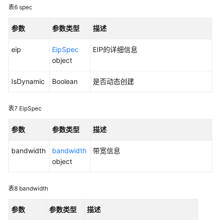
户
表6
spec
指
南
参数
参数类型
描述
（巴
黎
eip
EipSpec
EIP的详细信息
区
object
域）
IsDynamic
Boolean
是否动态创建
API
参
表7
EipSpec
考
(巴
参数
参数类型
描述
黎
区
bandwidth
bandwidth
带宽信息
域)
object
使
用
表8
bandwidth
前
参数
参数类型
描述
必