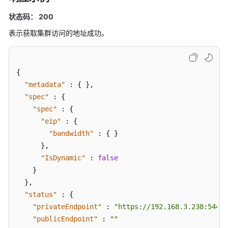
群
管
状态码： 200
理
表示获取集群访问的地址成功。
创
建
集
{
群
"metadata"
:
{
}
,
"spec"
:
{
获
"spec"
:
{
取
"eip"
:
{
指
"bandwidth"
:
{
}
定
}
,
的
"IsDynamic"
:
false
集
}
群
}
,
"status"
:
{
获
取
"privateEndpoint"
:
"https://192.168.3.238:5443"
指
"publicEndpoint"
:
""