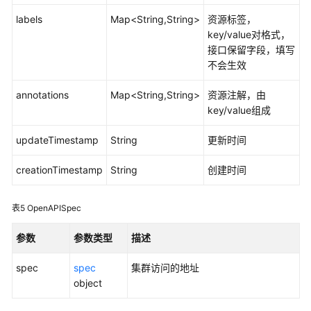
指
labels
Map<String,String>
资源标签，
南
key/value对格式，
（阿
接口保留字段，填写
布
不会生效
扎
比
annotations
Map<String,String>
资源注解，由
区
key/value组成
域）
updateTimestamp
String
更新时间
API
参
creationTimestamp
String
创建时间
考
（阿
布
表5
OpenAPISpec
扎
比
参数
参数类型
描述
区
spec
域）
spec
集群访问的地址
object
用