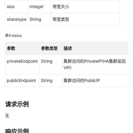
读
size
Integer
带宽大小
API
sharetype
String
带宽类型
概
览
表9
status
如
何
参数
参数类型
描述
调
用
privateEndpoint
String
集群访问的PrivateIP(HA集群返回
API
VIP)
publicEndpoint
String
集群访问的PublicIP
API
API
URL
请求示例
说
明
无
集
响应示例