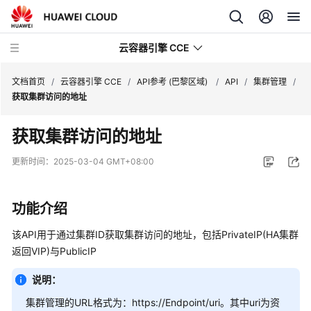
云容器引擎 CCE
文档首页
/
云容器引擎 CCE
/
API参考 (巴黎区域)
/
API
/
集群管理
/
获取集群访问的地址
获取集群访问的地址
最
更新时间：
2025-03-04 GMT+08:00
新
动
功能介绍
态
该API用于通过集群ID获取集群访问的地址，包括PrivateIP(HA集群
服
返回VIP)与PublicIP
务
公
说明：
告
集群管理的URL格式为：https://Endpoint/uri。其中uri为资