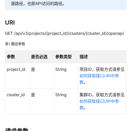
产
源路径，也即API访问的路径。
品
介
URI
绍
GET /api/v3/projects/{project_id}/clusters/{cluster_id}/openapi
计
费
表1
路径参数
说
明
参数
是否必选
参数类型
描述
Kubernetes
project_id
是
String
项目ID，获取方式请参见
基
如何获取接口URI中参
础
数
。
知
识
cluster_id
是
String
集群ID，获取方式请参见
如何获取接口URI中参
快
数
。
速
入
门