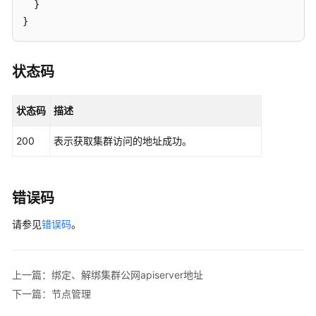
定
}
项
}
目
下
的
状态码
集
群
状态码
描述
更
200
表示获取集群访问的地址成功。
新
指
定
的
错误码
集
群
请参见
错误码
。
删
除
上一篇：绑定、解绑集群公网apiserver地址
集
下一篇：节点管理
群