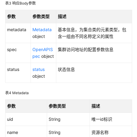
参
表3
响应Body参数
考
参数
参数类型
描述
常
metadata
Metadata
基本信息，为集合类的元素类型，包
见
object
含一组由不同名称定义的属性
问
题
spec
OpenAPIS
集群访问地址的配置参数信息
pec
object
视
频
status
status
状态信息
帮
object
助
更
表4
Metadata
多
文
参数
参数类型
描述
档
uid
String
唯一id标识
用
name
String
资源名称
户