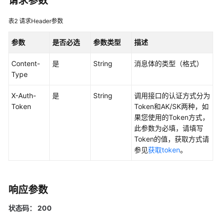
请求参数
用
表2
请求Header参数
户
指
参数
是否必选
参数类型
描述
南
Content-
是
String
消息体的类型（格式）
最
Type
佳
实
X-Auth-
是
String
调用接口的认证方式分为
践
Token
Token和AK/SK两种，如
果您使用的Token方式，
API
此参数为必填，请填写
参
Token的值，获取方式请
考
参见
获取token
。
SDK
参
响应参数
考
状态码： 200
Skill