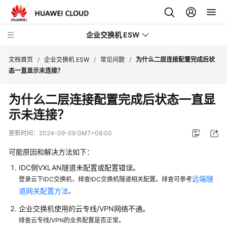
企业交换机 ESW
文档首页
/
企业交换机 ESW
/
常见问题
/
为什么二层连接配置完成后状
态一直显示未连接？
最
为什么二层连接配置完成后状态一直显
新
示未连接？
动
态
更新时间：
2024-09-09 GMT+08:00
产
可能原因和解决方法如下：
品
IDC侧VXLAN隧道未配置或配置错误。
介
远端隧
登录云下IDC交换机，排查IDC交换机隧道相关配置。排查可参考
绍
道网关配置方法
。
快
企业交换机使用的云专线/VPN网络不通。
速
排查云专线/VPN的业务配置是否正常。