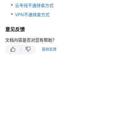
入
云专线不通排查方式
门
VPN不通排查方式
用
户
意见反馈
指
文档内容是否对您有帮助？
南
提供反馈
最
佳
实
践
API
参
考
常
见
问