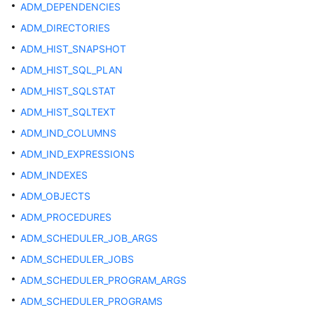
介
ADM_DEPENDENCIES
绍
ADM_DIRECTORIES
计
ADM_HIST_SNAPSHOT
费
ADM_HIST_SQL_PLAN
说
ADM_HIST_SQLSTAT
明
ADM_HIST_SQLTEXT
快
ADM_IND_COLUMNS
速
ADM_IND_EXPRESSIONS
入
门
ADM_INDEXES
ADM_OBJECTS
用
ADM_PROCEDURES
户
指
ADM_SCHEDULER_JOB_ARGS
南
ADM_SCHEDULER_JOBS
ADM_SCHEDULER_PROGRAM_ARGS
开
发
ADM_SCHEDULER_PROGRAMS