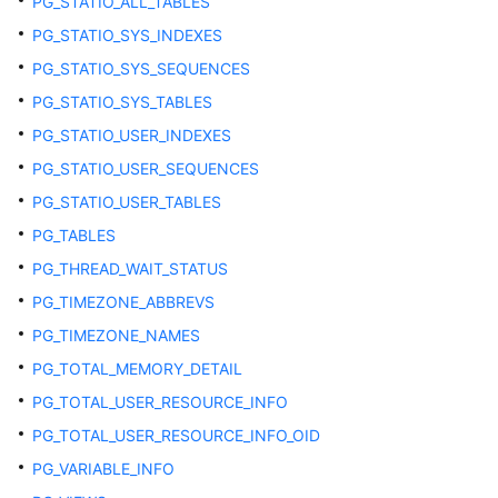
PG_STATIO_ALL_TABLES
系
PG_STATIO_SYS_INDEXES
统
视
PG_STATIO_SYS_SEQUENCES
图
PG_STATIO_SYS_TABLES
PG_STATIO_USER_INDEXES
ADM_ARGUMENTS
PG_STATIO_USER_SEQUENCES
ADM_COL_COMMENTS
PG_STATIO_USER_TABLES
PG_TABLES
ADM_COLL_TYPES
PG_THREAD_WAIT_STATUS
ADM_CONS_COLUMNS
PG_TIMEZONE_ABBREVS
PG_TIMEZONE_NAMES
ADM_CONSTRAINTS
PG_TOTAL_MEMORY_DETAIL
ADM_DATA_FILES
PG_TOTAL_USER_RESOURCE_INFO
PG_TOTAL_USER_RESOURCE_INFO_OID
ADM_DEPENDENCIES
PG_VARIABLE_INFO
ADM_DIRECTORIES