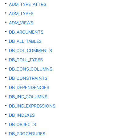
ADM_TYPE_ATTRS
10.x）
ADM_TYPES
开
ADM_VIEWS
发
DB_ARGUMENTS
指
南
DB_ALL_TABLES
（分
DB_COL_COMMENTS
布
DB_COLL_TYPES
式
_V2.0-
DB_CONS_COLUMNS
8.x）
DB_CONSTRAINTS
DB_DEPENDENCIES
数
据
DB_IND_COLUMNS
库
DB_IND_EXPRESSIONS
系
DB_INDEXES
统
概
DB_OBJECTS
述
DB_PROCEDURES