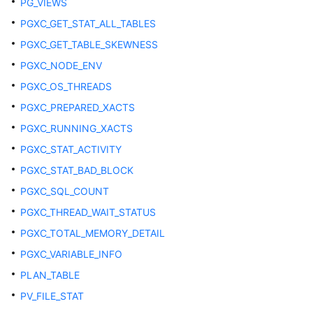
PG_VIEWS
PGXC_GET_STAT_ALL_TABLES
ADM_HIST_SNAPSHOT
PGXC_GET_TABLE_SKEWNESS
ADM_HIST_SQL_PLAN
PGXC_NODE_ENV
PGXC_OS_THREADS
ADM_HIST_SQLSTAT
PGXC_PREPARED_XACTS
ADM_HIST_SQLTEXT
PGXC_RUNNING_XACTS
PGXC_STAT_ACTIVITY
ADM_IND_COLUMNS
PGXC_STAT_BAD_BLOCK
ADM_IND_EXPRESSIONS
PGXC_SQL_COUNT
PGXC_THREAD_WAIT_STATUS
ADM_INDEXES
PGXC_TOTAL_MEMORY_DETAIL
PGXC_VARIABLE_INFO
ADM_OBJECTS
PLAN_TABLE
ADM_PROCEDURES
PV_FILE_STAT