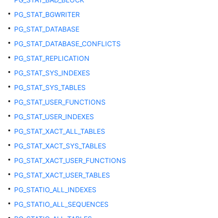
密
PG_STAT_BGWRITER
DATABASE
PG_STAT_DATABASE
LINK
PG_STAT_DATABASE_CONFLICTS
PG_STAT_REPLICATION
物
化
PG_STAT_SYS_INDEXES
视
PG_STAT_SYS_TABLES
图
PG_STAT_USER_FUNCTIONS
多
PG_STAT_USER_INDEXES
租
PG_STAT_XACT_ALL_TABLES
数
PG_STAT_XACT_SYS_TABLES
据
库
PG_STAT_XACT_USER_FUNCTIONS
PG_STAT_XACT_USER_TABLES
VACUUM
PG_STATIO_ALL_INDEXES
其
PG_STATIO_ALL_SEQUENCES
他