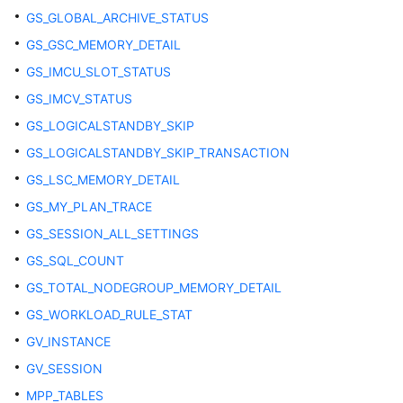
最
GS_GLOBAL_ARCHIVE_STATUS
佳
GS_GSC_MEMORY_DETAIL
实
GS_IMCU_SLOT_STATUS
践
GS_IMCV_STATUS
用
GS_LOGICALSTANDBY_SKIP
户
GS_LOGICALSTANDBY_SKIP_TRANSACTION
自
定
GS_LSC_MEMORY_DETAIL
义
GS_MY_PLAN_TRACE
函
数
GS_SESSION_ALL_SETTINGS
GS_SQL_COUNT
存
GS_TOTAL_NODEGROUP_MEMORY_DETAIL
储
过
GS_WORKLOAD_RULE_STAT
程
GV_INSTANCE
GV_SESSION
自
治
MPP_TABLES