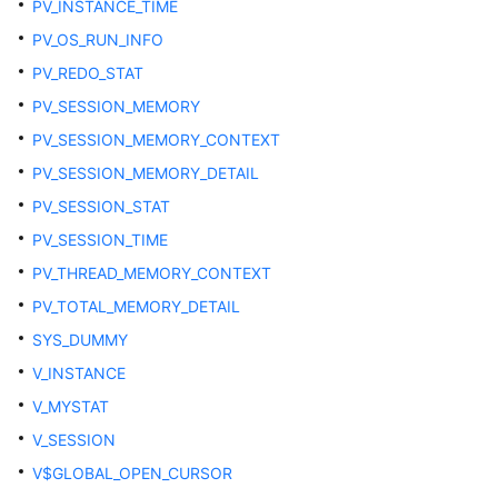
PV_INSTANCE_TIME
ADM_SCHEDULER_JOB_ARGS
PV_OS_RUN_INFO
ADM_SCHEDULER_JOBS
PV_REDO_STAT
PV_SESSION_MEMORY
ADM_SCHEDULER_PROGRAM_ARGS
PV_SESSION_MEMORY_CONTEXT
ADM_SCHEDULER_PROGRAMS
PV_SESSION_MEMORY_DETAIL
PV_SESSION_STAT
ADM_SCHEDULER_RUNNING_JOBS
PV_SESSION_TIME
ADM_SEGMENTS
PV_THREAD_MEMORY_CONTEXT
PV_TOTAL_MEMORY_DETAIL
ADM_SEQUENCES
SYS_DUMMY
ADM_SOURCE
V_INSTANCE
V_MYSTAT
ADM_SYNONYMS
V_SESSION
ADM_TAB_COL_STATISTICS
V$GLOBAL_OPEN_CURSOR