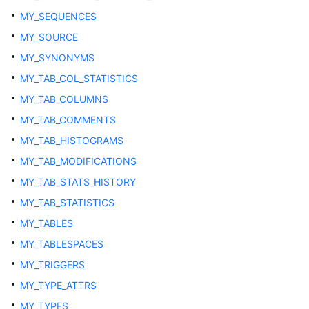
概
MY_SEQUENCES
述
MY_SOURCE
系
MY_SYNONYMS
统
MY_TAB_COL_STATISTICS
表
MY_TAB_COLUMNS
系
MY_TAB_COMMENTS
统
MY_TAB_HISTOGRAMS
视
图
MY_TAB_MODIFICATIONS
MY_TAB_STATS_HISTORY
分
MY_TAB_STATISTICS
区
表
MY_TABLES
MY_TABLESPACES
负
MY_TRIGGERS
载
管
MY_TYPE_ATTRS
理
MY_TYPES