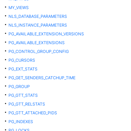
MY_VIEWS
OLTP
表
NLS_DATABASE_PARAMETERS
压
NLS_INSTANCE_PARAMETERS
缩
PG_AVAILABLE_EXTENSION_VERSIONS
通
PG_AVAILABLE_EXTENSIONS
信
PG_CONTROL_GROUP_CONFIG
PG_CURSORS
段
页
PG_EXT_STATS
式
PG_GET_SENDERS_CATCHUP_TIME
存
PG_GROUP
储
PG_GTT_STATS
SPM
PG_GTT_RELSTATS
计
PG_GTT_ATTACHED_PIDS
划
管
PG_INDEXES
理
PG_LOCKS