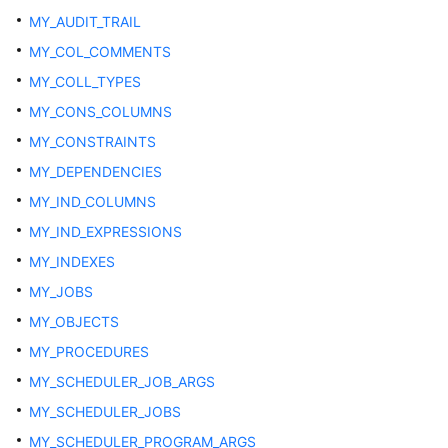
事
MY_AUDIT_TRAIL
务
MY_COL_COMMENTS
系
MY_COLL_TYPES
统
MY_CONS_COLUMNS
表
MY_CONSTRAINTS
和
系
MY_DEPENDENCIES
统
MY_IND_COLUMNS
视
MY_IND_EXPRESSIONS
图
MY_INDEXES
系
MY_JOBS
统
MY_OBJECTS
表
和
MY_PROCEDURES
系
MY_SCHEDULER_JOB_ARGS
统
MY_SCHEDULER_JOBS
视
图
MY_SCHEDULER_PROGRAM_ARGS