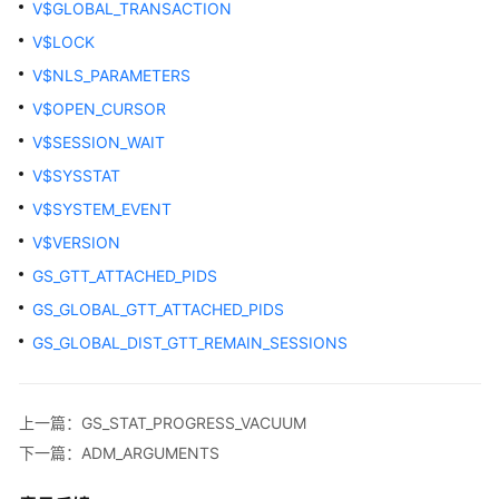
V$GLOBAL_TRANSACTION
ADM_TAB_COLS
V$LOCK
ADM_TAB_COLUMNS
V$NLS_PARAMETERS
V$OPEN_CURSOR
ADM_TAB_COMMENTS
V$SESSION_WAIT
V$SYSSTAT
ADM_TAB_HISTOGRAMS
V$SYSTEM_EVENT
ADM_TAB_STATISTICS
V$VERSION
GS_GTT_ATTACHED_PIDS
ADM_TAB_STATS_HISTORY
GS_GLOBAL_GTT_ATTACHED_PIDS
ADM_TABLES
GS_GLOBAL_DIST_GTT_REMAIN_SESSIONS
ADM_TABLESPACES
上一篇：GS_STAT_PROGRESS_VACUUM
ADM_TRIGGERS
下一篇：ADM_ARGUMENTS
ADM_TYPE_ATTRS