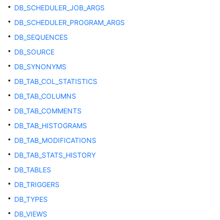
DB_SCHEDULER_JOB_ARGS
数
据
DB_SCHEDULER_PROGRAM_ARGS
库
DB_SEQUENCES
安
DB_SOURCE
全
DB_SYNONYMS
数
DB_TAB_COL_STATISTICS
据
DB_TAB_COLUMNS
库
使
DB_TAB_COMMENTS
用
DB_TAB_HISTOGRAMS
入
门
DB_TAB_MODIFICATIONS
DB_TAB_STATS_HISTORY
开
DB_TABLES
发
设
DB_TRIGGERS
计
DB_TYPES
建
DB_VIEWS
议