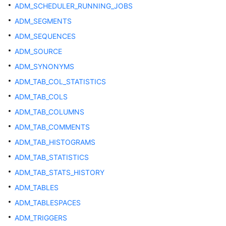
指
ADM_SCHEDULER_RUNNING_JOBS
南
ADM_SEGMENTS
开
ADM_SEQUENCES
发
ADM_SOURCE
指
ADM_SYNONYMS
南
（分
ADM_TAB_COL_STATISTICS
布
ADM_TAB_COLS
式
ADM_TAB_COLUMNS
_V2.0-
10.x）
ADM_TAB_COMMENTS
ADM_TAB_HISTOGRAMS
开
ADM_TAB_STATISTICS
发
指
ADM_TAB_STATS_HISTORY
南
ADM_TABLES
（集
ADM_TABLESPACES
中
式
ADM_TRIGGERS
_V2.0-