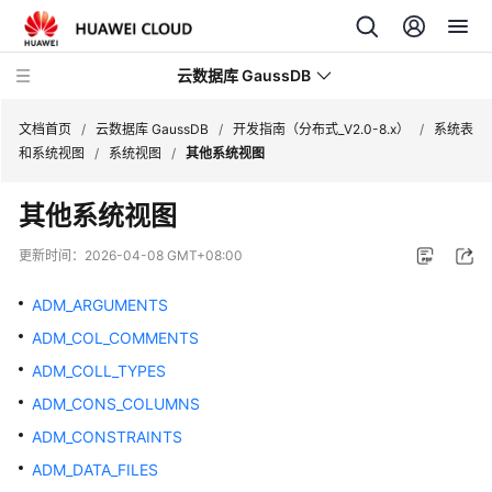
云数据库 GaussDB
文档首页
/
云数据库 GaussDB
/
开发指南（分布式_V2.0-8.x）
/
系统表
和系统视图
/
系统视图
/
其他系统视图
最
其他系统视图
新
动
更新时间：
2026-04-08 GMT+08:00
态
ADM_ARGUMENTS
服
ADM_COL_COMMENTS
务
公
ADM_COLL_TYPES
告
ADM_CONS_COLUMNS
ADM_CONSTRAINTS
产
品
ADM_DATA_FILES