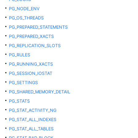
PG_NODE_ENV
审
计
PG_OS_THREADS
PG_PREPARED_STATEMENTS
用
PG_PREPARED_XACTS
户
和
PG_REPLICATION_SLOTS
权
PG_RULES
限
PG_RUNNING_XACTS
管
理
PG_SESSION_IOSTAT
PG_SETTINGS
动
PG_SHARED_MEMORY_DETAIL
态
脱
PG_STATS
敏
PG_STAT_ACTIVITY_NG
PG_STAT_ALL_INDEXES
透
明
PG_STAT_ALL_TABLES
加
PG_STAT_BAD_BLOCK