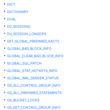
DICT
应
DICTIONARY
用
DUAL
程
序
DV_SESSIONS
开
DV_SESSION_LONGOPS
发
GET_GLOBAL_PREPARED_XACTS
教
程
GLOBAL_BAD_BLOCK_INFO
GLOBAL_CLEAR_BAD_BLOCK_INFO
SQL
GLOBAL_SQL_PATCH
调
优
GLOBAL_STAT_HOTKEYS_INFO
指
GLOBAL_WAL_SENDER_STATUS
南
GS_ALL_CONTROL_GROUP_INFO
SQL
GS_ALL_PREPARED_STATEMENTS
参
GS_BUCKET_LOCKS
考
GS_GET_CONTROL_GROUP_INFO