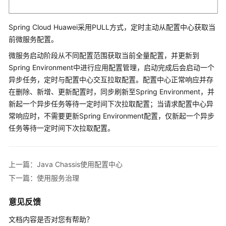
接
微
服
Spring Cloud Huawei采用PULL方式，定时主动从配置中心获取当
务
前微服务配置。
应
微服务启动阶段从不同配置范围获取当前全量配置，并更新到
用
Spring Environment中进行应用配置管理，启动完成后会启动一个
异步任务，定时与配置中心交互拉取配置。配置中心正常响应并存
部
署
在删除、新增、更新配置时，同步刷新至Spring Environment，并
微
新起一个异步任务等待一定时间下次拉取配置；当请求配置中心异
服
常响应时，不需要更新Spring Environment配置，仅新起一个异步
务
任务等待一定时间下次拉取配置。
应
用
上一篇：Java Chassis使用配置中心
使
下一篇：使用服务治理
用
ServiceComb
意见反馈
引
擎
文档内容是否对您有帮助？
功