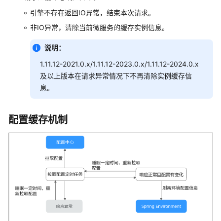
指
南
引擎不存在返回IO异常，结束本次请求。
非IO异常，清除当前微服务的缓存实例信息。
概
述
说明：
1.11.12-2021.0.x/1.11.12-2023.0.x/1.11.12-2024.0.x
开
及以上版本在请求异常情况下不再清除实例缓存信
发
息。
微
服
务
配置缓存机制
应
用
准
备
环
境
对