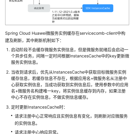
说
明
快
速
Spring Cloud Huawei微服务实例缓存在servicecomb-client中构
入
门
建及刷新，其中刷新机制如下：
启动阶段不会缓存微服务实例信息，但是微服务就绪后会启动一
用
个异步任务，间隔一定时间根据InstancesCache中的key更新微
户
服务实例信息。
指
当收到请求后，优先从InstancesCache中获取目标微服务实例
南
缓存信息，若缓存信息不存在，根据应用名+微服务名从注册中
心获取实例信息，当成功获取到实例信息后，使用参数中的应用
最
名+微服务名构建唯一key，将实例信息缓存到内存，如果注册
佳
中心不存在实例信息，不做实例信息缓存。
实
定时更新InstancesCache时：
践
请求注册中心正常响应且实例信息有变化，则刷新对应微服务
开
的实例信息。
发
请求注册中心响应异常。