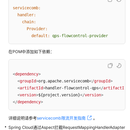
说
明
servicecomb:
handler:
快
chain:
速
Provider:
入
default:
qps-flowcontrol-provider
门
在POM中添加如下依赖：
用
户
指
南
<
dependency
>
<
groupId
>
org.apache.servicecomb
</
groupId
>
最
<
artifactId
>
handler-flowcontrol-qps
</
artifactId
>
佳
<
version
>
${project.version}
</
version
>
实
</
dependency
>
践
开
详细说明请参考
servicecomb限流开发指南
。
发
Spring Cloud通过Aspect拦截RequestMappingHandlerAdapter