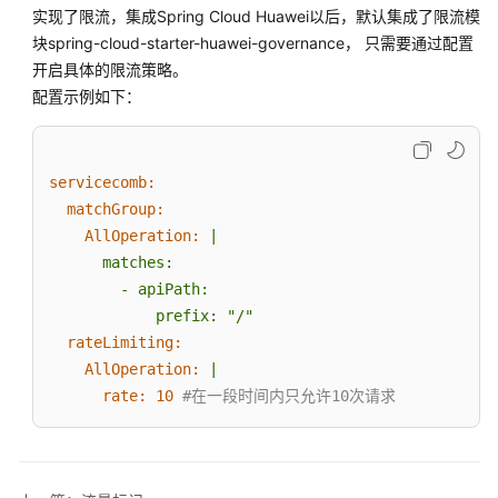
指
实现了限流，集成Spring Cloud Huawei以后，默认集成了限流模
南
块spring-cloud-starter-huawei-governance， 只需要通过配置
开启具体的限流策略。
概
配置示例如下：
述
开
发
servicecomb:
微
matchGroup:
服
AllOperation:
|

务
      matches:

应
        - apiPath:

用
rateLimiting:
准
AllOperation:
|
备
rate:
10
#在一段时间内只允许10次请求
环
境
对