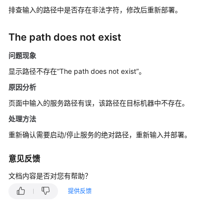
介
排查输入的路径中是否存在非法字符，修改后重新部署。
绍
快
The path does not exist
速
问题现象
入
门
显示路径不存在“The path does not exist”。
原因分析
用
户
页面中输入的服务路径有误，该路径在目标机器中不存在。
指
处理方法
南
重新确认需要启动/停止服务的绝对路径，重新输入并部署。
最
佳
意见反馈
实
文档内容是否对您有帮助？
践
提供反馈
API
参