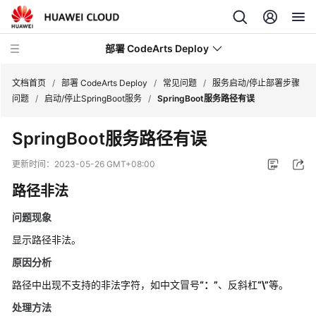
部署 CodeArts Deploy
文档首页
/
部署 CodeArts Deploy
/
常见问题
/
服务启动/停止部署步骤
问题
/
启动/停止SpringBoot服务
/
SpringBoot服务路径有误
最
SpringBoot服务路径有误
新
动
更新时间：
2023-05-26 GMT+08:00
态
路径非法
功
问题现象
能
总
显示路径非法。
览
原因分析
路径中出现不支持的非法字符，如中文冒号
“：”
、反斜杠
“\”
等。
产
品
处理方法