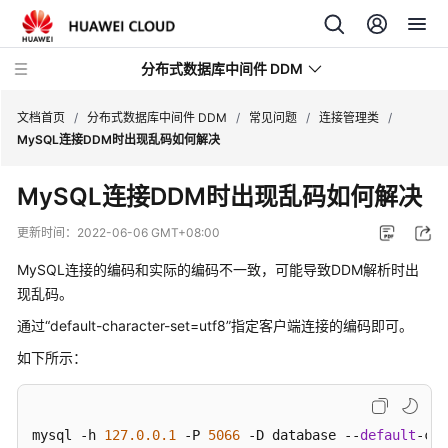
分布式数据库中间件 DDM
文档首页
/
分布式数据库中间件 DDM
/
常见问题
/
连接管理类
/
MySQL连接DDM时出现乱码如何解决
最
MySQL连接DDM时出现乱码如何解决
新
动
更新时间：
2022-06-06 GMT+08:00
态
MySQL连接
的编码和实际的编码不一致，可能导致DDM解析时出
服
现乱码。
务
通过“default-character-set=utf8”指定客户端连接的编码即可。
公
如下所示：
告
产
品
mysql -h 
127.0
.0
.1
 -P 
5066
 -D database --
default
-cha