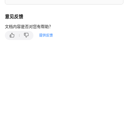
介
绍
意见反馈
计
费
文档内容是否对您有帮助？
说
提供反馈
明
快
速
入
门
用
户
指
南
常
见