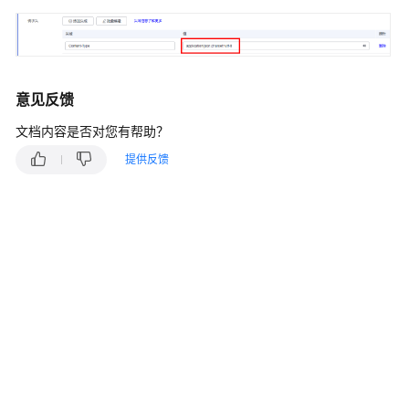
说
明
快
速
意见反馈
入
门
文档内容是否对您有帮助？
提供反馈
用
户
指
南
最
佳
实
践
API
参