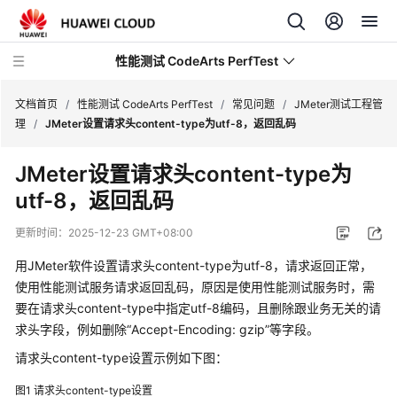
性能测试 CodeArts PerfTest
文档首页
/
性能测试 CodeArts PerfTest
/
常见问题
/
JMeter测试工程管
理
/
JMeter设置请求头content-type为utf-8，返回乱码
最
JMeter设置请求头content-type为
新
utf-8，返回乱码
动
态
更新时间：
2025-12-23 GMT+08:00
产
用JMeter软件设置请求头content-type为utf-8，请求返回正常，
品
使用性能测试服务请求返回乱码，原因是使用性能测试服务时，需
介
要在请求头content-type中指定utf-8编码，且删除跟业务无关的请
绍
求头字段，例如删除“Accept-Encoding: gzip”等字段。
请求头content-type设置示例如下图：
计
费
图1
请求头content-type设置