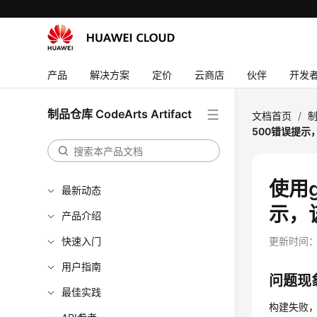
产品
解决方案
定价
云商店
伙伴
开发
制品仓库 CodeArts Artifact
文档首页
/
制
500错误提示
使用g
最新动态
示，
产品介绍
快速入门
更新时间
用户指南
问题现
最佳实践
构建失败