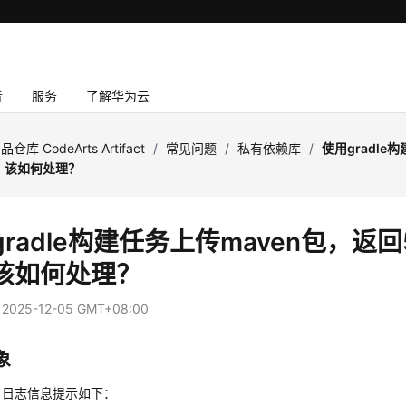
者
服务
了解华为云
品仓库 CodeArts Artifact
/
常见问题
/
私有依赖库
/
使用gradle
，该如何处理？
radle构建任务上传maven包，返
该如何处理？
：
2025-12-05 GMT+08:00
象
，日志信息提示如下：