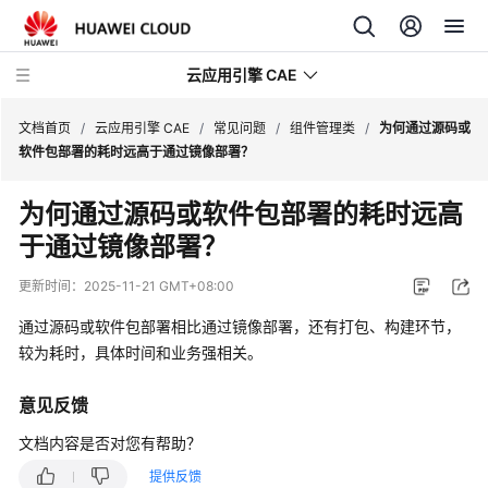
云应用引擎 CAE
文档首页
/
云应用引擎 CAE
/
常见问题
/
组件管理类
/
为何通过源码或
软件包部署的耗时远高于通过镜像部署？
最
为何通过源码或软件包部署的耗时远高
新
于通过镜像部署？
动
态
更新时间：
2025-11-21 GMT+08:00
产
通过源码或软件包部署相比通过镜像部署，还有打包、构建环节，
品
较为耗时，具体时间和业务强相关。
介
绍
意见反馈
计
文档内容是否对您有帮助？
费
提供反馈