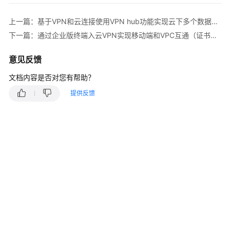
说
明
上一篇：基于VPN和云连接使用VPN hub功能实现云下多个数据中心互通
下一篇：通过企业版终端入云VPN实现移动端和VPC互通（证书认证方式）
快
速
入
意见反馈
门
文档内容是否对您有帮助？
用
提供反馈
户
指
南
管
理
员
指
南
最