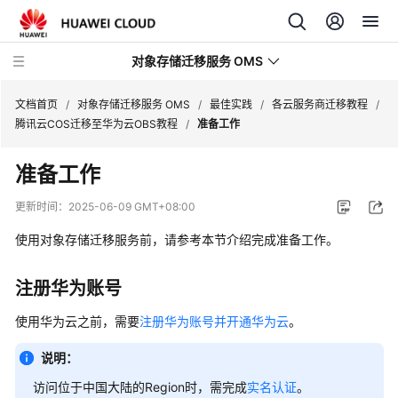
对象存储迁移服务 OMS
文档首页
/
对象存储迁移服务 OMS
/
最佳实践
/
各云服务商迁移教程
/
腾讯云COS迁移至华为云OBS教程
/
准备工作
最
准备工作
新
动
更新时间：
2025-06-09 GMT+08:00
态
使用对象存储迁移服务前，请参考本节介绍完成准备工作。
产
品
注册华为账号
介
绍
使用华为云之前，需要
注册华为账号并开通华为云
。
说明：
快
速
访问位于中国大陆的Region时，需完成
实名认证
。