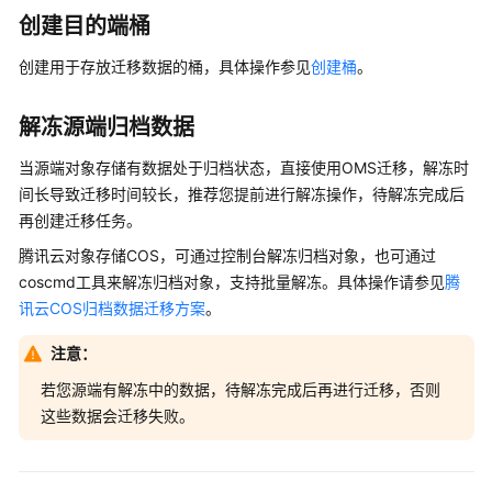
创建目的端桶
动
检
创建用于存放迁移数据的桶，具体操作参见
创建桶
。
查
并
重
解冻源端归档数据
启
当源端对象存储有数据处于归档状态，直接使用OMS迁移，解冻时
失
败
间长导致迁移时间较长，推荐您提前进行解冻操作，待解冻完成后
的
再创建迁移任务。
迁
腾讯云对象存储COS，可通过控制台解冻归档对象，也可通过
移
coscmd工具来解冻归档对象，支持批量解冻。具体操作请参见
腾
任
讯云COS归档数据迁移方案
。
务
注意：
业
务
若您源端有解冻中的数据，待解冻完成后再进行迁移，否则
割
这些数据会迁移失败。
接
方
案