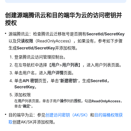
入
门
创建源端腾讯云和目的端华为云的访问密钥并
用
授权
户
指
源端腾讯云：检查腾讯云迁移账号是否拥有
SecretId/SecretKey
南
以及
只读权限
（ReadOnlyAccess），如果没有，参考如下步骤
生成
SecretId/SecretKey
并添加权限。
最
登录腾讯云访问管理控制台。
佳
在左导航栏中选择【
用户
>
用户列表
】，进入用户列表页面。
实
践
单击用户名，进入
用户详情
页面。
单击
API 密钥
页签，单击“
新建密钥
”，生成
SecretId，
使
SecretKey
。
用
添加权限
函
在
用户
列表页面，单击子用户
操作
列的
授权，
勾选
ReadOnlyAccess
，
数
单击“
确定
”。
工
目的端华为云：参见
创建访问密钥（AK/SK）
和
目的端桶权限获
作
取
创建AK/SK并添加权限。
流
自