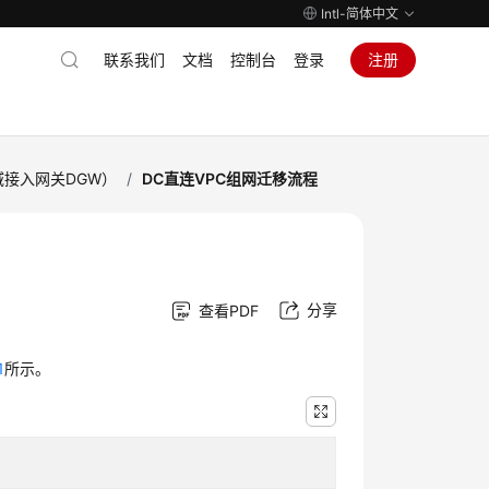
Intl-简体中文
联系我们
文档
控制台
登录
注册
域接入网关DGW）
/
DC直连VPC组网迁移流程
分享
查看PDF
1
所示。