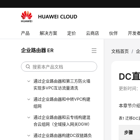
最佳实践
企业路由器最佳实践场景汇总
产品
解决方案
定价
云商店
伙伴
开发
企业路由器实践建议
通过企业路由器和云连接中心网
企业路由器 ER
文档首页
/
企
络实现跨区域VPC互通
通过企业路由器实现同区域VPC
隔离
DC
通过企业路由器和第三方防火墙
实现多VPC互访流量清洗
更新时间
通过企业路由器和中转VPC构建
本章节介绍
组网
通过企业路由器和云专线构建混
表1
迁移DC
合云组网（全域接入网关DGW）
步骤
通过企业路由器构建DC双链路负