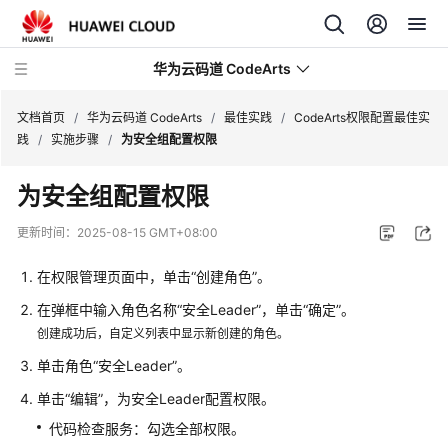
华为云码道 CodeArts
文档首页
/
华为云码道 CodeArts
/
最佳实践
/
CodeArts权限配置最佳实
践
/
实施步骤
/
为安全组配置权限
产
为安全组配置权限
品
介
更新时间：
2025-08-15 GMT+08:00
绍
在权限管理页面中，单击“创建角色”。
计
在弹框中输入角色名称“安全Leader”，单击“确定”。
费
创建成功后，自定义列表中显示新创建的角色。
说
明
单击角色“安全Leader”。
单击“编辑”，为安全Leader配置权限。
快
速
代码检查服务：勾选全部权限。