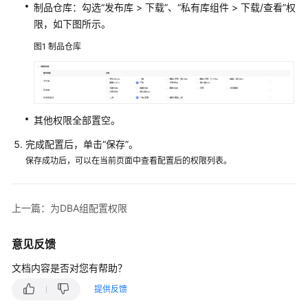
入
制品仓库：勾选“发布库 > 下载”、“私有库组件 > 下载/查看”权
门
限，如下图所示。
用
图1
制品仓库
户
指
南
其他权限全部置空。
最
佳
完成配置后，单击“保存”。
实
保存成功后，可以在当前页面中查看配置后的权限列表。
践
实
上一篇：为DBA组配置权限
践
案
意见反馈
例
指
文档内容是否对您有帮助？
引
提供反馈