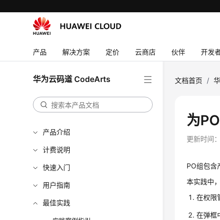
产品
解决方案
定价
云商店
伙伴
开发
华为云码道 CodeArts
文档首页
/
华
为P
产品介绍
更新时间
计费说明
PO组包含
快速入门
本实践中，
用户指南
在权限
最佳实践
在弹框中