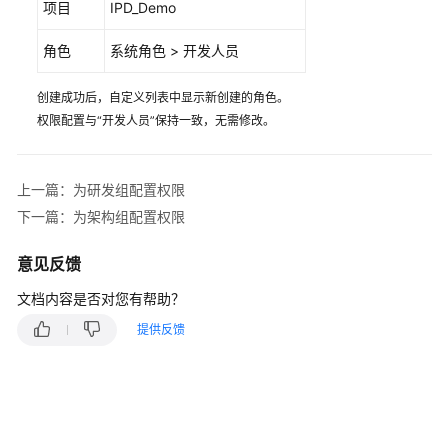
使
项目
IPD_Demo
用
CodeArts
角色
系统角色 > 开发人员
管
理
创建成功后，自定义列表中显示新创建的角色。
电
权限配置与“开发人员”保持一致，无需修改。
子
商
城
上一篇：为研发组配置权限
项
下一篇：为架构组配置权限
目
开
意见反馈
发
流
文档内容是否对您有帮助？
程
提供反馈
CodeArts
安
全
配
置