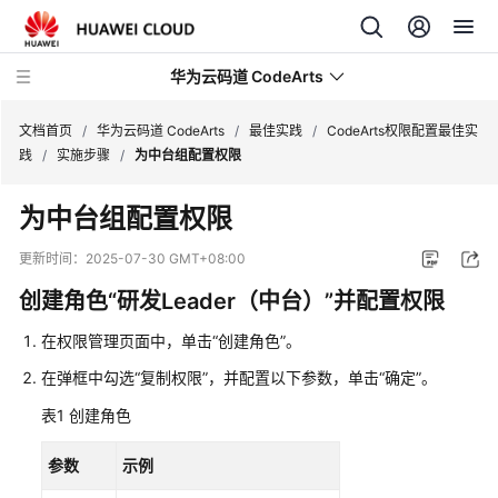
华为云码道 CodeArts
文档首页
/
华为云码道 CodeArts
/
最佳实践
/
CodeArts权限配置最佳实
践
/
实施步骤
/
为中台组配置权限
产
为中台组配置权限
品
介
更新时间：
2025-07-30 GMT+08:00
绍
创建角色“研发Leader（中台）”并配置权限
计
在权限管理页面中，单击“创建角色”。
费
说
在弹框中勾选“复制权限”，并配置以下参数，单击“确定”。
明
表1
创建角色
快
参数
示例
速