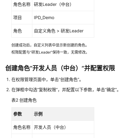
入
角色名称
研发Leader（中台）
门
项目
IPD_Demo
用
户
角色
自定义角色 > 研发Leader
指
南
创建成功后，自定义列表中显示新创建的角色。
权限配置与“研发Leader”保持一致，无需修改。
最
佳
创建角色“开发人员（中台）”并配置权限
实
践
在权限管理页面中，单击“创建角色”。
在弹框中勾选“复制权限”，并配置以下参数，单击“确定”。
实
践
表2
创建角色
案
例
参数
示例
指
引
角色名称
开发人员（中台）