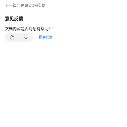
介
下一篇：创建DDM实例
绍
意见反馈
计
费
文档内容是否对您有帮助？
说
提供反馈
明
快
速
入
门
用
户
指
南
常
见