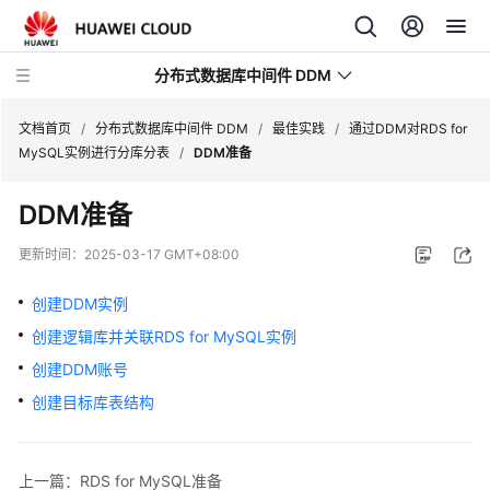
分布式数据库中间件 DDM
文档首页
/
分布式数据库中间件 DDM
/
最佳实践
/
通过DDM对RDS for
MySQL实例进行分库分表
/
DDM准备
最
DDM准备
新
动
更新时间：
2025-03-17 GMT+08:00
态
创建DDM实例
服
创建逻辑库并关联RDS for MySQL实例
务
公
创建DDM账号
告
创建目标库表结构
产
品
上一篇：RDS for MySQL准备