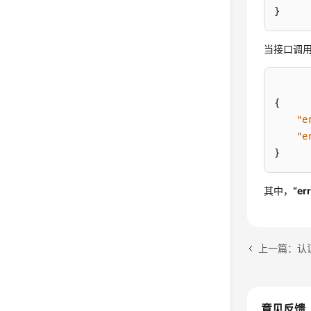
}
当接口调用
{
"e
"e
}
其中，
“er
上一篇：认
意见反馈