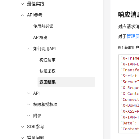
最佳实践
响应消
API参考
使用前必读
对应请求
对于
管理员
API概览
图1
获取用户
如何调用API
构造请求
认证鉴权
返回结果
API
权限和授权项
附录
SDK参考
常见问题