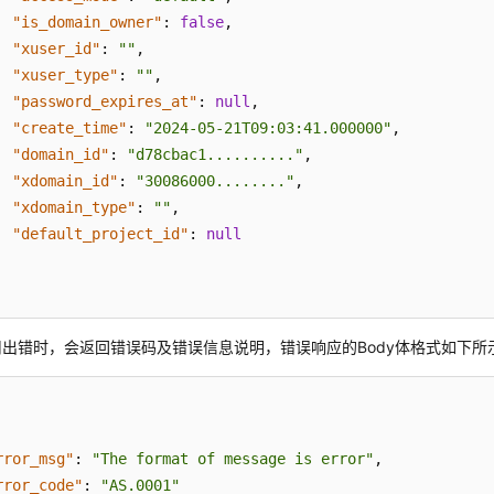
"is_domain_owner"
:
false
,
"xuser_id"
:
""
,
"xuser_type"
:
""
,
"password_expires_at"
:
null
,
"create_time"
:
"2024-05-21T09:03:41.000000"
,
"domain_id"
:
"d78cbac1.........."
,
"xdomain_id"
:
"30086000........"
,
"xdomain_type"
:
""
,
"default_project_id"
:
null
出错时，会返回错误码及错误信息说明，错误响应的Body体格式如下所
rror_msg"
:
"The format of message is error"
,
rror_code"
:
"AS.0001"