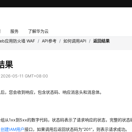
者
服务
了解华为云
eb应用防火墙 WAF
/
API参考
/
如何调用API
/
返回结果
结果
：
2026-05-11 GMT+08:00
以后，您会收到响应，包含状态码、响应消息头和消息体。
组从1xx到5xx的数字代码，状态码表示了请求响应的状态，完整的状态
创建IAM用户
接口，如果调用后返回状态码为
“201”
，则表示请求成功。