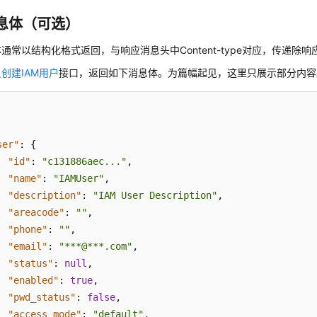
息体（可选）
通常以结构化格式返回，与响应消息头中Content-type对应，传递除
创建IAM用户
接口，返回如下消息体。为篇幅起见，这里只展示部分内容
ser"
:
{
"id"
:
"c131886aec..."
,
"name"
:
"IAMUser"
,
"description"
:
"IAM User Description"
,
"areacode"
:
""
,
"phone"
:
""
,
"email"
:
"***@***.com"
,
"status"
:
null
,
"enabled"
:
true
,
"pwd_status"
:
false
,
"access_mode"
:
"default"
,