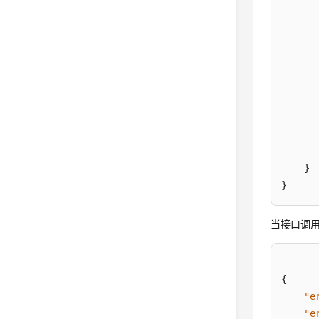
}
}
当接口调用
{
"e
"e