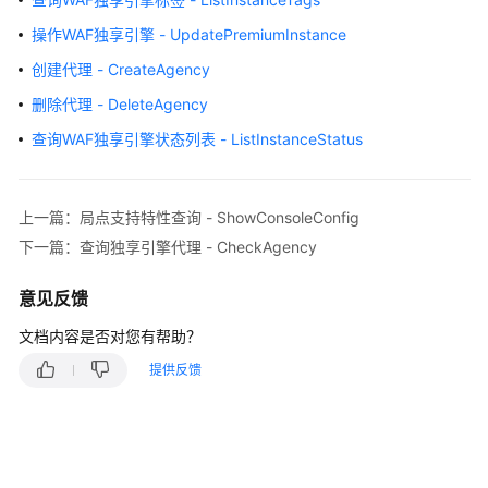
介
绍
操作WAF独享引擎 - UpdatePremiumInstance
创建代理 - CreateAgency
计
费
删除代理 - DeleteAgency
说
查询WAF独享引擎状态列表 - ListInstanceStatus
明
快
上一篇：局点支持特性查询 - ShowConsoleConfig
速
入
下一篇：查询独享引擎代理 - CheckAgency
门
意见反馈
用
文档内容是否对您有帮助？
户
指
提供反馈
南
最
佳