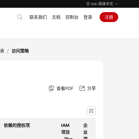
Intl-简体中文
联系我们
文档
控制台
登录
注册
列表
/
访问策略
分享
查看PDF
依赖的授权项
IAM
企
项目
业
（Pro
项