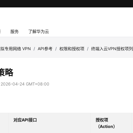
者
服务
了解华为云
拟专用网络 VPN
/
API参考
/
权限和授权项
/
终端入云VPN授权项
策略
：
2026-04-24 GMT+08:00
对应API接口
授权项
（Action）