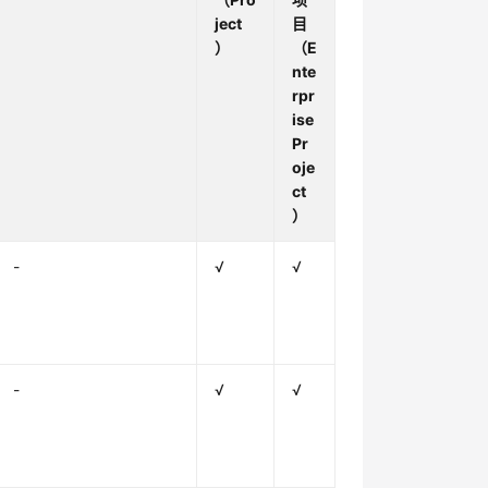
ject
目
）
（E
nte
rpr
ise
Pr
oje
ct
）
-
√
√
-
√
√