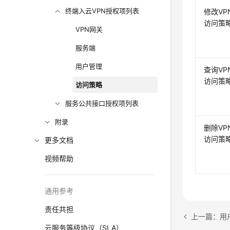
终端入云VPN授权项列表
修改VP
访问策
VPN网关
服务端
用户管理
查询VP
访问策
访问策略
服务公共接口授权项列表
附录
删除VP
访问策
更多文档
视频帮助
通用参考
责任共担
上一篇：用
云服务等级协议（SLA）