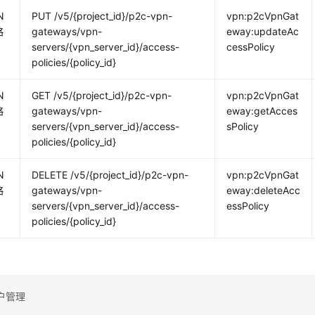
N
PUT /v5/{project_id}/p2c-vpn-
vpn:p2cVpnGat
略
gateways/vpn-
eway:updateAc
servers/{vpn_server_id}/access-
cessPolicy
policies/{policy_id}
N
GET /v5/{project_id}/p2c-vpn-
vpn:p2cVpnGat
略
gateways/vpn-
eway:getAcces
servers/{vpn_server_id}/access-
sPolicy
policies/{policy_id}
N
DELETE /v5/{project_id}/p2c-vpn-
vpn:p2cVpnGat
略
gateways/vpn-
eway:deleteAcc
servers/{vpn_server_id}/access-
essPolicy
policies/{policy_id}
户管理