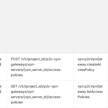
N
POST /v5/{project_id}/p2c-vpn-
vpn:p2cVpnGat
略
gateways/vpn-
eway:createAc
servers/{vpn_server_id}/access-
cessPolicy
policies
N
GET /v5/{project_id}/p2c-vpn-
vpn:p2cVpnGat
略
gateways/vpn-
eway:listAccess
servers/{vpn_server_id}/access-
Policies
policies