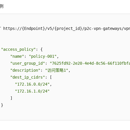
例
T https://{Endpoint}/v5/{project_id}/p2c-vpn-gateways/vpn
"access_policy"
: {

"name"
: 
"policy-001"
,

"user_group_id"
: 
"7625fd92-2e20-4e4d-8c56-66f110fbf
"description"
: 
"访问策略1"
,

"dest_ip_cidrs"
: [

"172.16.0.0/24"
,

"172.16.1.0/24"
    ]

}
