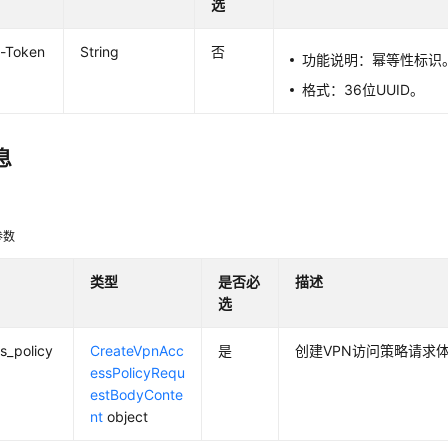
选
t-Token
String
否
功能说明：幂等性标识
格式：36位UUID。
息
数
参数
类型
是否必
描述
选
s_policy
CreateVpnAcc
是
创建VPN访问策略请求
essPolicyRequ
estBodyConte
nt
object