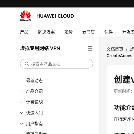
产品
解决方案
定价
云商店
伙伴
开发
虚拟专用网络 VPN
文档首页
/
虚
CreateAccess
创建V
最新动态
产品介绍
更新时间
计费说明
功能介
快速入门
在指定VP
用户指南