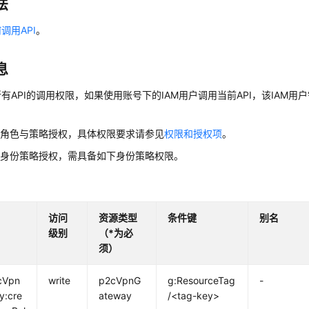
法
调用API
。
息
有API的调用权限，如果使用账号下的IAM用户调用当前API，该IAM用户
用角色与策略授权，具体权限要求请参见
权限和授权项
。
用身份策略授权，需具备如下身份策略权限。
访问
资源类型
条件键
别名
级别
（*为必
须）
cVpn
write
p2cVpnG
g:ResourceTag
-
y:cre
ateway
/<tag-key>