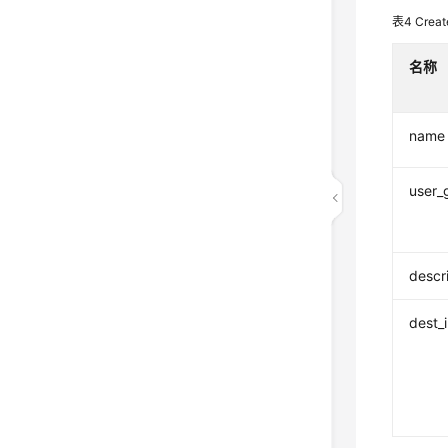
表4
Creat
名称
name
user_
descr
dest_