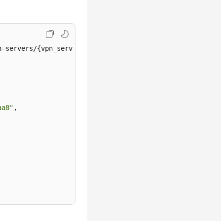
-servers/{vpn_server_id}/access-policies

aa8"
,
