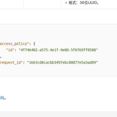
格式：36位UUID。
例
access_policy"
:
{
"id"
:
"4f746482-a575-4e1f-9e80-5f6f69ff8588"
,
request_id"
:
"1663cd8cacbb3497ebc88877e5a3ad89"
态码
。