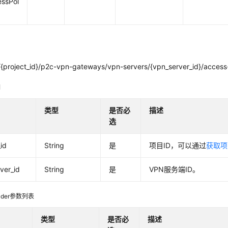
essPol
{project_id}/p2c-vpn-gateways/vpn-servers/{vpn_server_id}/access-
明
类型
是否必
描述
选
_id
String
是
项目ID，可以通过
获取项
ver_id
String
是
VPN服务端ID。
ader参数列表
类型
是否必
描述