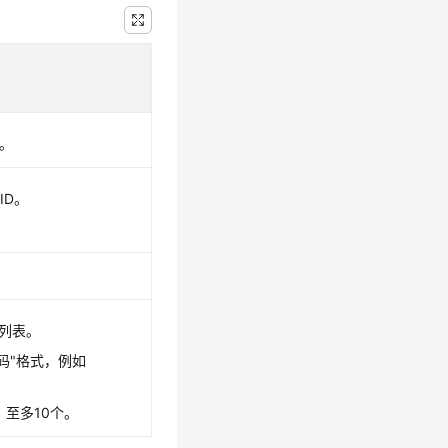
。
ID。
段列表。
码"格式，例如
，至多10个。