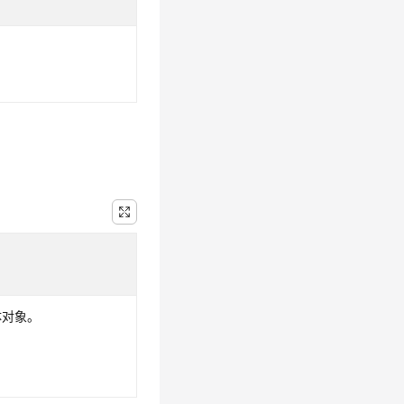
。
体对象。