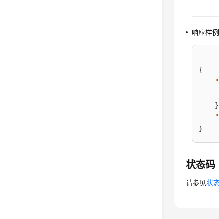
响应样
{
"
}
"
}
状态码
请参见
状