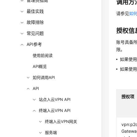
管理员指南
调用方
最佳实践
请参见
如何
故障排除
授权信
常见问题
账号具备所
API参考
限。
使用前阅读
如果使
API概览
如果使
如何调用API
API
授权项
站点入云VPN API
终端入云VPN API
终端入云VPN网关
vpn:p2
Gatewa
服务端