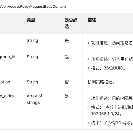
eVpnAccessPolicyRequestBodyContent
类型
是否必
描述
选
String
是
功能描述：访问策略名
group_id
String
是
功能描述：VPN用户组
格式：36位UUID。
iption
String
否
访问策略描述。
ip_cidrs
Array of
是
功能描述：目的IP网
strings
格式："点分十进制/掩
192.168.1.0/24。
约束：至少有1个网段