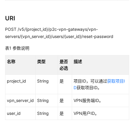
佳
实
践
URI
故
POST /v5/{project_id}/p2c-vpn-gateways/vpn-
障
servers/{vpn_server_id}/users/{user_id}/reset-password
排
除
表1
参数说明
常
名称
类型
是否
描述
见
必选
问
题
project_id
String
是
项目ID，可以通过
获取项目I
D
获取项目ID。
API
vpn_server_id
String
是
VPN服务端ID。
参
考
user_id
String
是
VPN用户ID。
使
用