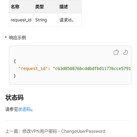
名称
类型
描述
用
request_id
String
请求id。
户
管
理
响应示例
创
建
{
VPN
用
"request_id"
:
"c63d850876bcddbdfbd11776cce57914"
户
}
-
CreateVPNUser
状态码
批
请参见
状态码
。
量
创
建
VPN
上一篇：修改VPN用户密码 - ChangeUserPassword
用