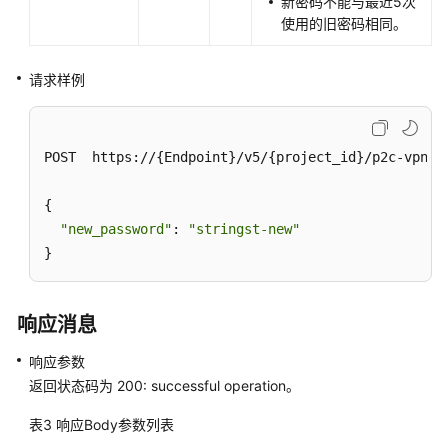
VPN
新密码不能与最近5次
API
使用的旧密码相同。
终
请求样例
端
入
云
POST  https://{Endpoint}/v5/{project_id}/p2c-vpn-g
VPN
API
{

终
"new_password"
: 
"stringst-new"
端
}
入
云
VPN
响应消息
网
关
响应参数
返回状态码为 200: successful operation。
服
表3
响应Body参数列表
务
端