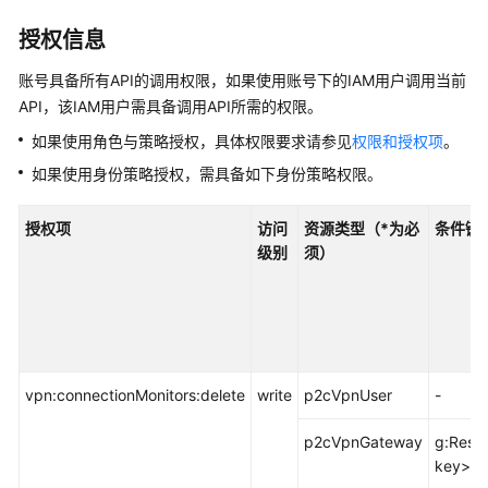
说
明
授权信息
快
账号具备所有API的调用权限，如果使用账号下的IAM用户调用当前
速
API，该IAM用户需具备调用API所需的权限。
入
如果使用角色与策略授权，具体权限要求请参见
权限和授权项
。
门
如果使用身份策略授权，需具备如下身份策略权限。
用
户
授权项
访问
资源类型（*为必
条件键
指
级别
须）
南
管
理
员
指
vpn:connectionMonitors:delete
write
p2cVpnUser
-
南
p2cVpnGateway
g:Reso
最
key>