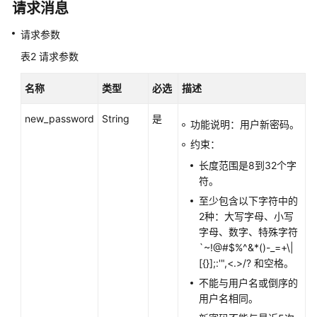
前
请求消息
阅
读
请求参数
表2
请求参数
API
概
名称
类型
必选
描述
览
new_password
String
是
功能说明：用户新密码。
如
何
约束：
调
长度范围是8到32个字
用
符。
API
至少包含以下字符中的
2种：大写字母、小写
API
字母、数字、特殊字符
`~!@#$%^&*()-_=+\|
站
[{}];:'",<.>/? 和空格。
点
不能与用户名或倒序的
入
用户名相同。
云