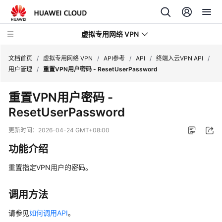
虚拟专用网络 VPN
文档首页
/
虚拟专用网络 VPN
/
API参考
/
API
/
终端入云VPN API
/
用户管理
/
重置VPN用户密码 - ResetUserPassword
最
重置VPN用户密码 -
新
ResetUserPassword
动
态
更新时间：
2026-04-24 GMT+08:00
产
功能介绍
品
介
重置指定VPN用户的密码。
绍
调用方法
计
费
请参见
如何调用API
。