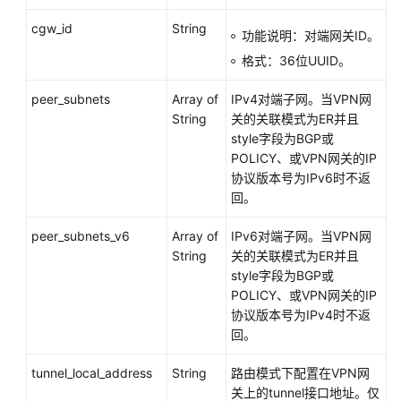
连
接
cgw_id
String
功能说明：对端网关ID。
网
格式：36位UUID。
段
协
peer_subnets
Array of
IPv4对端子网。当VPN网
商
String
关的关联模式为ER并且
信
style字段为BGP或
息
POLICY、或VPN网关的IP
协议版本号为IPv6时不返
VPN
回。
连
接
peer_subnets_v6
Array of
IPv6对端子网。当VPN网
监
String
关的关联模式为ER并且
控
style字段为BGP或
POLICY、或VPN网关的IP
终
协议版本号为IPv4时不返
端
回。
入
云
tunnel_local_address
String
路由模式下配置在VPN网
VPN
关上的tunnel接口地址。仅
API