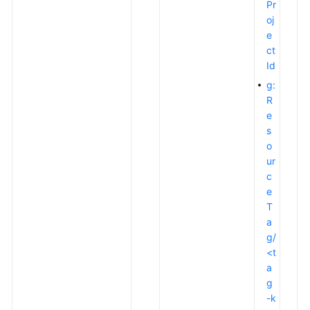
VPN
Pr
API
oj
e
站
ct
点
Id
入
g:
云
R
VPN
e
网
s
关
o
ur
对
c
端
e
网
T
关
a
g/
VPN
<t
连
a
接
g
-k