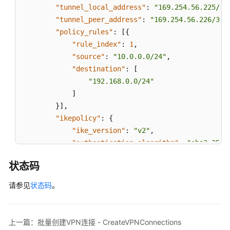
"tunnel_local_address"
:
"169.254.56.225/30
"tunnel_peer_address"
:
"169.254.56.226/30"
"policy_rules"
:
[
{
"rule_index"
:
1
,
"source"
:
"10.0.0.0/24"
,
"destination"
:
[
"192.168.0.0/24"
]
}
]
,
"ikepolicy"
:
{
"ike_version"
:
"v2"
,
"authentication_algorithm"
:
"sha2-256"
"encryption_algorithm"
:
"aes-128"
,
状态码
"dh_group"
:
"group15"
,
"authentication_method"
:
"pre-share"
,
请参见
状态码
。
"lifetime_seconds"
:
86400
,
"local_id_type"
:
"ip"
,
"local_id"
:
"10.***.***.134"
,
上一篇：批量创建VPN连接 - CreateVPNConnections
"peer_id_type"
:
"ip"
,