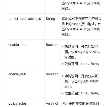
当style为STATIC或BGP时
有效。
服
务
tunnel_peer_address
String
路由模式下配置在用户侧设
公
备上的tunnel接口地址。仅
共
当style为STATIC或BGP时
接
有效。
口
enable_nqa
Boolean
功能说明：开启NQA检
应
测。仅当style为STATIC
用
时返回。
示
取值范围：true，false。
例
enable_hub
Boolean
权
功能说明：开启分支互
限
联。仅当style为BGP时
和
返回。
授
取值范围：true，false。
权
项
policy_rules
Array of
IPv4策略模式的策略规则