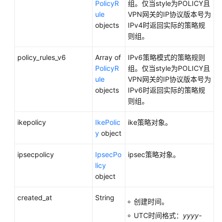
PolicyR
组。仅当style为POLICY且
附
ule
VPN网关的IP协议版本号为
录
objects
IPv4时返回实际的策略规
则组。
更
多
policy_rules_v6
Array of
IPv6策略模式的策略规则
文
PolicyR
组。仅当style为POLICY且
档
ule
VPN网关的IP协议版本号为
objects
IPv6时返回实际的策略规
视
则组。
频
帮
ikepolicy
IkePolic
ike策略对象。
助
y
object
ipsecpolicy
IpsecPo
ipsec策略对象。
通
licy
用
object
参
考
created_at
String
创建时间。
UTC时间格式：
yyyy-
责