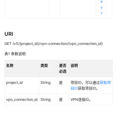
创
e
建
y
VPN
>
连
接
-
URI
CreateVPNConnection
GET /v5/{project_id}/vpn-connection/{vpn_connection_id}
批
量
表1
参数说明
创
建
名称
类型
是否
说明
VPN
必选
连
接
project_id
String
是
项目ID，可以通过
获取项
-
目ID
获取项目ID。
CreateVPNConnections
vpn_connection_id
String
是
VPN连接ID。
查
询
VPN