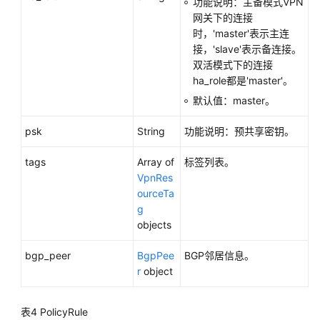
功能说明：主备模式VPN
持
网关下的连接
区
时，'master'表示主连
域
接，'slave'表示备连接。
双活模式下的连接
系
ha_role都是'master'。
统
默认值：master。
权
限
psk
String
功能说明：预共享密钥。
tags
Array of
标签列表。
VpnRes
ourceTa
g
objects
bgp_peer
BgpPee
BGP邻居信息。
r
object
表4
PolicyRule