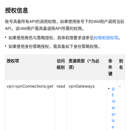
说
明
授权信息
快
账号具备所有API的调用权限，如果使用账号下的IAM用户调用当前
速
API，该IAM用户需具备调用API所需的权限。
入
如果使用角色与策略授权，具体权限要求请参见
权限和授权项
。
门
如果使用身份策略授权，需具备如下身份策略权限。
用
户
授权项
访问
资源类型（*为必
条
别
指
级别
须）
件
名
南
键
管
vpn:vpnConnections:get
read
vpnGateways
-
g:
理
E
员
nt
指
er
南
pr
is
最
e