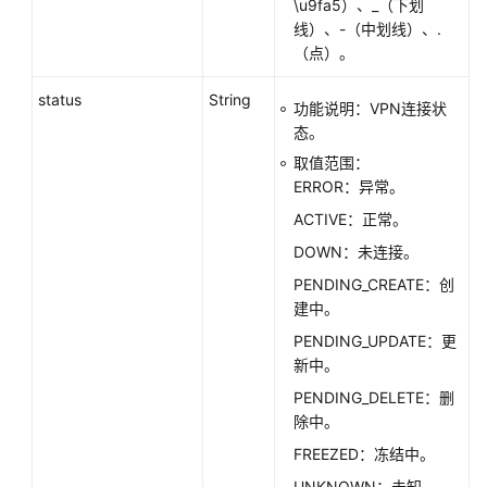
\u9fa5）、_（下划
线）、-（中划线）、.
重
（点）。
置
VPN
status
String
功能说明：VPN连接状
连
态。
接
-
取值范围：
ResetVPNConnection
ERROR：异常。
ACTIVE：正常。
导
DOWN：未连接。
出
VPN
PENDING_CREATE：创
连
建中。
接
PENDING_UPDATE：更
配
新中。
置
PENDING_DELETE：删
-
除中。
ExportPeerConfig
FREEZED：冻结中。
获
UNKNOWN：未知。