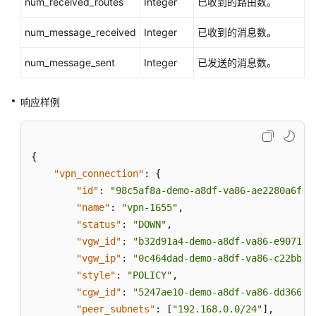
num_received_routes
Integer
已收到的路由数。
num_message_received
Integer
已收到的消息数。
num_message_sent
Integer
已发送的消息数。
响应样例
{
"vpn_connection"
:
{
"id"
:
"98c5af8a-demo-a8df-va86-ae2280a6f4c
"name"
:
"vpn-1655"
,
"status"
:
"DOWN"
,
"vgw_id"
:
"b32d91a4-demo-a8df-va86-e907174
"vgw_ip"
:
"0c464dad-demo-a8df-va86-c22bb0e
"style"
:
"POLICY"
,
"cgw_id"
:
"5247ae10-demo-a8df-va86-dd36659
"peer_subnets"
:
[
"192.168.0.0/24"
]
,