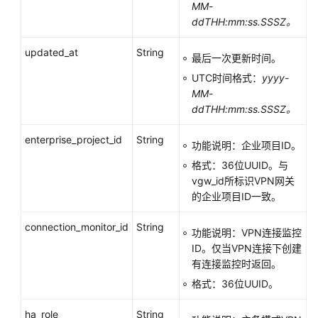
MM-
任
ddTHH:mm:ss.SSSZ。
共
担
updated_at
String
最后一次更新时间。
云
UTC时间格式：
yyyy-
服
MM-
务
ddTHH:mm:ss.SSSZ。
等
级
enterprise_project_id
String
功能说明：企业项目ID。
协
格式：36位UUID。与
议
vgw_id所标识VPN网关
（SLA）
的企业项目ID一致。
白
connection_monitor_id
String
皮
功能说明：VPN连接监控
书
ID。仅当VPN连接下创建
资
有连接监控时返回。
源
格式：36位UUID。
支
ha_role
String