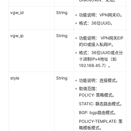
取
可
vgw_id
String
功能说明：VPN网关ID。
导
出
格式：36位UUID。
VPN
连
vgw_ip
String
功能说明： VPN网关EIP
接
的ID或接入私网IP。
对
格式：36位UUID或点分
端
十进制IPv4地址（如
配
192.168.45.7）。
置
的
style
String
设
功能说明：连接模式。
备
取值范围：
-
POLICY: 策略模式。
QuerySupportedDevices
STATIC: 静态路由模式。
BGP: bgp路由模式。
查
询
POLICY-TEMPLATE: 策
VPN
略模板模式。