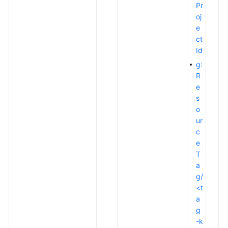
佳
Pr
实
oj
践
e
ct
故
Id
障
g:
排
R
除
e
s
常
o
见
ur
问
c
题
e
T
API
a
参
g/
考
<t
a
使
g
用
-k