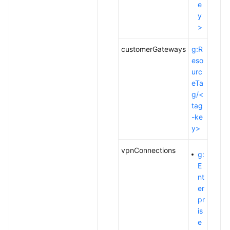
前
e
阅
y
读
>
API
customerGateways
g:R
概
eso
览
urc
eTa
如
g/<
何
tag
调
-ke
用
y>
API
vpnConnections
g:
API
E
nt
站
er
点
pr
入
is
云
e