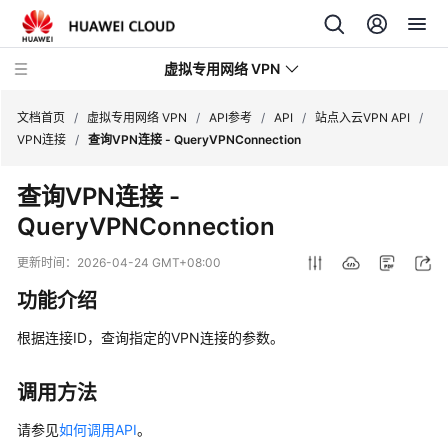
虚拟专用网络 VPN
文档首页
/
虚拟专用网络 VPN
/
API参考
/
API
/
站点入云VPN API
/
VPN连接
/
查询VPN连接 - QueryVPNConnection
最
查询VPN连接 -
新
QueryVPNConnection
动
态
更新时间：
2026-04-24 GMT+08:00
产
功能介绍
品
介
根据连接ID，查询指定的VPN连接的参数。
绍
调用方法
计
费
请参见
如何调用API
。