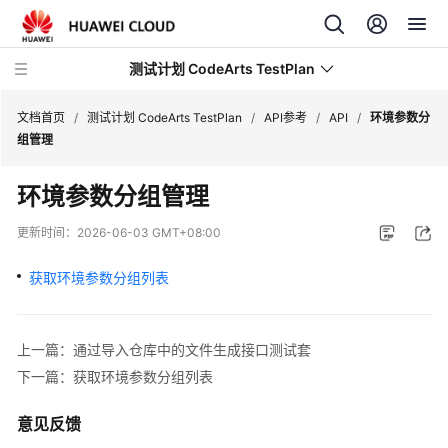
测试计划 CodeArts TestPlan
文档首页
/
测试计划 CodeArts TestPlan
/
API参考
/
API
/
环境参数分
组管理
最
环境参数分组管理
新
动
更新时间：
2026-06-03 GMT+08:00
态
获取环境参数分组列表
产
品
介
上一篇：通过导入仓库中的文件生成接口测试套
绍
下一篇：获取环境参数分组列表
快
意见反馈
速