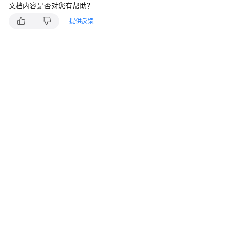
入
文档内容是否对您有帮助？
门
提供反馈
用
户
指
南
API
参
考
使
用
前
必
读
API
概