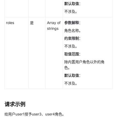
小
默认取值
：
版
不涉及。
本
号
roles
是
Array of
参数解释
：
（PostgreSQL）
strings
-
角色名称。
ListSmallVersion
约束限制
：
不涉及。
查
询
取值范围
：
版
除内置用户角色以外的角
本
色。
支
默认取值
：
持
特
不涉及。
性
（SQL
Server）
请求示例
-
ListMajorVersionFeature
给用户user1授予user3、user4角色。