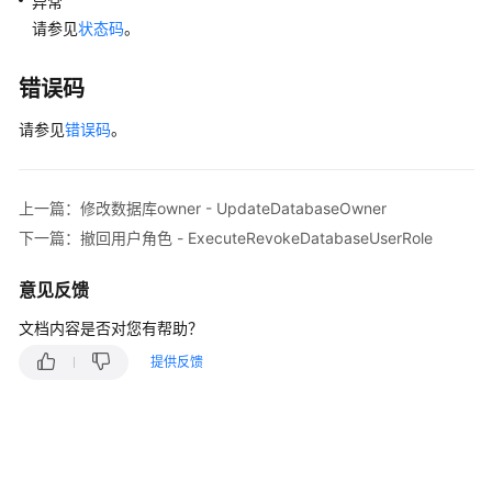
异常
备
请参见
状态码
。
实
例
错误码
（PostgreSQL）
请参见
错误码
。
冷
热
分
上一篇：修改数据库owner - UpdateDatabaseOwner
离
（PostgreSQL）
下一篇：撤回用户角色 - ExecuteRevokeDatabaseUserRole
历
意见反馈
史
文档内容是否对您有帮助？
会
话
提供反馈
分
析
（PostgreSQL）
数