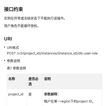
性
能
接口约束
白
皮
实例在异常或冻结状态下不能执行该操作。
书
用户角色不能循环授权。
API
URI
参
考
URI格式
POST /v3/{project_id}/instances/{instance_id}/db-user-role
使
用
参数说明
前
表1
参数说明
必
读
名称
是否必
说明
选
API
概
project_id
是
参数解释：
览
租户在某一region下的project ID。