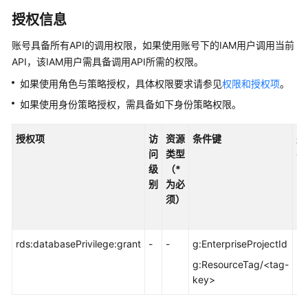
快
授权信息
速
入
账号具备所有API的调用权限，如果使用账号下的IAM用户调用当前
门
API，该IAM用户需具备调用API所需的权限。
内
如果使用角色与策略授权，具体权限要求请参见
权限和授权项
。
核
如果使用身份策略授权，需具备如下身份策略权限。
介
绍
授权项
访
资源
条件键
别
问
类型
名
用
级
（*
户
别
为必
指
须）
南
最
rds:databasePrivilege:grant
-
-
g:EnterpriseProjectId
-
佳
g:ResourceTag/<tag-
实
key>
践