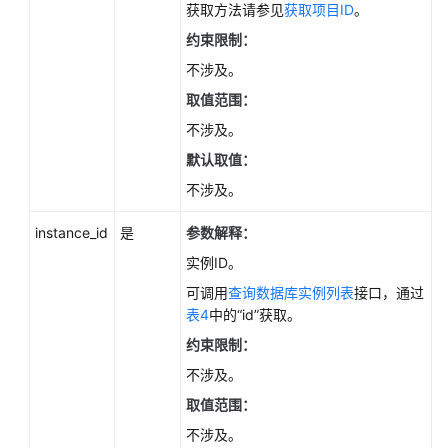
如
获取方法请参见
获取项目ID
。
何
约束限制：
调
不涉及。
用
API
取值范围：
不涉及。
API
默认取值：
v3.1（推
荐）
不涉及。
instance_id
是
参数解释：
API
v3（推
实例ID。
荐）
可调用
查询数据库实例列表
接口，通过
表4
中的“id”获取。
查
约束限制：
询
API
不涉及。
版
取值范围：
本
不涉及。