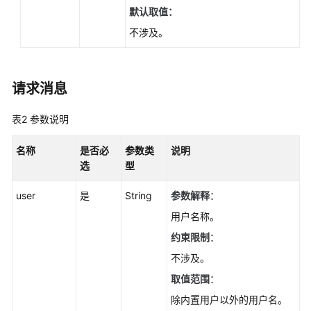
查
默认取值：
询
不涉及。
数
据
库
引
请求消息
擎
的
表2
参数说明
版
本
名称
是否必
参数类
说明
-
选
型
ListDatastores
user
是
String
参数解释
：
查
用户名称。
询
可
约束限制
：
升
不涉及。
级
取值范围
：
到
的
除内置用户以外的用户名。