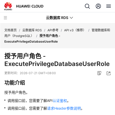
云数据库 RDS
文档首页
/
云数据库 RDS
/
API参考
/
API v3（推荐）
/
管理数据库和
用户（PostgreSQL）
/
授予用户角色 -
ExecutePrivilegeDatabaseUserRole
授予用户角色 -
产
ExecutePrivilegeDatabaseUserRole
品
介
更新时间：
2026-07-21 GMT+08:00
绍
功能介绍
计
授予用户角色。
费
说
调用接口前，您需要了解API
认证鉴权
。
明
调用接口前，您需要了解
请求Header参数说明
。