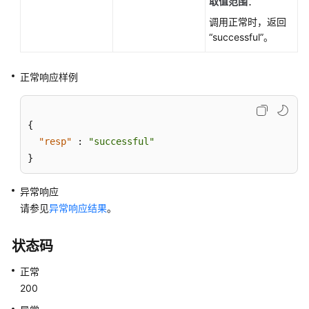
取值范围
：
ListStorageTypes
调用正常时，返回
“successful”。
获
取
磁
正常响应样例
盘
空
间
{
使
"resp"
:
"successful"
用
}
量
-
异常响应
ShowStorageUsedSpace
请参见
异常响应结果
。
实
例
状态码
管
正常
理
200
灾