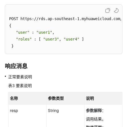
查
询
数
POST https://rds.ap-southeast-1.myhuaweicloud.com/v3
据
{ 

库
"user"
 : 
"user1"
, 

规
"roles"
 : [ 
"user3"
, 
"user4"
 ] 

格
 }
-
ListFlavors
响应消息
查
询
正常要素说明
数
表3
要素说明
据
库
名称
参数类型
说明
磁
盘
resp
String
参数解释
：
类
型
调用结果。
-