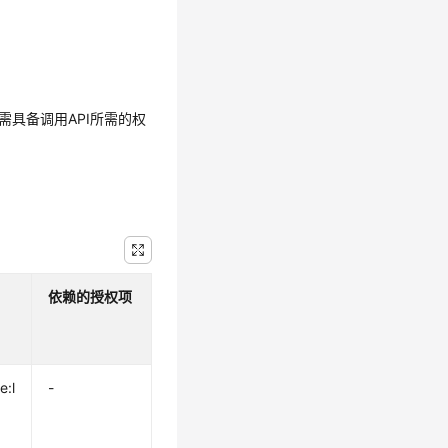
需具备调用API所需的权
依赖的授权项
e:l
-