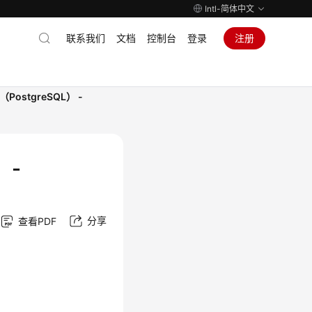
Intl-简体中文
联系我们
文档
控制台
登录
注册
stgreSQL） -
 -
分享
查看PDF