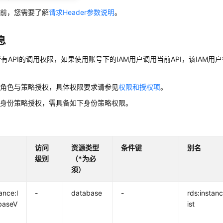
口前，您需要了解
请求Header参数说明
。
息
有API的调用权限，如果使用账号下的IAM用户调用当前API，该IAM用户
用角色与策略授权，具体权限要求请参见
权限和授权项
。
用身份策略授权，需具备如下身份策略权限。
访问
资源类型
条件键
别名
级别
（*为必
须）
ance:l
-
database
-
rds:instanc
baseV
ist