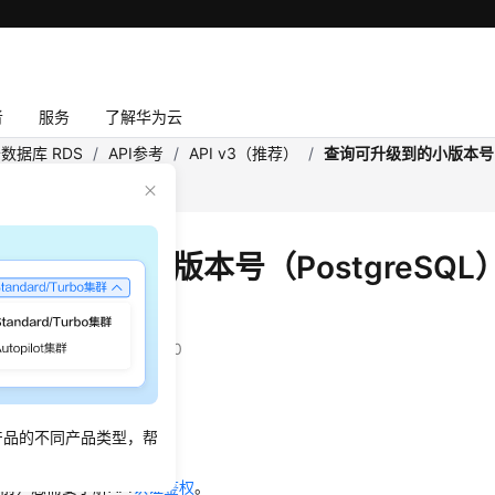
者
服务
了解华为云
数据库 RDS
/
API参考
/
API v3（推荐）
/
查询可升级到的小版本号（Po
sion
升级到的小版本号（PostgreSQL）
SmallVersion
：
2026-07-29 GMT+08:00
绍
产品的不同产品类型，帮
本号。
前，您需要了解API
认证鉴权
。