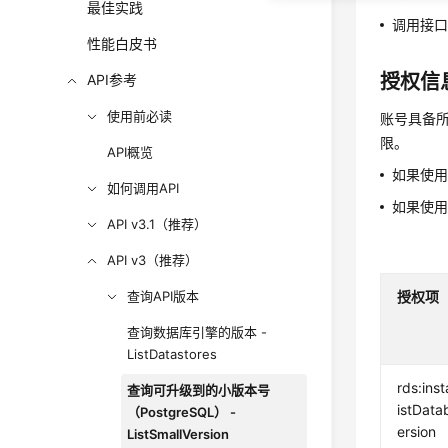
最佳实践
调用接
性能白皮书
授权信
API参考
使用前必读
账号具备所
限。
API概览
如果使
如何调用API
如果使
API v3.1（推荐）
API v3（推荐）
查询API版本
授权项
查询数据库引擎的版本 -
ListDatastores
rds:inst
查询可升级到的小版本号
istData
（PostgreSQL） -
ersion
ListSmallVersion