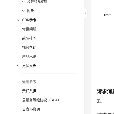
权限和授权项
附录
limit
SDK参考
常见问题
故障排除
视频帮助
产品术语
更多文档
通用参考
责任共担
请求消
云服务等级协议（SLA）
无。
白皮书资源