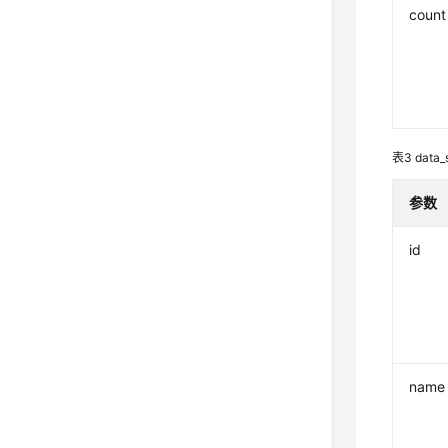
count
表3
data
参数
id
name