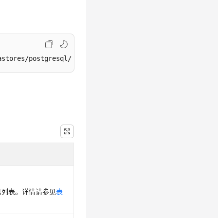
astores/postgresql/small-version?version_name=16
息列表。详情请参见
表