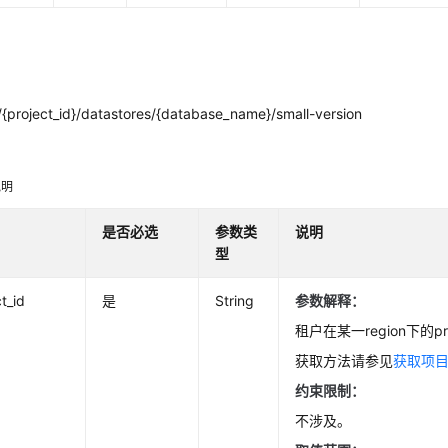
{project_id}/datastores/{database_name}/small-version
明
说明
是否必选
参数类
说明
型
t_id
是
String
参数解释：
租户在某一region下的pro
获取方法请参见
获取项目
约束限制：
不涉及。