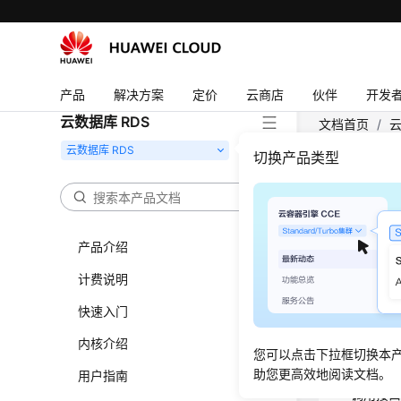
产品
解决方案
定价
云商店
伙伴
开发
云数据库 RDS
文档首页
/
云
ListSmallVer
切换产品类型
查询可
List
产品介绍
计费说明
更新时间
快速入门
功能介
内核介绍
您可以点击下拉框切换本
查询小版
助您更高效地阅读文档。
用户指南
调用接口