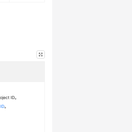
ject ID。
ID
。