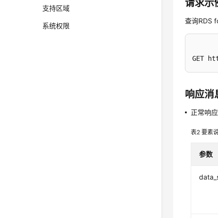
请求示
支持区域
查询RDS f
系统权限
GET ht
响应消
正常响
表2
要素
参数
data_