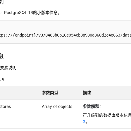
例
or PostgreSQL 16的小版本信息。
tps://{endpoint}/v3/0483b6b16e954cb88930a360d2c4e663/dat
息
应要素说明
说明
参数类型
描述
stores
Array of objects
参数解释
：
可升级到的数据库版本信
3
。