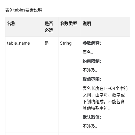
务
表9
tables要素说明
器
-
名称
是否
参数类型
说明
CreateDistribution
必选
创
table_name
是
String
参数解释：
建
表名。
发
布
约束限制：
-
不涉及。
CreatePublication
取值范围：
批
表名长度在1～64个字符
量
之间，由字母、数字或
修
下划线组成，不能包含
改
其他特殊字符。
发
默认取值：
布
不涉及。
-
BatchModifyPublication