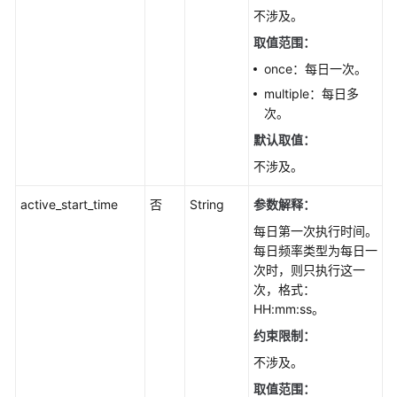
布
不涉及。
快
照
取值范围：
-
once：每日一次。
RefreshPublicationSnapshot
multiple：每日多
次。
重
新
默认取值：
生
不涉及。
成
订
active_start_time
否
String
参数解释：
阅
每日第一次执行时间。
-
每日频率类型为每日一
RefreshSubscription
次时，则只执行这一
次，格式：
同
HH:mm:ss。
步
约束限制：
发
布
不涉及。
订
取值范围：
阅