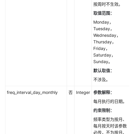
按周时不生效。
询
实
取值范围：
例
Monday，
订
Tuesday，
阅
Wednesday，
信
Thursday，
息
Friday，
-
Saturday，
ListSubscriptions
Sunday。
默认取值：
查
询
不涉及。
发
freq_interval_day_monthly
否
Integer
参数解释：
布
订
每月执行的日期。
阅
约束限制：
配
置
频率类型为按月、
文
每月按天时该参数
件
必传，不为按月、