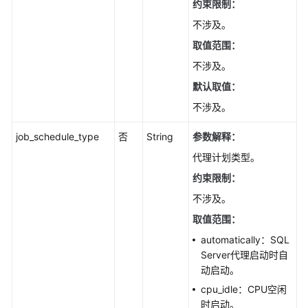
据
约束限制：
库
不涉及。
和
取值范围：
用
户
不涉及。
（PostgreSQL）
默认取值：
不涉及。
管
理
job_schedule_type
否
String
参数解释：
数
据
代理计划类型。
库
约束限制：
和
不涉及。
用
户
取值范围：
（SQL
automatically：SQL
Server）
Server代理启动时自
动启动。
发
cpu_idle：CPU空闲
布
时启动。
订