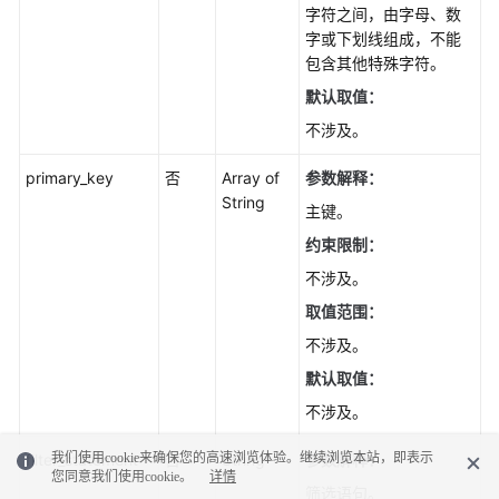
字符之间，由字母、数
理
字或下划线组成，不能
（PostgreSQL）
包含其他特殊字符。
配
默认取值：
置
不涉及。
只
读
primary_key
否
Array of
参数解释：
延
String
主键。
迟
库
约束限制：
（PostgreSQL）
不涉及。
取值范围：
事
件
不涉及。
管
默认取值：
理
不涉及。
回
我们使用cookie来确保您的高速浏览体验。继续浏览本站，即表示
filter_statement
否
String
参数解释：
收
您同意我们使用cookie。
详情
站
筛选语句。