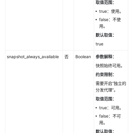
取值范围：
本
升
true：使用。
级
false：不使
（PostgreSQL）
用。
默认取值：
大
版
true
本
升
snapshot_always_available
否
Boolean
参数解释：
级
快照始终可用。
（MySQL）
约束限制：
Kill
需要开启“独立的
会
分发代理”。
话
取值范围：
（MySQL）
true：可用。
获
false：不可
取
用。
日
默认取值：