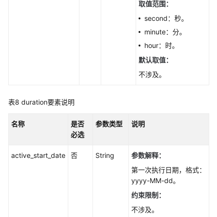
取值范围：
库
代
second：秒。
理
minute：分。
作
hour：时。
业
-
默认取值：
RestartDbAgentJob
不涉及。
禁
用
表8
duration要素说明
启
动
名称
是否
参数类型
说明
切
必选
换
数
active_start_date
否
String
参数解释：
据
第一次执行日期，格式：
库
yyyy-MM-dd。
代
约束限制：
理
作
不涉及。