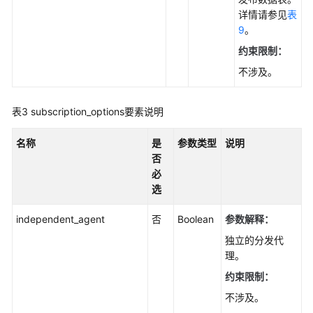
据
详情请参见
表
迁
9
。
移
约束限制：
（PostgreSQL）
不涉及。
数
据
表3
subscription_options要素说明
库
安
名称
是
参数类型
说明
全
否
性
必
选
备
份
independent_agent
否
Boolean
参数解释：
与
独立的分发代
恢
理。
复
约束限制：
大
不涉及。
版