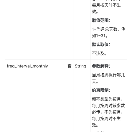
列
每月按天时不生
表
效。
-
取值范围：
ListReplicationProfiles
1~当月总天数，例
如1~31。
批
量
默认取值：
修
不涉及。
改
订
freq_interval_monthly
否
String
参数解释：
阅
当月按周执行哪几
-
天。
BatchModifySubscription
约束限制：
查
频率类型为按月、
询
每月按周时该参数
实
必传，不为按月、
例
每月按周时不生
可
效。
选