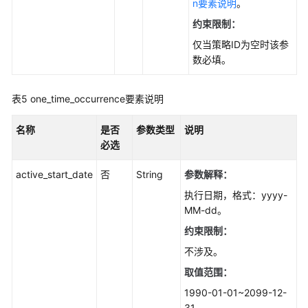
n要素说明
。
-
约束限制：
DeletePublication
仅当策略ID为空时该参
查
数必填。
询
分
表5
one_time_occurrence要素说明
发
服
名称
是否
参数类型
说明
务
必选
器
-
active_start_date
否
String
参数解释：
ListDistribution
执行日期，格式：yyyy-
修
MM-dd。
改
约束限制：
发
不涉及。
布
-
取值范围：
ModifyPublication
1990-01-01~2099-12-
31