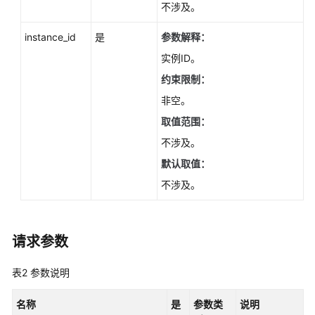
如
不涉及。
何
instance_id
是
参数解释：
调
用
实例ID。
API
约束限制：
非空。
API
v3.1（推
取值范围：
荐）
不涉及。
默认取值：
API
v3（推
不涉及。
荐）
查
请求参数
询
API
表2
参数说明
版
本
名称
是
参数类
说明