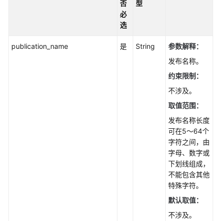
否
型
查
必
询
选
数
据
publication_name
是
String
参数解释：
库
引
发布名称。
擎
约束限制：
的
不涉及。
版
本
取值范围：
-
发布名称长度
ListDatastores
可在5～64个
字符之间，由
查
字母、数字或
询
下划线组成，
可
不能包含其他
升
特殊字符。
级
默认取值：
到
的
不涉及。