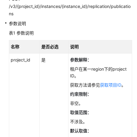
性
/v3/{project_id}/instances/{instance_id}/replication/publicatio
能
ns
白
皮
参数说明
书
表1
参数说明
API
名称
是否必选
说明
参
考
project_id
是
参数解释：
租户在某一region下的project
使
ID。
用
前
获取方法请参见
获取项目ID
。
必
约束限制：
读
非空。
API
取值范围：
概
不涉及。
览
默认取值：