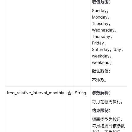
取值范围：
发
布
Sunday，
-
Monday，
ListPublications4Subscription
Tuesday，
Wednesday，
查
Thursday，
询
Friday，
数
Saturday，day，
据
weekday，
库
weekend。
代
默认取值：
理
不涉及。
作
业
freq_relative_interval_monthly
否
String
参数解释：
列
表
每月在哪周执行。
-
约束限制：
ListDbAgentJobs
频率类型为按月、
每月按周时该参数
查