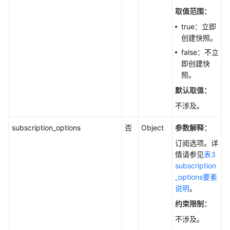
查
取值范围：
询
true：立即
数
创建快照。
据
false：不立
库
即创建快
规
照。
格
-
默认取值：
ListFlavors
不涉及。
查
subscription_options
否
Object
参数解释：
询
订阅选项。详
数
情请参见
表3
据
subscription
库
_options要素
磁
说明
。
盘
约束限制：
类
型
不涉及。
-