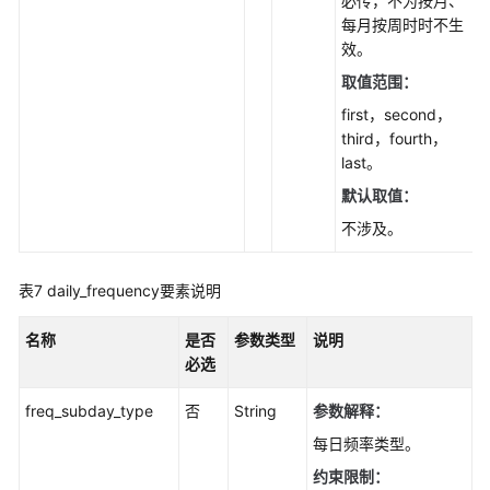
必传，不为按月、
询
每月按周时时不生
数
效。
据
库
取值范围：
代
first，second，
理
third，fourth，
作
last。
业
默认取值：
执
行
不涉及。
历
史
表7
daily_frequency要素说明
-
ListDbAgentJobHistorys
名称
是否
参数类型
说明
必选
重
新
freq_subday_type
否
String
参数解释：
生
成
每日频率类型。
发
约束限制：