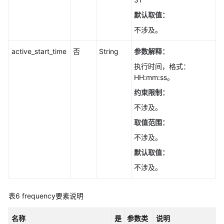
查
默认取值：
询
分
不涉及。
发
服
active_start_time
否
String
参数解释：
务
执行时间，格式：
器
HH:mm:ss。
实
约束限制：
例
列
不涉及。
表
取值范围：
-
不涉及。
ListDistributorInstances
默认取值：
删
不涉及。
除
订
阅
表6
frequency要素说明
-
DeleteSubscription
名称
是
参数类
说明