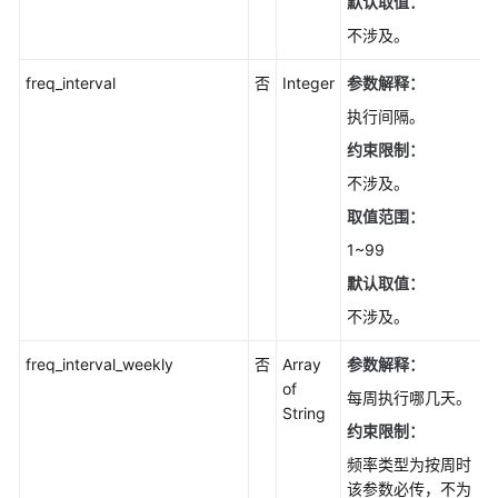
CollectPublicationMonitor
默认取值：
不涉及。
查
询
freq_interval
否
Integer
参数解释：
订
执行间隔。
阅
约束限制：
监
控
不涉及。
信
取值范围：
息
-
1~99
CollectSubscriptionMonitor
默认取值：
不涉及。
登
录
freq_interval_weekly
否
Array
参数解释：
测
of
试
每周执行哪几天。
String
-
约束限制：
ValidateInstanceConnection
频率类型为按周时
该参数必传，不为
查