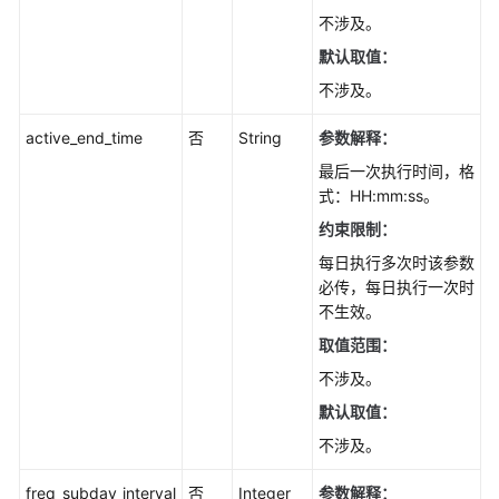
元
不涉及。
数
默认取值：
据
不涉及。
-
SyncReplicationMetadata
active_end_time
否
String
参数解释：
查
最后一次执行时间，格
询
式：HH:mm:ss。
数
约束限制：
据
每日执行多次时该参数
库
必传，每日执行一次时
代
不生效。
理
作
取值范围：
业
不涉及。
执
默认取值：
行
历
不涉及。
史
步
freq_subday_interval
否
Integer
参数解释：