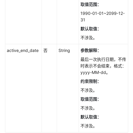
业
取值范围：
-
1990-01-01~2099-12-
SwitchDbAgentJob
31
查
默认取值：
询
不涉及。
远
程
active_end_date
否
String
参数解释：
数
最后一次执行日期，不传
据
时表示不会结束，格式：
库
yyyy-MM-dd。
列
表
约束限制：
-
不涉及。
ListRemoteDb
取值范围：
创
不涉及。
建
默认取值：
分
不涉及。
发
服