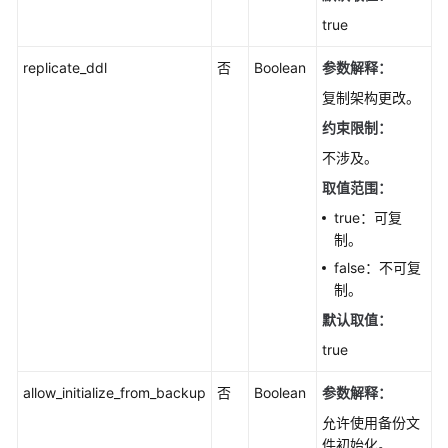
志
true
信
息
replicate_ddl
否
Boolean
参数解释：
监
复制架构更改。
控
约束限制：
与
不涉及。
告
警
取值范围：
true：可复
实
制。
例
false：不可复
诊
制。
断
默认取值：
SQL
true
限
流
allow_initialize_from_backup
否
Boolean
参数解释：
（PostgreSQL）
允许使用备份文
件初始化。