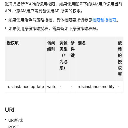
快
账号具备所有API的调用权限，如果使用账号下的IAM用户调用当前
速
API，该IAM用户需具备调用API所需的权限。
入
如果使用角色与策略授权，具体权限要求请参见
权限和授权项
。
门
如果使用身份策略授权，需具备如下身份策略权限。
内
核
授权项
访问
资源
条
别名
依
介
级别
类型
件
赖
绍
（*
键
的
为必
授
用
须）
权
户
项
指
南
rds:instance:update
write
-
-
rds:instance:modify
-
最
佳
URI
实
践
URI格式
POST