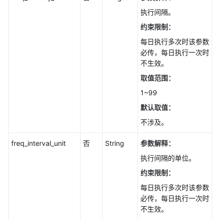
骤
执行间隔。
-
约束限制：
ListDbAgentJobHistorySteps
每日执行多次时该参数
修
必传，每日执行一次时
改
不生效。
数
取值范围：
据
1~99
库
代
默认取值：
理
不涉及。
作
业
freq_interval_unit
否
String
参数解释：
-
执行间隔的单位。
ModifyDbAgentJob
约束限制：
重
每日执行多次时该参数
启
必传，每日执行一次时
数
不生效。
据