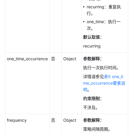
阅
recurring：重复执
（SQL
行。
Server）
one_time：执行一
次。
查
默认取值：
询
recurring
订
阅
one_time_occurrence
否
Object
参数解释：
服
务
执行一次执行时间。
器
详情请参见
表5 one_ti
实
me_occurrence要素说
例
明
。
列
表
约束限制：
-
不涉及。
ListSubscriberInstances
frequency
否
Object
参数解释：
创
策略间隔周期。
建