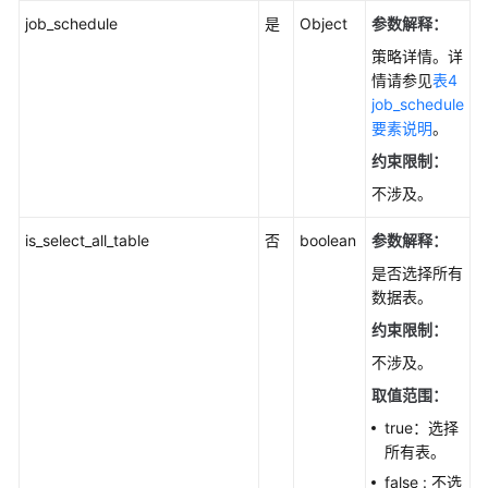
ListStorageTypes
job_schedule
是
Object
参数解释：
策略详情。详
获
情请参见
表4
取
job_schedule
磁
要素说明
。
盘
约束限制：
空
间
不涉及。
使
用
is_select_all_table
否
boolean
参数解释：
量
是否选择所有
-
数据表。
ShowStorageUsedSpace
约束限制：
实
不涉及。
例
取值范围：
管
true：选择
理
所有表。
灾
false : 不选