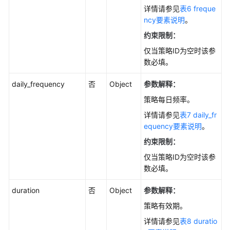
详情请参见
表6 freque
订
ncy要素说明
。
阅
-
约束限制：
CreateSubscription
仅当策略ID为空时该参
数必填。
查
询
daily_frequency
否
Object
参数解释：
实
策略每日频率。
例
发
详情请参见
表7 daily_fr
布
equency要素说明
。
信
约束限制：
息
-
仅当策略ID为空时该参
ListPublications
数必填。
duration
否
Object
参数解释：
删
除
策略有效期。
发
详情请参见
表8 duratio
布