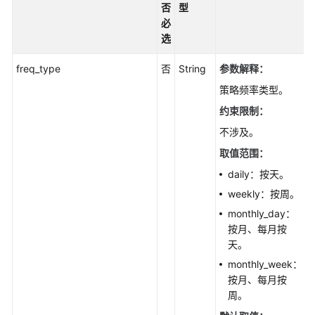
否
型
删
必
除
选
分
发
freq_type
否
String
参数解释：
服
策略频率类型。
务
约束限制：
器
-
不涉及。
DeleteDistribution
取值范围：
daily：按天。
查
询
weekly：按周。
发
monthly_day：
布
按月、每月按
监
天。
控
monthly_week：
信
按月、每月按
息
周。
-