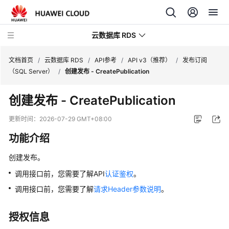
云数据库 RDS
文档首页
/
云数据库 RDS
/
API参考
/
API v3（推荐）
/
发布订阅
（SQL Server）
/
创建发布 - CreatePublication
创建发布 -
CreatePublication
产
更新时间：
2026-07-29 GMT+08:00
品
功能介绍
介
绍
创建发布。
调用接口前，您需要了解API
认证鉴权
。
计
费
调用接口前，您需要了解
请求Header参数说明
。
说
明
授权信息