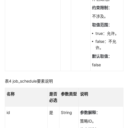
数
约束限制：
据
库
不涉及。
代
取值范围：
理
true：允许。
（MySQL）
false：不允
管
许。
理
默认取值：
数
false
据
库
和
表4
job_schedule要素说明
用
户
名称
是否
参数类型
说明
（MySQL）
必选
管
id
是
String
参数解释：
理
策略ID。
数