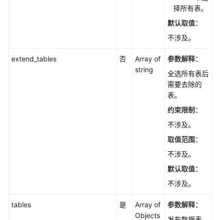
备
择所有表。
实
默认取值：
例
不涉及。
（PostgreSQL）
extend_tables
否
Array of
参数解释：
冷
string
热
全选所有表后
分
需要去除的
离
表。
（PostgreSQL）
约束限制：
不涉及。
历
史
取值范围：
会
不涉及。
话
默认取值：
分
析
不涉及。
（PostgreSQL）
tables
是
Array of
参数解释：
数
Objects
发布数据表。