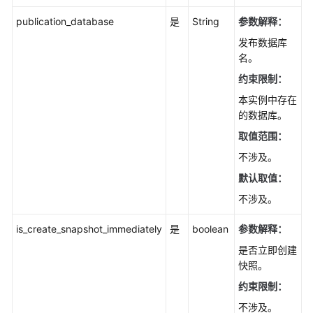
小
版
publication_database
是
String
参数解释：
本
发布数据库
号
名。
（PostgreSQL）
约束限制：
-
ListSmallVersion
本实例中存在
的数据库。
查
取值范围：
询
不涉及。
版
本
默认取值：
支
不涉及。
持
特
is_create_snapshot_immediately
是
boolean
参数解释：
性
（SQL
是否立即创建
Server）
快照。
-
约束限制：
ListMajorVersionFeature
不涉及。