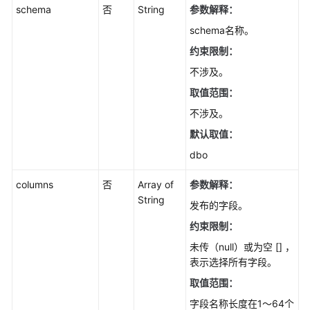
schema
否
String
参数解释：
查
schema名称。
询
约束限制：
订
不涉及。
阅
错
取值范围：
误
不涉及。
列
默认取值：
表
-
dbo
ListReplicationErrors
columns
否
Array of
参数解释：
参
String
发布的字段。
数
约束限制：
管
理
未传（null）或为空 [] ，
表示选择所有字段。
插
取值范围：
件
字段名称长度在1～64个
管