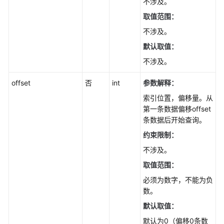
不涉及。
查
取值范围：
询
不涉及。
数
据
默认取值：
库
不涉及。
规
格
offset
否
int
参数解释：
-
索引位置，偏移量。从
ListFlavors
第一条数据偏移offset
条数据后开始查询。
查
询
约束限制：
数
不涉及。
据
取值范围：
库
磁
必须为数字，不能为负
盘
数。
类
默认取值：
型
-
默认为0（偏移0条数