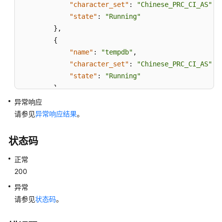
数
"character_set"
:
"Chinese_PRC_CI_AS"
,
据
"state"
:
"Running"
库
}
,
代
{
理
"name"
:
"tempdb"
,
（MySQL）
"character_set"
:
"Chinese_PRC_CI_AS"
,
"state"
:
"Running"
管
}
,
理
{
异常响应
数
"name"
:
"rdsadmin"
,
请参见
异常响应结果
据
。
"character_set"
:
"Chinese_PRC_CI_AS"
,
库
和
"state"
:
"Running"
状态码
用
}
,
户
正常
{
（MySQL）
200
"name"
:
"rds-test"
,
"character_set"
:
"Chinese_PRC_CI_AS"
,
异常
管
"state"
:
"Running"
请参见
状态码
。
理
}
数
]
,