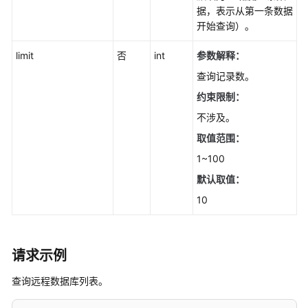
ListStorageTypes
据，表示从第一条数据
开始查询）。
获
limit
否
int
参数解释：
取
磁
查询记录数。
盘
约束限制：
空
不涉及。
间
使
取值范围：
用
1~100
量
-
默认取值：
ShowStorageUsedSpace
10
实
例
请求示例
管
理
查询远程数据库列表。
灾