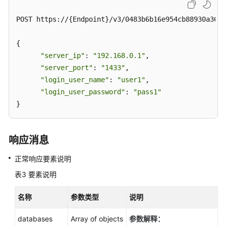
备
实
POST https://{Endpoint}/v3/0483b6b16e954cb88930a360d
例
（PostgreSQL）
{

"server_ip"
: 
"192.168.0.1"
,

冷
"server_port"
: 
"1433"
,

热
"login_user_name"
: 
"user1"
,

分
"login_user_password"
: 
"pass1"
离
}
（PostgreSQL）
历
响应消息
史
会
正常响应要素说明
话
表3
要素说明
分
析
名称
参数类型
说明
（PostgreSQL）
databases
Array of objects
参数解释：
数