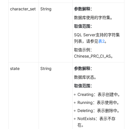
本
character_set
String
参数解释：
升
级
数据库使用的字符集。
（PostgreSQL）
取值范围：
SQL Server支持的字符集
大
列表，请参见
表2
。
版
本
取值示例：
升
Chinese_PRC_CI_AS。
级
（MySQL）
state
String
参数解释：
数据库状态。
Kill
取值范围：
会
话
Creating：表示创建中。
（MySQL）
Running：表示使用中。
Deleting：表示删除中。
获
取
NotExists：表示不存
日
在。