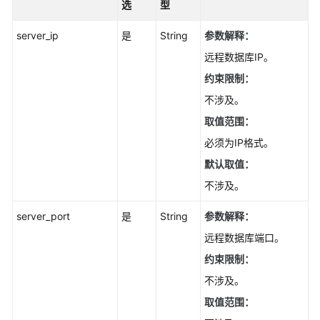
选
型
查
询
server_ip
是
String
参数解释：
数
据
远程数据库IP。
库
约束限制：
引
不涉及。
擎
的
取值范围：
版
必须为IP格式。
本
-
默认取值：
ListDatastores
不涉及。
查
server_port
是
String
参数解释：
询
远程数据库端口。
可
约束限制：
升
级
不涉及。
到
取值范围：
的