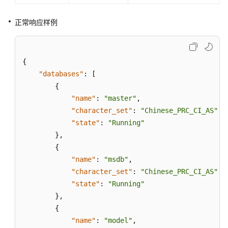
志
信
正常响应样例
息
监
控
{
与
"databases"
:
[
告
{
警
"name"
:
"master"
,
"character_set"
:
"Chinese_PRC_CI_AS"
,
实
"state"
:
"Running"
例
}
,
诊
{
断
"name"
:
"msdb"
,
"character_set"
:
"Chinese_PRC_CI_AS"
,
SQL
"state"
:
"Running"
限
}
,
流
（PostgreSQL）
{
"name"
:
"model"
,