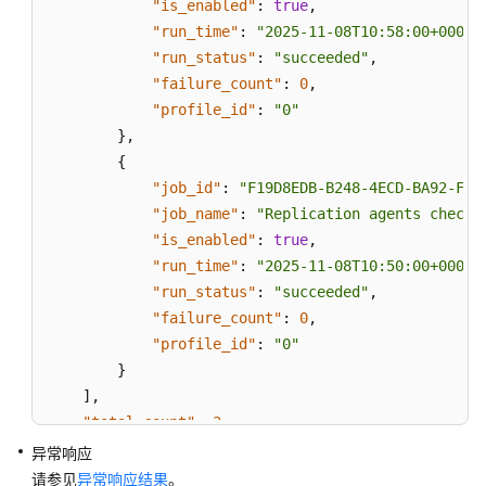
"is_enabled"
:
true
,
数
据
"run_time"
:
"2025-11-08T10:58:00+0000"
库
"run_status"
:
"succeeded"
,
代
"failure_count"
:
0
,
理
"profile_id"
:
"0"
（MySQL）
}
,
{
管
"job_id"
:
"F19D8EDB-B248-4ECD-BA92-F58
理
"job_name"
:
"Replication agents checku
数
"is_enabled"
:
true
,
据
"run_time"
:
"2025-11-08T10:50:00+0000"
库
"run_status"
:
"succeeded"
,
和
"failure_count"
:
0
,
用
户
"profile_id"
:
"0"
（MySQL）
}
]
,
管
"total_count"
:
2
理
}
异常响应
数
请参见
异常响应结果
。