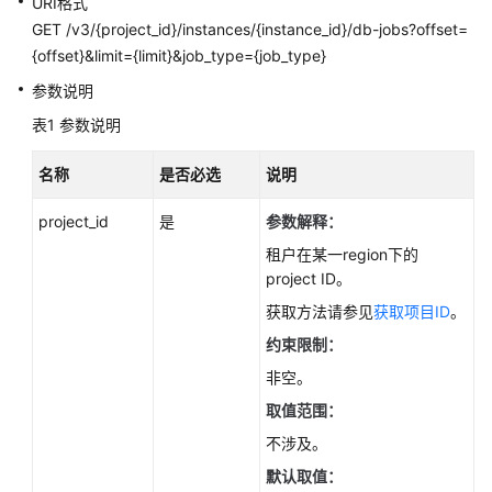
URI格式
性
GET /v3/{project_id}/instances/{instance_id}/db-jobs?offset=
能
{offset}&limit={limit}&job_type={job_type}
白
皮
参数说明
书
表1
参数说明
API
名称
是否必选
说明
参
考
project_id
是
参数解释：
租户在某一region下的
使
project ID。
用
前
获取方法请参见
获取项目ID
。
必
约束限制：
读
非空。
API
取值范围：
概
不涉及。
览
默认取值：