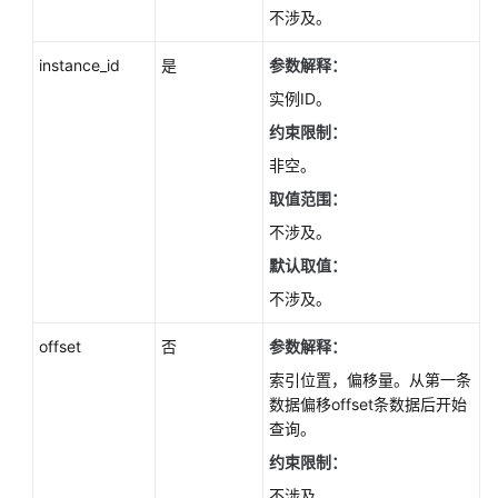
如
不涉及。
何
调
instance_id
是
参数解释：
用
实例ID。
API
约束限制：
API
非空。
v3.1（推
取值范围：
荐）
不涉及。
API
默认取值：
v3（推
不涉及。
荐）
offset
否
参数解释：
查
索引位置，偏移量。从第一条
询
数据偏移offset条数据后开始
API
查询。
版
本
约束限制：
不涉及。