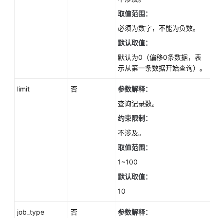
查
取值范围：
询
数
必须为数字，不能为负数。
据
默认取值：
库
默认为0（偏移0条数据，表
引
示从第一条数据开始查询）。
擎
的
limit
否
参数解释：
版
本
查询记录数。
-
约束限制：
ListDatastores
不涉及。
查
取值范围：
询
1~100
可
默认取值：
升
级
10
到
的
job_type
否
参数解释：