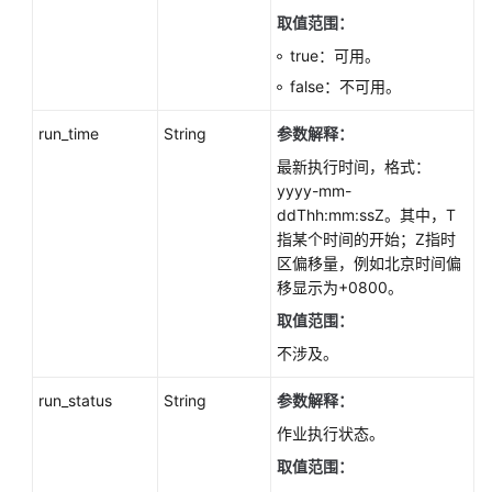
备
取值范围：
实
true：可用。
例
false：不可用。
（PostgreSQL）
run_time
String
参数解释：
冷
热
最新执行时间，格式：
分
yyyy-mm-
离
ddThh:mm:ssZ。其中，T
（PostgreSQL）
指某个时间的开始；Z指时
区偏移量，例如北京时间偏
历
移显示为+0800。
史
取值范围：
会
不涉及。
话
分
run_status
String
参数解释：
析
（PostgreSQL）
作业执行状态。
取值范围：
数