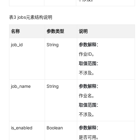
ListStorageTypes
表3
jobs元素结构说明
获
取
名称
参数类型
说明
磁
盘
job_id
String
参数解释：
空
间
作业ID。
使
取值范围：
用
不涉及。
量
-
job_name
String
参数解释：
ShowStorageUsedSpace
作业名。
实
取值范围：
例
不涉及。
管
理
is_enabled
Boolean
参数解释：
是否可用。
灾