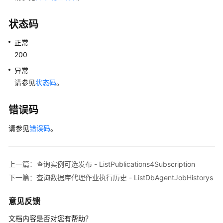
据
库
状态码
和
用
正常
户
200
（PostgreSQL）
异常
管
请参见
状态码
。
理
数
错误码
据
库
请参见
错误码
。
和
用
户
上一篇：查询实例可选发布 - ListPublications4Subscription
（SQL
下一篇：查询数据库代理作业执行历史 - ListDbAgentJobHistorys
Server）
意见反馈
发
布
文档内容是否对您有帮助？
订