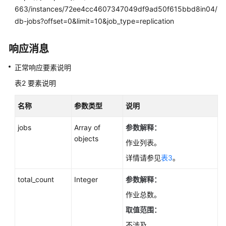
663/instances/72ee4cc4607347049df9ad50f615bbd8in04/
查
db-jobs?offset=0&limit=10&job_type=replication
询
数
据
响应消息
库
规
正常响应要素说明
格
表2
要素说明
-
ListFlavors
名称
参数类型
说明
查
jobs
Array of
参数解释：
询
objects
作业列表。
数
据
详情请参见
表3
。
库
磁
total_count
Integer
参数解释：
盘
作业总数。
类
取值范围：
型
-
不涉及。