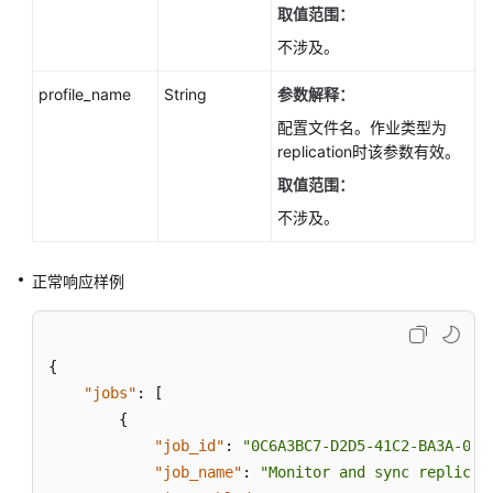
志
取值范围：
信
不涉及。
息
profile_name
String
参数解释：
监
配置文件名。作业类型为
控
replication时该参数有效。
与
告
取值范围：
警
不涉及。
实
例
正常响应样例
诊
断
{
SQL
"jobs"
:
[
限
{
流
"job_id"
:
"0C6A3BC7-D2D5-41C2-BA3A-012
（PostgreSQL）
"job_name"
:
"Monitor and sync replicat