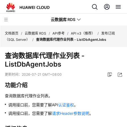
云数据库 RDS
文档首页
/
云数据库 RDS
/
API参考
/
API v3（推荐）
/
发布订阅
（SQL Server）
/
查询数据库代理作业列表 - ListDbAgentJobs
查询数据库代理作业列表 -
ListDbAgentJobs
产
品
更新时间：
2026-07-21 GMT+08:00
介
功能介绍
绍
查询数据库代理作业列表。
计
费
调用接口前，您需要了解API
认证鉴权
。
说
调用接口前，您需要了解
请求Header参数说明
。
明