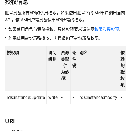
授权信息
快
速
账号具备所有API的调用权限，如果使用账号下的IAM用户调用当前
入
API，该IAM用户需具备调用API所需的权限。
门
如果使用角色与策略授权，具体权限要求请参见
权限和授权项
。
内
如果使用身份策略授权，需具备如下身份策略权限。
核
介
授权项
访问
资源
条
别名
依
绍
级别
类型
件
赖
（*
键
的
用
为必
授
户
须）
权
指
项
南
rds:instance:update
write
-
-
rds:instance:modify
-
最
佳
实
URI
践