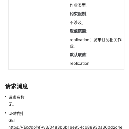
小
作业类型。
版
本
约束限制：
号
不涉及。
（PostgreSQL）
取值范围：
-
ListSmallVersion
replication：发布订阅相关作
业。
查
默认取值：
询
replication
版
本
支
持
请求消息
特
性
请求参数
（SQL
无。
Server）
URI样例
-
GET
ListMajorVersionFeature
https://{
Endpoint
}/v3/0483b6b16e954cb88930a360d2c4e