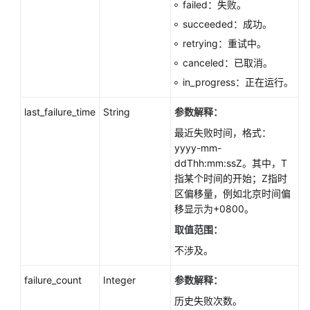
failed：失败。
据
迁
succeeded：成功。
移
retrying：重试中。
（PostgreSQL）
canceled：已取消。
in_progress：正在运行。
数
据
last_failure_time
String
参数解释：
库
安
最近失败时间，格式：
全
yyyy-mm-
性
ddThh:mm:ssZ。其中，T
指某个时间的开始；Z指时
备
区偏移量，例如北京时间偏
份
移显示为+0800。
与
取值范围：
恢
不涉及。
复
failure_count
Integer
参数解释：
大
历史失败次数。
版