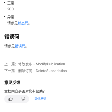
本
正常
升
200
级
异常
（PostgreSQL）
请参见
状态码
。
大
错误码
版
本
请参见
错误码
。
升
级
（MySQL）
上一篇：修改发布 - ModifyPublication
Kill
下一篇：删除订阅 - DeleteSubscription
会
话
意见反馈
（MySQL）
文档内容是否对您有帮助？
获
提供反馈
取
日