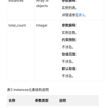
instances
Array of
参数解释：
查
objects
实例列表。
询
详情请参见
表3
。
数
据
total_count
Integer
参数解释：
库
规
实例总数。
格
约束限制：
-
不涉及。
ListFlavors
取值范围：
查
不涉及。
询
默认取值：
数
据
不涉及。
库
磁
表3
instances元素结构说明
盘
类
名称
参数类型
说明
型
-