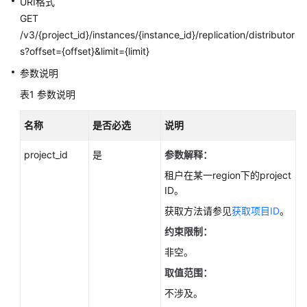
URI格式
性
GET
能
/v3/{project_id}/instances/{instance_id}/replication/distributor
白
s?offset={offset}&limit={limit}
皮
书
参数说明
表1
参数说明
API
参
名称
是否必选
说明
考
project_id
是
参数解释：
使
用
租户在某一region下的project
前
ID。
必
获取方法请参见
获取项目ID
。
读
约束限制：
API
非空。
概
取值范围：
览
不涉及。