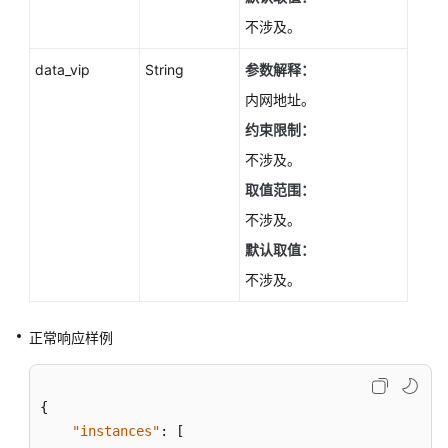
备
不涉及。
实
例
data_vip
String
参数解释：
（PostgreSQL）
内网地址。
冷
约束限制：
热
不涉及。
分
取值范围：
离
（PostgreSQL）
不涉及。
默认取值：
历
不涉及。
史
会
话
正常响应样例
分
析
（PostgreSQL）
{
"instances"
:
[
数