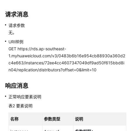
小
版
请求消息
本
号
请求参数
（PostgreSQL）
无。
-
ListSmallVersion
URI样例
GET https://rds.ap-southeast-
查
1.myhuaweicloud.com/v3/0483b6b16e954cb88930a360d2
询
c4e663/instances/72ee4cc4607347049df9ad50f615bbd8i
版
n04/replication/distributors?offset=0&limit=10
本
支
响应消息
持
特
正常响应要素说明
性
（SQL
表2
要素说明
Server）
-
名称
参数类型
说明
ListMajorVersionFeature