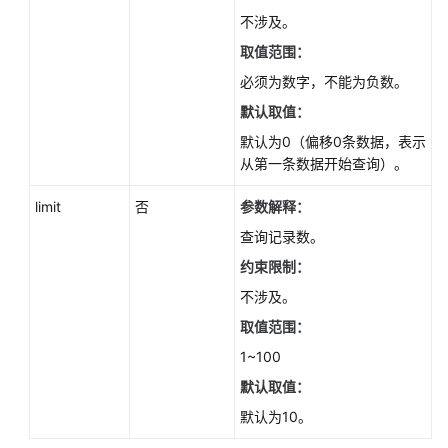
查
不涉及。
询
取值范围：
数
据
必须为数字，不能为负数。
库
默认取值：
引
擎
默认为0（偏移0条数据，表示
的
从第一条数据开始查询）。
版
limit
否
参数解释：
本
-
查询记录数。
ListDatastores
约束限制：
不涉及。
查
询
取值范围：
可
1~100
升
级
默认取值：
到
默认为10。
的