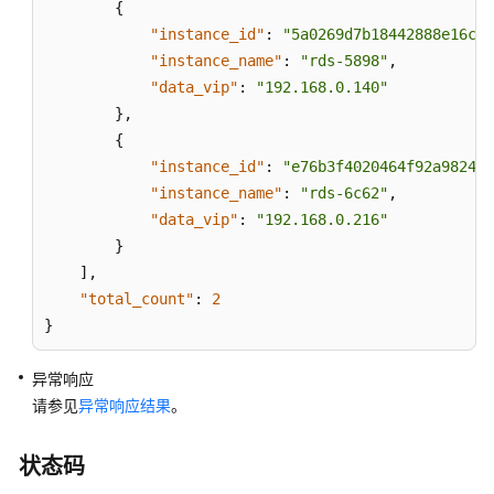
{
据
"instance_id"
:
"5a0269d7b18442888e16c31
迁
移
"instance_name"
:
"rds-5898"
,
（PostgreSQL）
"data_vip"
:
"192.168.0.140"
}
,
数
{
据
"instance_id"
:
"e76b3f4020464f92a9824a7
库
"instance_name"
:
"rds-6c62"
,
安
"data_vip"
:
"192.168.0.216"
全
}
性
]
,
"total_count"
:
2
备
}
份
与
异常响应
恢
请参见
异常响应结果
复
。
大
状态码
版