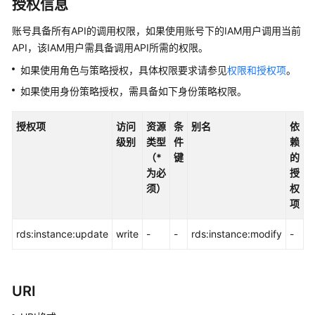
授权信息
快
速
账号具备所有API的调用权限，如果使用账号下的IAM用户调用当前
入
API，该IAM用户需具备调用API所需的权限。
门
如果使用角色与策略授权，具体权限要求请参见
权限和授权项
。
内
如果使用身份策略授权，需具备如下身份策略权限。
核
介
授权项
访问
资源
条
别名
依
绍
级别
类型
件
赖
（*
键
的
用
为必
授
户
须）
权
指
项
南
rds:instance:update
write
-
-
rds:instance:modify
-
最
佳
实
URI
践