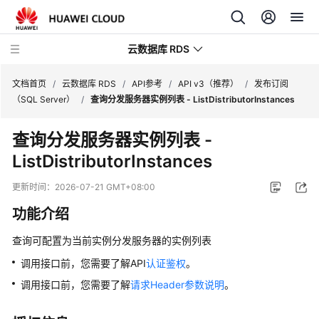
云数据库 RDS
文档首页
/
云数据库 RDS
/
API参考
/
API v3（推荐）
/
发布订阅
（SQL Server）
/
查询分发服务器实例列表 - ListDistributorInstances
查询分发服务器实例列表 -
ListDistributorInstances
产
品
更新时间：
2026-07-21 GMT+08:00
介
功能介绍
绍
查询可配置为当前实例分发服务器的实例列表
计
费
调用接口前，您需要了解API
认证鉴权
。
说
调用接口前，您需要了解
请求Header参数说明
。
明