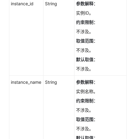
instance_id
String
参数解释：
ListStorageTypes
实例ID。
获
约束限制：
取
不涉及。
磁
盘
取值范围：
空
不涉及。
间
默认取值：
使
用
不涉及。
量
-
instance_name
String
参数解释：
ShowStorageUsedSpace
实例名称。
约束限制：
实
例
不涉及。
管
取值范围：
理
不涉及。
灾
默认取值：