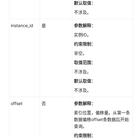
如
默认取值：
何
不涉及。
调
用
instance_id
是
参数解释：
API
实例ID。
约束限制：
API
v3.1（推
非空。
荐）
取值范围：
不涉及。
API
v3（推
默认取值：
荐）
不涉及。
查
offset
否
参数解释：
询
索引位置，偏移量。从第一条
API
数据偏移offset条数据后开始
版
查询。
本
约束限制：