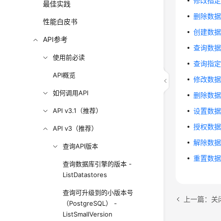
修改指定实
最佳实践
删除数据库 
性能白皮书
创建数据库
API参考
查询数据库
使用前必读
查询指定数
API概览
修改数据库
如何调用API
删除数据库用
API v3.1（推荐）
设置数据库
授权数据库账
API v3（推荐）
解除数据库
查询API版本
重置数据库
查询数据库引擎的版本 -
ListDatastores
查询可升级到的小版本号
上一篇：关闭数据
（PostgreSQL） -
ListSmallVersion