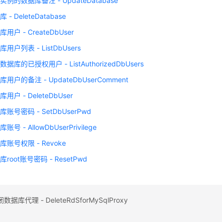
例的数据库备注 - UpdateDatabase
- DeleteDatabase
用户 - CreateDbUser
用户列表 - ListDbUsers
据库的已授权用户 - ListAuthorizedDbUsers
用户的备注 - UpdateDbUserComment
户 - DeleteDbUser
账号密码 - SetDbUserPwd
号 - AllowDbUserPrivilege
账号权限 - Revoke
root账号密码 - ResetPwd
库代理 - DeleteRdSforMySqlProxy