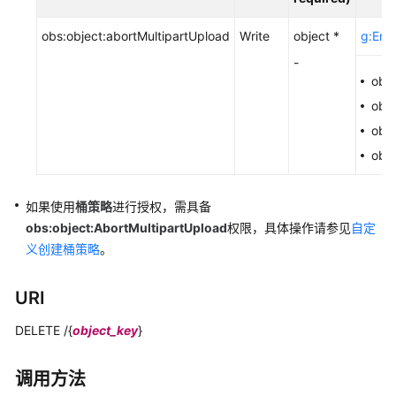
配
置
obs:object:abortMultipartUpload
Write
object *
g:Ente
指
南
-
obs
工
obs
具
obs:
指
obs
南
最
如果使用
桶策略
进行授权，
需具备
佳
obs:object:AbortMultipartUpload
权限
，具体操作请参见
自定
实
义创建桶策略
。
践
URI
API
参
DELETE /{
object_key
}
考
调用方法
使