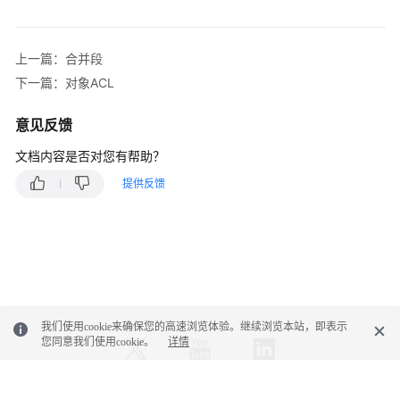
置
对
象
上一篇：合并段
级
下一篇：对象ACL
WORM
保
意见反馈
护
策
文档内容是否对您有帮助？
略
提供反馈
OPTIONS
对
象-
OptionsObject
错
我们使用cookie来确保您的高速浏览体验。继续浏览本站，即表示
误
您同意我们使用cookie。
详情
码
权