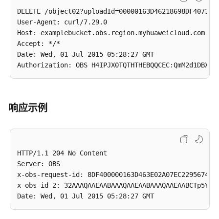
DELETE /object02?uploadId=00000163D46218698DF4073622
取
User-Agent: curl/7.29.0

消
Host: examplebucket.obs.region.myhuaweicloud.com

多
Accept: */*

段
Date: Wed, 01 Jul 2015 05:28:27 GMT

上
传
任
务
响应示例
对
象
ACL
HTTP/1.1 204 No Content

对
Server: OBS

象
x-obs-request-id: 8DF400000163D463E02A07EC2295674C

标
x-obs-id-2: 32AAAQAAEAABAAAQAAEAABAAAQAAEAABCTp5YDlz
签
配