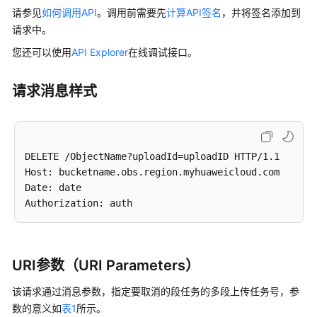
用
请参见
如何调用API
。调用前需要先
计算API签名
，并将签名添加到
前
请求中。
必
读
您还可以使用
API Explorer
在线调试接口。
API
请求消息样式
概
览
如
DELETE /ObjectName?uploadId=uploadID HTTP/1.1 

何
Host: bucketname.obs.region.myhuaweicloud.com 

调
Date: date

用
API
快
速
URI参数（URI Parameters）
入
门
该请求通过消息参数，指定要取消的段任务的多段上传任务号，参
数的意义如
表1
所示。