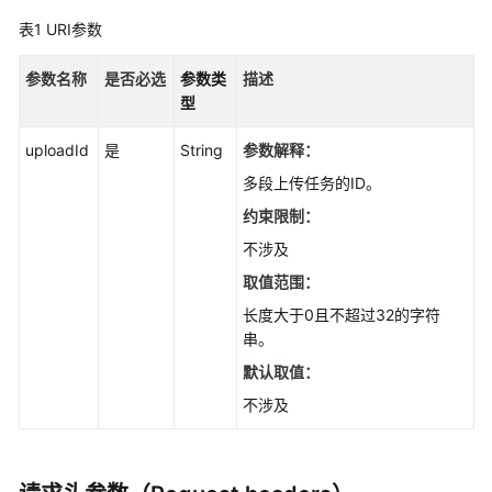
桶
API
表1
URI参数
对
参数名称
是否必选
参数类
描述
象
型
API
uploadId
是
String
参数解释：
基
多段上传任务的ID。
础
约束限制：
操
作
不涉及
取值范围：
多
长度大于0且不超过32的字符
段
串。
操
作
默认取值：
不涉及
列
举
桶