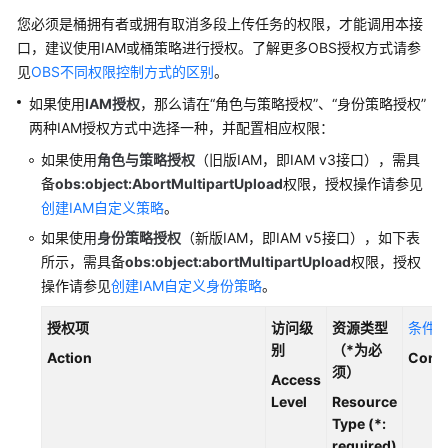
介
绍
您必须是桶拥有者或拥有取消多段上传任务
的权限，才能调用本接
口，建议使用IAM或桶策略进行授权。了解更多OBS授权方式请参
计
见
OBS不同权限控制方式的区别
。
费
如果使用
IAM授权
，那么请在“角色与策略授权”、“身份策略授权”
说
两种IAM授权方式中选择一种，并配置相应权限：
明
如果使用
角色与策略授权
（旧版IAM，即IAM v3接口），
需具
快
备
obs:object:AbortMultipartUpload
权限
，授权操作请参见
速
创建IAM自定义策略
。
入
如果使用
身份策略授权
（新版IAM，即IAM v5接口），如下表
门
所示，
需具备
obs:object:abortMultipartUpload
权限
，授权
操作请参见
创建IAM自定义身份策略
。
用
户
授权项
访问级
资源类型
条件
指
别
（*为必
Action
Condi
南
须）
Access
Level
Resource
权
Type (*:
限
required)