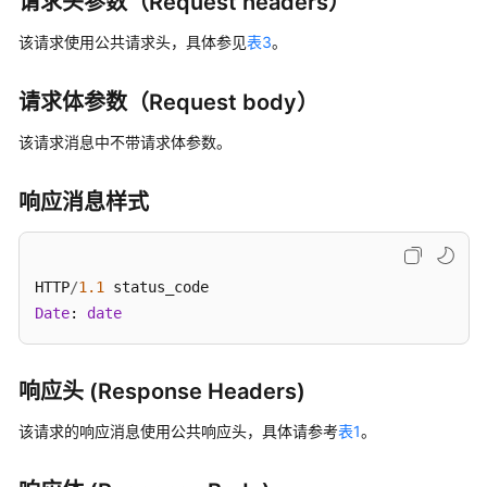
请求头参数（Request headers）
中
已
该请求使用公共请求头，具体参见
表3
。
初
始
化
请求体参数（Request body）
多
该请求消息中不带请求体参数。
段
任
务
响应消息样式
初
始
HTTP
/
1.1
化
Date
: 
date
上
传
段
任
响应头 (Response Headers)
务
该请求的响应消息使用公共响应头，具体请参考
表1
。
上
传