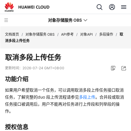
对象存储服务 OBS
文档首页
/
对象存储服务 OBS
/
API参考
/
对象API
/
多段操作
/
取
消多段上传任务
最
取消多段上传任务
新
动
更新时间：
2026-07-24 GMT+08:00
态
功能介绍
服
如果用户希望取消一个任务，可以调用取消多段上传任务接口取消
务
任务，了解完整的duo 段上传流程请参见
多段上传
。合并段或取消
公
任务接口被调用后，用户不能再对任务进行上传段和列举段的操
告
作。
产
品
授权信息