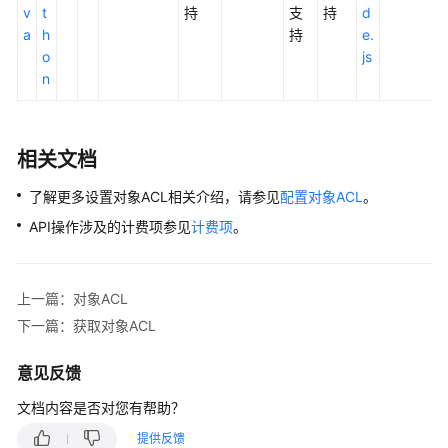
v
t
持
支
持
d
a
h
持
e.
o
js
n
相关文档
了解更多设置对象ACL相关介绍，请参见
配置对象ACL
。
API操作涉及的计费项参见
计费项
。
上一篇：对象ACL
下一篇：获取对象ACL
意见反馈
文档内容是否对您有帮助？
提供反馈