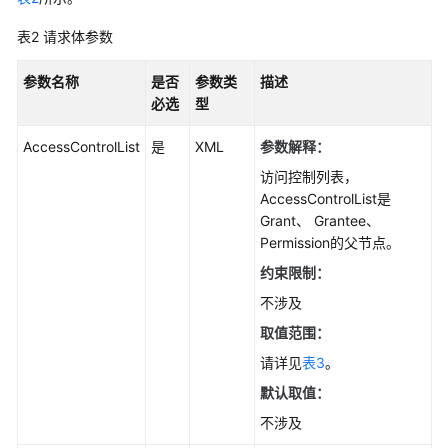
表2
请求体参数
产
品
参数名称
是否
参数类
描述
术
必选
型
语
AccessControlList
是
XML
参数解释：
更
访问控制列表，
多
AccessControlList是
文
Grant、 Grantee、
档
Permission的父节点。
约束限制：
通
不涉及
用
参
取值范围：
考
请详见
表3
。
默认取值：
责
任
不涉及
共