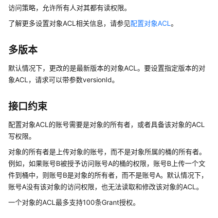
介
访问策略，允许所有人对其都有读权限。
绍
了解更多设置对象ACL相关信息，请参见
配置对象ACL
。
计
费
多版本
说
明
默认情况下，更改的是最新版本的对象ACL。要设置指定版本的对
象ACL，请求可以带参数versionId。
快
速
接口约束
入
门
配置对象ACL的账号需要是对象的所有者，或者具备该对象的ACL
写权限。
用
对象的所有者是上传对象的账号，而不是对象所属的桶的所有者。
户
例如，如果账号B被授予访问账号A的桶的权限，账号B上传一个文
指
南
件到桶中，则账号B是对象的所有者，而不是账号A。默认情况下，
账号A没有该对象的访问权限，也无法读取和修改该对象的ACL。
权
一个对象的ACL最多支持100条Grant授权。
限