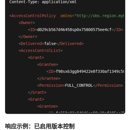
Content-Type: application/xml

<
AccessControlPolicy
xmlns
=
"http://obs.region.myhua
<
Owner
>
<
ID
>
d029cb567d46458sp0x75800575ee4cf
</
ID
>
</
Owner
>
<
Delivered
>
false
</
Delivered
>
<
AccessControlList
>
<
Grant
>
<
Grantee
>
<
ID
>
f98sx63gg849422e8f330af1349c588f
</
Grantee
>
<
Permission
>
FULL_CONTROL
</
Permission
>
</
Grant
>
<
Grant
>
<
Grantee
>
<
ID
>
fa558a82a84946sn98u30af195as3hi5
</
Grantee
>
响应示例：已启用版本控制
<
Permission
>
READ
</
Permission
>