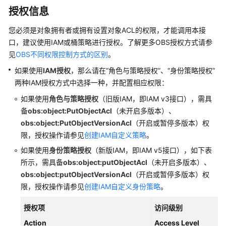
配
授权信息
置
指
您必须是对象拥有者或拥有设置对象ACL
的权限，才能调用本接
南
口，建议使用IAM或桶策略进行授权。了解更多OBS授权方式请参
见
OBS不同权限控制方式的区别
。
工
具
如果使用
IAM授权
，那么请在“角色与策略授权”、“身份策略授权”
指
两种IAM授权方式中选择一种，并配置相应权限：
南
如果使用
角色与策略授权
（旧版IAM，即IAM v3接口），
需具
备
obs:object:PutObjectAcl
（未开启多版本）、
最
obs:object:PutObjectVersionAcl
（开启或暂停多版本）权
佳
限
，授权操作请参见
创建IAM自定义策略
。
实
践
如果使用
身份策略授权
（新版IAM，即IAM v5接口），如下表
所示，
需具备
obs:object:putObjectAcl
（未开启多版本）、
API
obs:object:putObjectVersionAcl
（开启或暂停多版本）权
参
限
，授权操作请参见
创建IAM自定义身份策略
。
考
授权项
访问级别
使
Action
Access Level