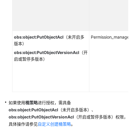
用
前
必
读
API
obs:object:PutObjectAcl
（未开启多
Permission_managem
概
版本）
览
obs:object:PutObjectVersionAcl
（开
启或暂停多版本）
如
何
调
用
API
快
如果使用
桶策略
进行授权，
需具备
速
obs:object:PutObjectAcl
（未开启多版本）、
入
obs:object:PutObjectVersionAcl
（开启或暂停多版本）权限
，
门
具体操作请参见
自定义创建桶策略
。