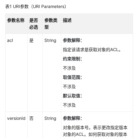
对
表1
URI参数（URI Parameters）
象
级
参数名称
是否
参数类
描述
WORM
必选
型
保
护
acl
是
String
参数解释：
策
略
指定该请求是获取对象的ACL。
约束限制：
OPTIONS
不涉及
对
象-
取值范围：
OptionsObject
不涉及
默认取值：
错
误
不涉及
码
versionId
否
String
参数解释：
权
对象的版本号。表示更改指定版本
限
对象的ACL。如何获取对象的版本
和