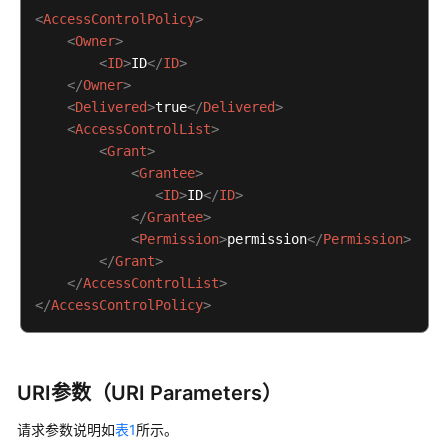
<
AccessControlPolicy
>
设
<
Owner
>
置
<
ID
>
ID
</
ID
>
对
</
Owner
>
象
<
Delivered
>
true
</
Delivered
>
ACL
<
AccessControlList
>
<
Grant
>
获
<
Grantee
>
取
<
ID
>
ID
</
ID
>
对
</
Grantee
>
象
<
Permission
>
permission
</
Permission
>
ACL
</
Grant
>
</
AccessControlList
>
对
</
AccessControlPolicy
>
象
标
签
URI参数（URI Parameters）
配
置
请求参数说明如
表1
所示。