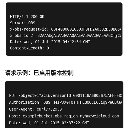
<
Canned
>
Everyone
</
Canned
>
</
Grantee
>
HTTP/1.1 200 OK

<
Permission
>
READ
</
Permission
>
Server: OBS

</
Grant
>
x-obs-request-id: 8DF400000163D3F0FD2A03D2D30B0542

</
AccessControlList
>
</
x-obs-id-2: 32AAAUgAIAABAAAQAAEAABAAAQAAEAABCTjCqTms
AccessControlPolicy
>
Date: Wed, 01 Jul 2015 04:42:34 GMT

请求示例：已启用版本控制
PUT /object01?acl&versionId=G001118A6803675AFFFFD304
Authorization: OBS H4IPJX0TQTHTHEBQQCEC:iqSPeUBl66Pw
User-Agent: curl/7.29.0

Host: examplebucket.obs.region.myhuaweicloud.com

Date: Wed, 01 Jul 2015 02:37:22 GMT
