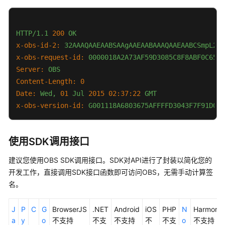
</
Grant
>
<
Grant
>
<
Grantee
>
HTTP/1.1
200
OK
<
Canned
>
Everyone
</
Canned
>
x-obs-id-2:
32AAAQAAEAABSAAgAAEAABAAAQAAEAABCSmpL2dv
</
Grantee
>
x-obs-request-id:
0000018A2A73AF59D3085C8F8ABF0C65
<
Permission
>
READ
</
Permission
>
Server:
OBS
</
Grant
>
Content-Length:
0
</
AccessControlList
>
Date:
Wed,
01
Jul
2015 02:37:22 
GMT
</
AccessControlPolicy
>
x-obs-version-id:
G001118A6803675AFFFFD3043F7F91D0
使用SDK调用接口
建议您使用OBS SDK调用接口。SDK对API进行了封装以简化您的
开发工作，直接调用SDK接口函数即可访问OBS，无需手动计算签
名。
J
P
C
G
BrowserJS
.NET
Android
iOS
PHP
N
Harmony
a
y
o
不支持
不支
不支持
不
不支
o
不支持