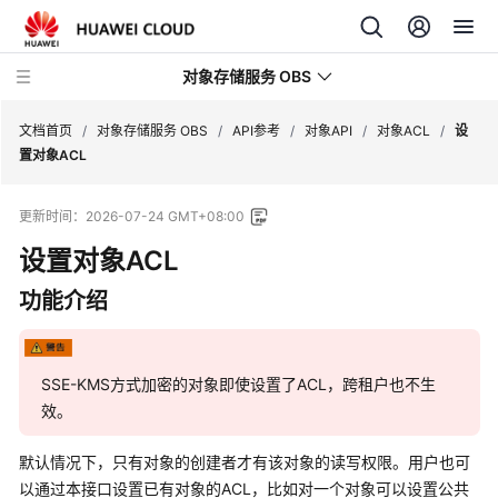
对象存储服务 OBS
文档首页
/
对象存储服务 OBS
/
API参考
/
对象API
/
对象ACL
/
设
置对象ACL
最
更新时间：
2026-07-24 GMT+08:00
新
动
设置对象ACL
态
功能介绍
服
务
公
SSE-KMS方式加密的对象即使设置了ACL，跨租户也不生
告
效。
产
默认情况下，只有对象的创建者才有该对象的读写权限。用户也可
品
以通过本接口设置已有对象的ACL，比如对一个对象可以设置公共