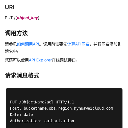
桶
URI
API
PUT /{
object_key
}
对
象
调用方法
API
请参见
如何调用API
。调用前需要先
计算API签名
，并将签名添加到
基
请求中。
础
操
您还可以使用
API Explorer
在线调试接口。
作
请求消息格式
多
段
操
作
PUT /ObjectName?acl HTTP/1.1 

Host: bucketname.obs.region.myhuaweicloud.com 

对
Date: date

象
Authorization: authorization

ACL