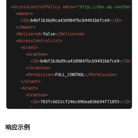
<
AccessControlPolicy
xmlns
=
"http://obs.ap-southeast
<
Owner
>
<
ID
>
b4bf1b36d9ca43d984fbcb9491b6fce9
</
ID
>
</
Owner
>
<
Delivered
>
false
</
Delivered
>
<
AccessControlList
>
<
Grant
>
<
Grantee
>
<
ID
>
b4bf1b36d9ca43d984fbcb9491b6fce9
</
ID
>
</
Grantee
>
<
Permission
>
FULL_CONTROL
</
Permission
>
</
Grant
>
<
Grant
>
<
Grantee
>
<
ID
>
783fc6652cf246c096ea836694f71855
</
ID
>
</
Grantee
>
<
Permission
>
READ
</
Permission
>
</
Grant
>
响应示例
<
Grant
>
<
Grantee
>