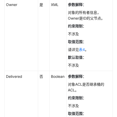
担
Owner
是
XML
参数解释：
对象的所有者信息，
云
Owner是ID的父节点。
服
约束限制：
务
等
不涉及
级
取值范围：
协
请详见
表4
。
议
（SLA）
默认取值：
不涉及
白
皮
Delivered
否
Boolean
参数解释：
书
对象ACL是否继承桶的
资
ACL。
源
约束限制：
支
不涉及
持
取值范围：
区