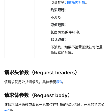
ID请参见
列举桶内对象
。
授
约束限制：
权
项
不涉及
取值范围：
附
长度为32的字符串。
录
默认取值：
SDK
不涉及，如果不设置则默认修改最
参
新版本的对象。
考
视
请求头参数（Request headers）
频
帮
该请求使用公共请求头，具体参见
表3
。
助
常
请求体参数（Request body）
见
该请求消息通过带消息元素来传递对象的ACL信息，元素的意义如
问
表2
所示。
题