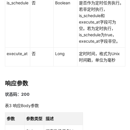
览
is_schedule
否
Boolean
是否作为定时任务执行。
若非定时执行，
如
is_schedule和
何
execute_at字段可为
调
空。若为定时执行，
用
is_schedule为true，
API
execute_at字段非空。
快
execute_at
否
Long
定时时间，格式为Unix
速
时间戳，单位为毫秒
入
门
响应参数
API
V2（推
状态码：200
荐）
表3
响应Body参数
生
命
参数
参数类型
描述
周