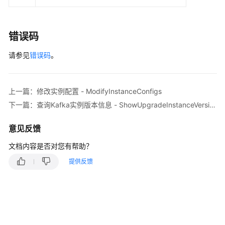
        body.withIsSchedule(
true
);

实
        request.withBody(body);

例
try
 {

升
UpgradeInstanceResponse
response
=
 cl
错误码
级
            System.out.println(response.toString()
-
请参见
错误码
。
        } 
catch
 (ConnectionException e) {

UpgradeInstance
            e.printStackTrace();

        } 
catch
 (RequestTimeoutException e) {

查
            e.printStackTrace();

上一篇：修改实例配置 - ModifyInstanceConfigs
询
        } 
catch
 (ServiceResponseException e) {

下一篇：查询Kafka实例版本信息 - ShowUpgradeInstanceVersion
Kafka
            e.printStackTrace();

实
            System.out.println(e.getHttpStatusCode
例
意见反馈
            System.out.println(e.getRequestId());

版
            System.out.println(e.getErrorCode());

文档内容是否对您有帮助？
本
            System.out.println(e.getErrorMsg());

信
提供反馈
        }

息
    }

-
ShowUpgradeInstanceVersion
实