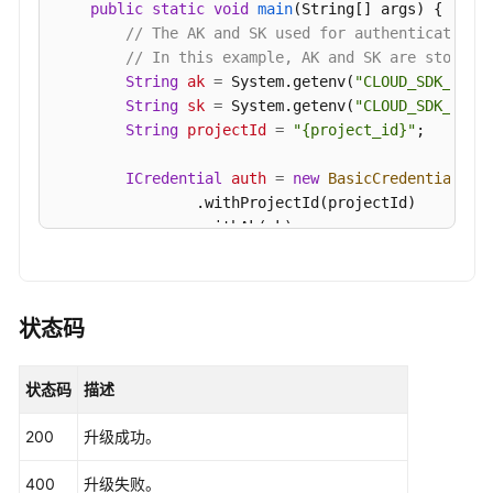
public
static
void
main
(String[] args)
 {

BatchRestartOrDeleteInstances
// The AK and SK used for authentication 
// In this example, AK and SK are stored 
获
String
ak
=
 System.getenv(
"CLOUD_SDK_AK"
);
取
String
sk
=
 System.getenv(
"CLOUD_SDK_SK"
);
实
String
projectId
=
"{project_id}"
;

例
配
ICredential
auth
=
new
BasicCredentials
()

置
                .withProjectId(projectId)

-
                .withAk(ak)

ShowInstanceConfigs
                .withSk(sk);

修
KafkaClient
client
=
 KafkaClient.newBuilde
改
                .withCredential(auth)

状态码
实
                .withRegion(KafkaRegion.valueOf(
"
例
                .build();

配
状态码
描述
UpgradeInstanceRequest
request
=
new
Upgr
置
        request.withInstanceId(
"{instance_id}"
);

-
200
升级成功。
UpgradeInstanceReq
body
=
new
UpgradeInst
ModifyInstanceConfigs
        body.withExecuteAt(
1695796358970L
);

400
升级失败。