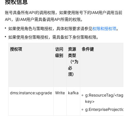
介
授权信息
绍
账号具备所有API的调用权限，如果使用账号下的IAM用户调用当前
API，该IAM用户需具备调用API所需的权限。
计
费
如果使用角色与策略授权，具体权限要求请参见
权限和授权项
。
说
如果使用身份策略授权，需具备如下身份策略权限。
明
授权项
访问
资源
条件键
快
级别
类型
速
（*为
入
必
门
须）
用
户
dms:instance:upgrade
Write
kafka
g:ResourceTag/<tag-
指
key>
南
g:EnterpriseProjectId
最
佳