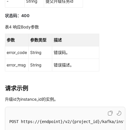
期
-
String
提交升级任务id
管
理
状态码：400
创
表4
响应Body参数
建
Kafka
参数
参数类型
描述
实
例
error_code
String
错误码。
-
error_msg
CreatePostPaidKafkaInstance
String
错误描述。
查
询
请求示例
所
有
升级id为instance_id的实例。
实
例
列
POST https://{endpoint}/v2/{project_id}/kafka/instan
表
-