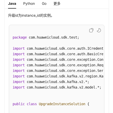
Java
Python
Go
更多
修
升级id为instance_id的实例。
改
实
例
信
package
 com.huaweicloud.sdk.test;

息
-
import
UpdateInstance
import
import
批
import
量
import
重
import
启
import
或
import
 com.huaweicloud.sdk.kafka.v2.model.*;

删
除
实
public
class
UpgradeInstanceSolution
 {

例
-