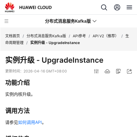
分布式消息服务Kafka版
文档首页
/
分布式消息服务Kafka版
/
API参考
/
API V2（推荐）
/
生
命周期管理
/
实例升级 - UpgradeInstance
最
实例升级 - UpgradeInstance
新
动
更新时间：
2026-04-16 GMT+08:00
态
功能介绍
服
实例内核升级。
务
公
告
调用方法
请参见
如何调用API
。
产
品