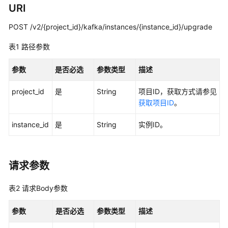
实
URI
践
POST /v2/{project_id}/kafka/instances/{instance_id}/upgrade
开
发
表1
路径参数
指
南
参数
是否必选
参数类型
描述
project_id
是
String
项目ID，获取方式请参见
API
获取项目ID
。
参
考
instance_id
是
String
实例ID。
使
用
前
请求参数
必
读
表2
请求Body参数
API
参数
是否必选
参数类型
描述
概