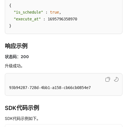
{

ListInstances
"is_schedule"
 : 
true
,

查
"execute_at"
 : 1695796358970

询
}
指
定
实
响应示例
例
-
状态码：200
ShowInstance
升级成功。
删
除
93b94287-728d-4bb1-a158-cb66cb0854e7
指
定
的
实
SDK代码示例
例
SDK代码示例如下。
-
DeleteInstance