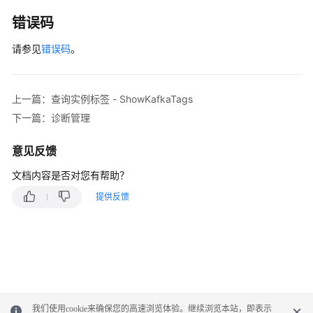
        } 
catch
 (ConnectionException e) {

询
            e.printStackTrace();

错误码
项
        } 
catch
 (RequestTimeoutException e) {

目
请参见
            e.printStackTrace();

错误码
。
标
        } 
catch
 (ServiceResponseException e) {

签
            e.printStackTrace();

-
            System.out.println(e.getHttpStatusCode
上一篇：查询实例标签 - ShowKafkaTags
ShowKafkaProjectTags
            System.out.println(e.getRequestId());

下一篇：诊断管理
            System.out.println(e.getErrorCode());

诊
            System.out.println(e.getErrorMsg());

意见反馈
断
        }

管
    }

文档内容是否对您有帮助？
理
提供反馈
其
他
接
口
权
限
我们使用cookie来确保您的高速浏览体验。继续浏览本站，即表示