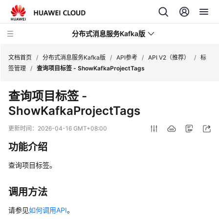
分布式消息服务Kafka版
文档首页
/
分布式消息服务Kafka版
/
API参考
/
API V2（推荐）
/
标
签管理
/
查询项目标签 - ShowKafkaProjectTags
最
查询项目标签 -
新
ShowKafkaProjectTags
动
态
更新时间：
2026-04-16 GMT+08:00
服
功能介绍
务
公
查询项目标签。
告
调用方法
产
品
请参见
如何调用API
。