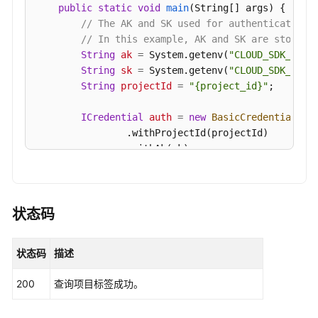
public
static
void
main
(String[] args)
 {

或
// The AK and SK used for authentication 
删
// In this example, AK and SK are stored 
除
String
ak
=
 System.getenv(
"CLOUD_SDK_AK"
);
实
String
sk
=
 System.getenv(
"CLOUD_SDK_SK"
);
例
String
projectId
=
"{project_id}"
;

标
签
ICredential
auth
=
new
BasicCredentials
()

-
                .withProjectId(projectId)

BatchCreateOrDeleteKafkaTag
                .withAk(ak)

                .withSk(sk);

查
询
KafkaClient
client
=
 KafkaClient.newBuilde
实
                .withCredential(auth)

状态码
例
                .withRegion(KafkaRegion.valueOf(
"
标
                .build();

签
状态码
描述
ShowKafkaProjectTagsRequest
request
=
new
-
try
 {

ShowKafkaTags
200
查询项目标签成功。
ShowKafkaProjectTagsResponse
response
            System.out.println(response.toString()
查