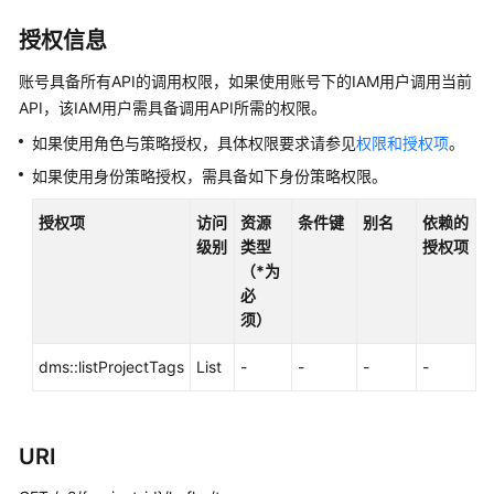
介
绍
授权信息
计
账号具备所有API的调用权限，如果使用账号下的IAM用户调用当前
费
API，该IAM用户需具备调用API所需的权限。
说
如果使用角色与策略授权，具体权限要求请参见
权限和授权项
。
明
如果使用身份策略授权，需具备如下身份策略权限。
快
授权项
访问
资源
条件键
别名
依赖的
速
级别
类型
授权项
入
（*为
门
必
须）
用
户
dms::listProjectTags
List
-
-
-
-
指
南
最
URI
佳