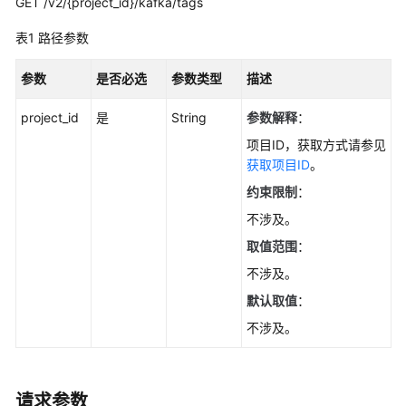
实
GET /v2/{project_id}/kafka/tags
践
表1
路径参数
开
参数
是否必选
参数类型
描述
发
指
project_id
是
String
参数解释
：
南
项目ID，获取方式请参见
API
获取项目ID
。
参
约束限制
：
考
不涉及。
使
取值范围
：
用
不涉及。
前
默认取值
：
必
读
不涉及。
API
概
请求参数