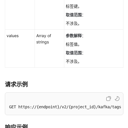
期
标签键。
管
理
取值范围
：
不涉及。
实
例
values
Array of
参数解释
：
管
strings
标签值。
理
取值范围
：
Smart
不涉及。
Connect
规
请求示例
格
变
更
管
GET https://{endpoint}/v2/{project_id}/kafka/tags
理
主
响应示例