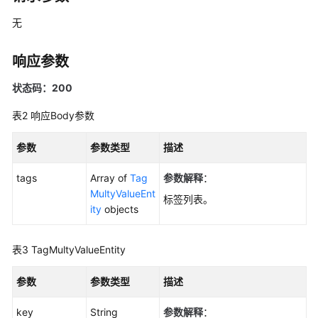
览
无
如
何
响应参数
调
用
状态码：200
API
表2
响应Body参数
快
速
参数
参数类型
描述
入
门
tags
Array of
Tag
参数解释
：
MultyValueEnt
标签列表。
API
ity
objects
V2（推
荐）
表3
TagMultyValueEntity
生
参数
参数类型
描述
命
周
key
String
参数解释
：