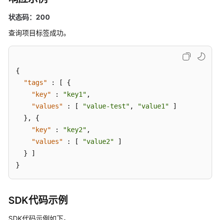
题
管
状态码：200
理
查询项目标签成功。
消
费
组
{
管
"tags"
:
[
{
理
"key"
:
"key1"
,
"values"
:
[
"value-test"
,
"value1"
]
用
}
,
{
户
"key"
:
"key2"
,
管
"values"
:
[
"value2"
]
理
}
]
}
消
息
管
理
SDK代码示例
SDK代码示例如下。