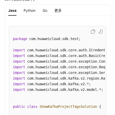
后
台
Java
Python
Go
更多
任
务
管
理
package
 com.huaweicloud.sdk.test;

日
志
import
管
import
理
import
import
标
import
签
import
管
import
理
import
 com.huaweicloud.sdk.kafka.v2.model.*;

批
量
public
class
ShowKafkaProjectTagsSolution
 {

添
加