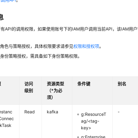
息
有API的调用权限，如果使用账号下的IAM用户调用当前API，该IAM用户
用角色与策略授权，具体权限要求请参见
权限和授权项
。
用身份策略授权，需具备如下身份策略权限。
项
访问
资源类型
条件键
别名
级别
（*为必
须）
nstanc
Read
kafka
-
g:ResourceT
Connec
ag/<tag-
nkTask
key>
g:Enterprise