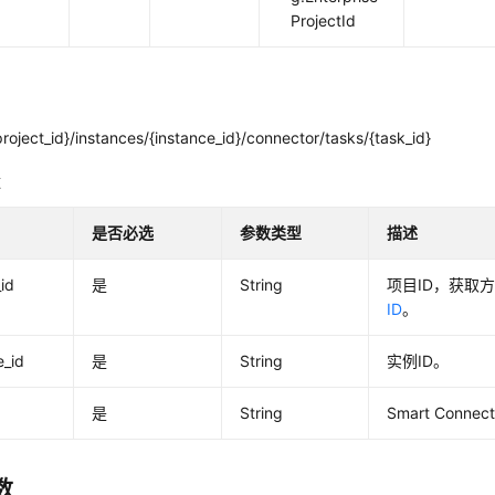
ProjectId
roject_id}/instances/{instance_id}/connector/tasks/{task_id}
数
是否必选
参数类型
描述
_id
是
String
项目ID，获取
ID
。
e_id
是
String
实例ID。
是
String
Smart Conne
数