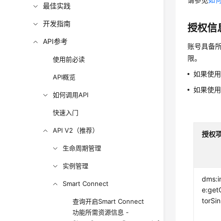
最佳实践
开发指南
授权信
API参考
账号具备所
限。
使用前必读
如果使
API概览
如果使
如何调用API
快速入门
API V2（推荐）
授权
生命周期管理
实例管理
dms:i
Smart Connect
e:get
torSi
查询开启Smart Connect
功能所需资源信息 -