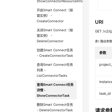
ShowConnectorResourceInfo
开启Smart Connect（按
需实例） -
CreateConnector
URI
关闭Smart Connect（按
GET /v2/{p
需实例） -
DeleteConnector
表1
路径参
创建Smart Connect任务
参数
- CreateConnectorTask
project
查询Smart Connect任务
列表 -
ListConnectorTasks
instanc
查询Smart Connect任务
详情 -
task_id
ShowConnectorTask
删除Smart Connect任务
请求参
- DeleteConnectorTask