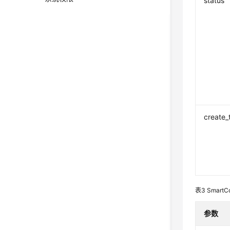
status
create_
表3
SmartC
参数