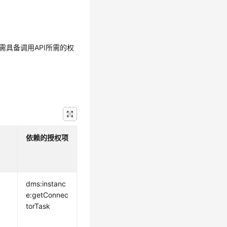
需具备调用API所需的权
依赖的授权项
dms:instanc
e:getConnec
torTask