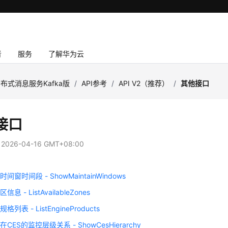
者
服务
了解华为云
布式消息服务Kafka版
/
API参考
/
API V2（推荐）
/
其他接口
接口
：
2026-04-16 GMT+08:00
间窗时间段 - ShowMaintainWindows
息 - ListAvailableZones
列表 - ListEngineProducts
CES的监控层级关系 - ShowCesHierarchy