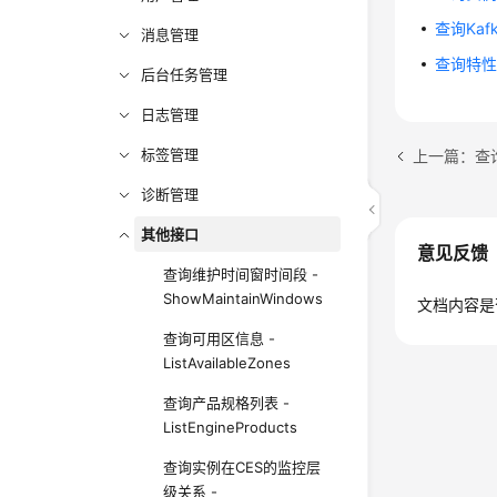
查询Kafk
消息管理
查询特性开关
后台任务管理
日志管理
标签管理
上一篇：查询诊断
诊断管理
其他接口
意见反馈
查询维护时间窗时间段 -
ShowMaintainWindows
文档内容是
查询可用区信息 -
ListAvailableZones
查询产品规格列表 -
ListEngineProducts
查询实例在CES的监控层
级关系 -