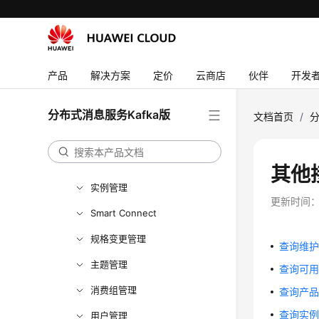
API参考
使用前必读
API概览
产品
解决方案
定价
云商店
伙伴
开发
如何调用API
快速入门
分布式消息服务Kafka版
文档首页
/
分
API V2（推荐）
生命周期管理
其他
实例管理
更新时间
Smart Connect
规格变更管理
查询维护时
主题管理
查询可用区信
消费组管理
查询产品规格
查询实例在
用户管理